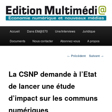
Aller
Economie numérique et Nouveaux médias
au
contenu
principal
Edition Multimédi@
Menu
Accueil
Dans EM@370
Une/Interviews
Juridique
principal
Documents
Nous contacter
Abonnez-vous
A propos
Navigation
←
Précédent
Suivant
→
des
articles
La CSNP demande à l’Etat
de lancer une étude
d’impact sur les communs
numériques