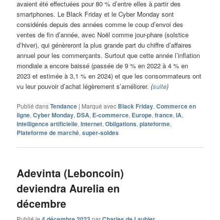
avaient été effectuées pour 80 % d’entre elles à partir des
smartphones. Le Black Friday et le Cyber Monday sont
considérés depuis des années comme le coup d’envoi des
ventes de fin d’année, avec Noël comme jour-phare (solstice
d’hiver), qui génèreront la plus grande part du chiffre d’affaires
annuel pour les commerçants. Surtout que cette année l’inflation
mondiale a encore baissé (passée de 9 % en 2022 à 4 % en
2023 et estimée à 3,1 % en 2024) et que les consommateurs ont
vu leur pouvoir d’achat légèrement s’améliorer.
(
suite
)
Publié dans
Tendance
|
Marqué avec
Black Friday
,
Commerce en
ligne
,
Cyber Monday
,
DSA
,
E-commerce
,
Europe
,
france
,
IA
,
Intelligence artificielle
,
Internet
,
Obligations
,
plateforme
,
Plateforme de marché
,
super-soldes
Adevinta (Leboncoin)
deviendra Aurelia en
décembre
Publié le
4 décembre 2023
par
Charles de Laubier