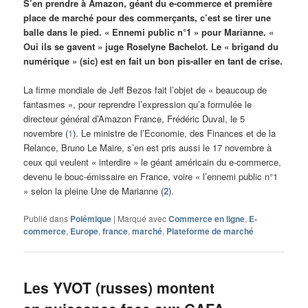
S’en prendre à Amazon, géant du e-commerce et première
place de marché pour des commerçants, c’est se tirer une
balle dans le pied. « Ennemi public n°1 » pour Marianne. «
Oui ils se gavent » juge Roselyne Bachelot. Le « brigand du
numérique » (sic) est en fait un bon pis-aller en tant de crise.
La firme mondiale de Jeff Bezos fait l’objet de « beaucoup de
fantasmes », pour reprendre l’expression qu’a formulée le
directeur général d’Amazon France, Frédéric Duval, le 5
novembre (
1
). Le ministre de l’Economie, des Finances et de la
Relance, Bruno Le Maire, s’en est pris aussi le 17 novembre à
ceux qui veulent « interdire » le géant américain du e-commerce,
devenu le bouc-émissaire en France, voire « l’ennemi public n°1
» selon la pleine Une de Marianne (
2
).
Publié dans
Polémique
|
Marqué avec
Commerce en ligne
,
E-
commerce
,
Europe
,
france
,
marché
,
Plateforme de marché
Les YVOT (russes) montent