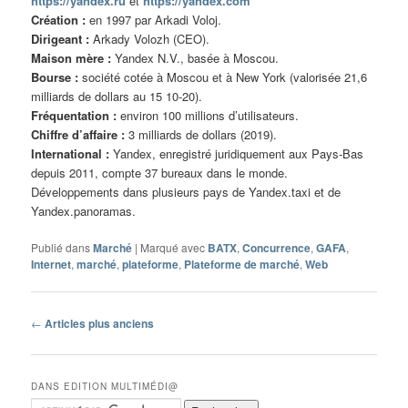
https://yandex.ru
et
https://yandex.com
Création :
en 1997 par Arkadi Voloj.
Dirigeant :
Arkady Volozh (CEO).
Maison mère :
Yandex N.V., basée à Moscou.
Bourse :
société cotée à Moscou et à New York (valorisée 21,6
milliards de dollars au 15 10-20).
Fréquentation :
environ 100 millions d’utilisateurs.
Chiffre d’affaire :
3 milliards de dollars (2019).
International :
Yandex, enregistré juridiquement aux Pays-Bas
depuis 2011, compte 37 bureaux dans le monde.
Développements dans plusieurs pays de Yandex.taxi et de
Yandex.panoramas.
Publié dans
Marché
|
Marqué avec
BATX
,
Concurrence
,
GAFA
,
Internet
,
marché
,
plateforme
,
Plateforme de marché
,
Web
Navigation
←
Articles plus anciens
des
articles
DANS EDITION MULTIMÉDI@