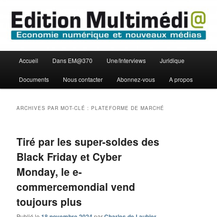
Aller
Aller
Economie numérique et Nouveaux médias
au
au
contenu
contenu
principal
secondaire
Edition Multimédi@
Menu
Accueil
Dans EM@370
Une/Interviews
Juridique
principal
Documents
Nous contacter
Abonnez-vous
A propos
ARCHIVES PAR MOT-CLÉ :
PLATEFORME DE MARCHÉ
Tiré par les super-soldes des
Black Friday et Cyber
Monday, le e-
commercemondial vend
toujours plus
Publié le
18 novembre 2024
par
Charles de Laubier