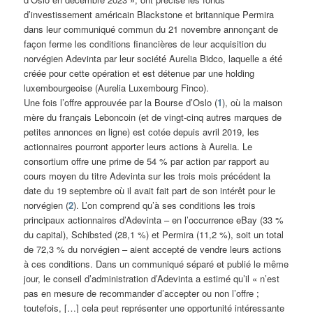
d’investissement américain Blackstone et britannique Permira
dans leur communiqué commun du 21 novembre annonçant de
façon ferme les conditions financières de leur acquisition du
norvégien Adevinta par leur société Aurelia Bidco, laquelle a été
créée pour cette opération et est détenue par une holding
luxembourgeoise (Aurelia Luxembourg Finco).
Une fois l’offre approuvée par la Bourse d’Oslo (
1
), où la maison
mère du français Leboncoin (et de vingt-cinq autres marques de
petites annonces en ligne) est cotée depuis avril 2019, les
actionnaires pourront apporter leurs actions à Aurelia. Le
consortium offre une prime de 54 % par action par rapport au
cours moyen du titre Adevinta sur les trois mois précédent la
date du 19 septembre où il avait fait part de son intérêt pour le
norvégien (
2
). L’on comprend qu’à ses conditions les trois
principaux actionnaires d’Adevinta – en l’occurrence eBay (33 %
du capital), Schibsted (28,1 %) et Permira (11,2 %), soit un total
de 72,3 % du norvégien – aient accepté de vendre leurs actions
à ces conditions. Dans un communiqué séparé et publié le même
jour, le conseil d’administration d’Adevinta a estimé qu’il « n’est
pas en mesure de recommander d’accepter ou non l’offre ;
toutefois, […] cela peut représenter une opportunité intéressante