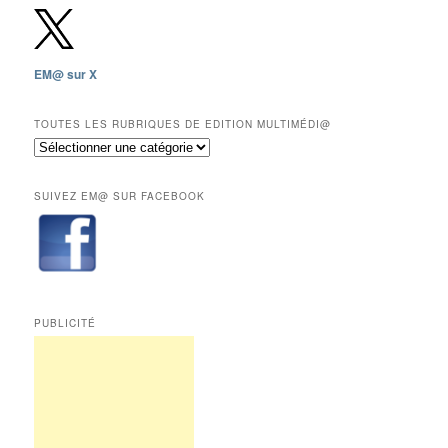
depuis
2009,
sauf
les
EM@ sur X
12
derniers
mois
TOUTES LES RUBRIQUES DE EDITION MULTIMÉDI@
réservés
Toutes
aux
les
abonnés.
rubriques
SUIVEZ EM@ SUR FACEBOOK
de
Edition
Multimédi@
PUBLICITÉ