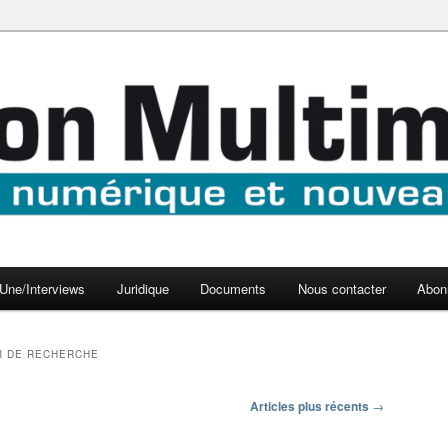
aux médias
médi@
Une/Interviews
Juridique
Documents
Nous contacter
Abon
 DE RECHERCHE
Articles plus récents
→