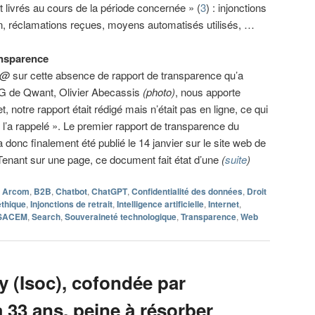
t livrés au cours de la période concernée » (
3
) : injonctions
on, réclamations reçues, moyens automatisés utilisés, …
ansparence
i@
sur cette absence de rapport de transparence qu’a
DG de Qwant, Olivier Abecassis
(photo)
, nous apporte
et, notre rapport était rédigé mais n’était pas en ligne, ce qui
 l’a rappelé ». Le premier rapport de transparence du
donc finalement été publié le 14 janvier sur le site web de
 Tenant sur une page, ce document fait état d’une
(
suite
)
Arcom
,
B2B
,
Chatbot
,
ChatGPT
,
Confidentialité des données
,
Droit
éthique
,
Injonctions de retrait
,
Intelligence artificielle
,
Internet
,
SACEM
,
Search
,
Souveraineté technologique
,
Transparence
,
Web
ty (Isoc), cofondée par
a 33 ans, peine à résorber