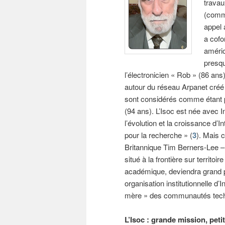
travau
(commu
appel 
a cofo
améric
presqu
l’électronicien « Rob » (86 ans
autour du réseau Arpanet créé
sont considérés comme étant pa
(94 ans). L’Isoc est née avec In
l’évolution et la croissance d’
pour la recherche » (
3
). Mais c
Britannique Tim Berners-Lee – t
situé à la frontière sur territoire
académique, deviendra grand pu
organisation institutionnelle 
mère » des communautés tech
L’Isoc : grande mission, pet