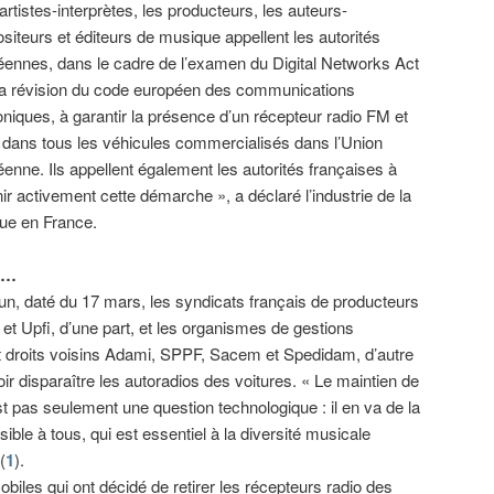
artistes-interprètes, les producteurs, les auteurs-
iteurs et éditeurs de musique appellent les autorités
éennes, dans le cadre de l’examen du Digital Networks Act
 la révision du code européen des communications
oniques, à garantir la présence d’un récepteur radio FM et
dans tous les véhicules commercialisés dans l’Union
enne. Ils appellent également les autorités françaises à
ir activement cette démarche », a déclaré l’industrie de la
ue en France.
, …
 daté du 17 mars, les syndicats français de producteurs
t Upfi, d’une part, et les organismes de gestions
 et droits voisins Adami, SPPF, Sacem et Spedidam, d’autre
voir disparaître les autoradios des voitures. « Le maintien de
st pas seulement une question technologique : il en va de la
ble à tous, qui est essentiel à la diversité musicale
(
1
).
biles qui ont décidé de retirer les récepteurs radio des