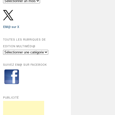
Archives
gratuites
depuis
2009,
sauf
les
EM@ sur X
12
derniers
mois
TOUTES LES RUBRIQUES DE
réservés
EDITION MULTIMÉDI@
aux
Toutes
abonnés.
les
rubriques
SUIVEZ EM@ SUR FACEBOOK
de
Edition
Multimédi@
PUBLICITÉ