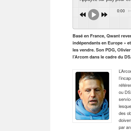
0:00
Basé en France, Qwant reven
indépendants en Europe » et
les vendre. Son PDG, Olivier
l’Arcom dans le cadre du DS
L’Arco
l’inca
référe
ou DSA
servic
lesque
des ob
doiven
par an