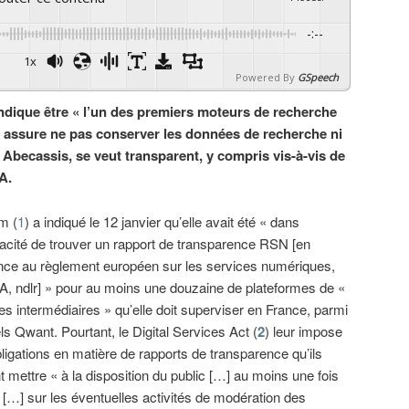
-:--
1x
Powered By
GSpeech
dique être « l’un des premiers moteurs de recherche
 assure ne pas conserver les données de recherche ni
 Abecassis, se veut transparent, y compris vis-à-vis de
A.
m (
1
) a indiqué le 12 janvier qu’elle avait été « dans
pacité de trouver un rapport de transparence RSN [en
nce au règlement européen sur les services numériques,
, ndlr] » pour au moins une douzaine de plateformes de «
es intermédiaires » qu’elle doit superviser en France, parmi
ls Qwant. Pourtant, le Digital Services Act (
2
) leur impose
ligations en matière de rapports de transparence qu’ils
t mettre « à la disposition du public […] au moins une fois
 […] sur les éventuelles activités de modération des