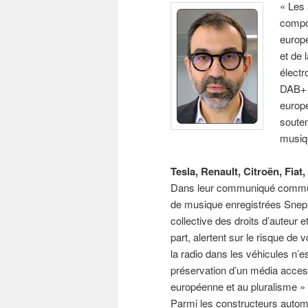
« Les 
compos
europ
et de
électr
DAB+ 
europé
souten
musiq
Tesla, Renault, Citroën, Fiat
Dans leur communiqué commun,
de musique enregistrées Snep e
collective des droits d’auteur
part, alertent sur le risque de 
la radio dans les véhicules n’e
préservation d’un média accessi
européenne et au pluralisme » 
Parmi les constructeurs automo