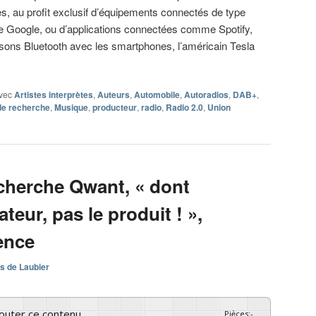
, au profit exclusif d’équipements connectés de type
e Google, ou d’applications connectées comme Spotify,
isons Bluetooth avec les smartphones, l’américain Tesla
vec
Artistes interprètes
,
Auteurs
,
Automobile
,
Autoradios
,
DAB+
,
de recherche
,
Musique
,
producteur
,
radio
,
Radio 2.0
,
Union
cherche Qwant, « dont
ateur, pas le produit ! »,
ence
s de Laubier
couter ce contenu
Pièces
:
-