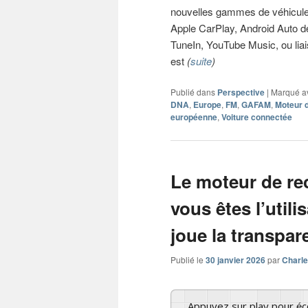
nouvelles gammes de véhicules
Apple CarPlay, Android Auto d
TuneIn, YouTube Music, ou lia
est
(
suite
)
Publié dans
Perspective
|
Marqué a
DNA
,
Europe
,
FM
,
GAFAM
,
Moteur 
européenne
,
Voiture connectée
Le moteur de re
vous êtes l’utilis
joue la transpar
Publié le
30 janvier 2026
par
Charle
Appuyez sur play pour é