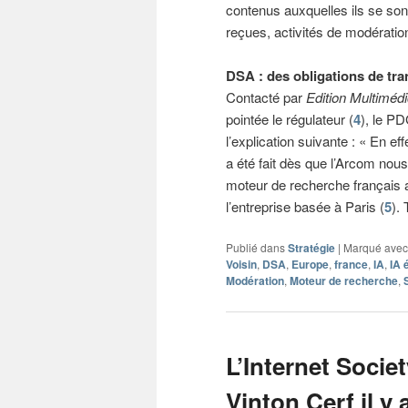
contenus auxquelles ils se son
reçues, activités de modérati
DSA : des obligations de tr
Contacté par
Edition Multiméd
pointée le régulateur (
4
), le P
l’explication suivante : « En eff
a été fait dès que l’Arcom nous
moteur de recherche français a 
l’entreprise basée à Paris (
5
).
Publié dans
Stratégie
|
Marqué avec
Voisin
,
DSA
,
Europe
,
france
,
IA
,
IA 
Modération
,
Moteur de recherche
,
L’Internet Socie
Vinton Cerf il y 