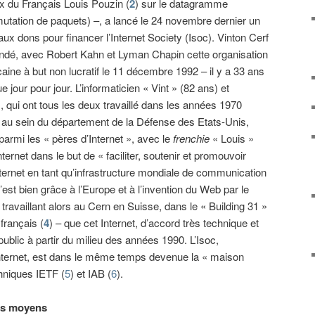
x du Français Louis Pouzin (
2
) sur le datagramme
tation de paquets) –, a lancé le 24 novembre dernier un
aux dons pour financer l’Internet Society (Isoc). Vinton Cerf
ndé, avec Robert Kahn et Lyman Chapin cette organisation
aine à but non lucratif le 11 décembre 1992 – il y a 33 ans
e jour pour jour. L’informaticien « Vint » (82 ans) et
), qui ont tous les deux travaillé dans les années 1970
 au sein du département de la Défense des Etats-Unis,
rmi les « pères d’Internet », avec le
frenchie
« Louis »
ternet dans le but de « faciliter, soutenir et promouvoir
Internet en tant qu’infrastructure mondiale de communication
’est bien grâce à l’Europe et à l’invention du Web par le
ravaillant alors au Cern en Suisse, dans le « Building 31 »
 français (
4
) – que cet Internet, d’accord très technique et
blic à partir du milieu des années 1990. L’Isoc,
d’Internet, est dans le même temps devenue la « maison
niques IETF (
5
) et IAB (
6
).
its moyens