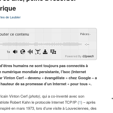
érique
les de Laubier
couter ce contenu
Pièces
:
-
-:--
1x
Powered By
GSpeech
 d’êtres humains ne sont toujours pas connectés à
re numérique mondiale persistante, l’Isoc (Internet
r Vinton Cerf – devenu « évangéliste » chez Google – a
a hauteur de sa promesse d’un Internet « pour tous ».
icain Vinton Cerf
(photo)
, qui a co-inventé avec son
riote Robert Kahn le protocole Internet TCP/IP (
1
) – après
 inspiré en mars 1973, lors d’une visite à Louveciennes, des