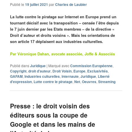
Publié le
19 juillet 2021
par
Charles de Laubier
La lutte contre le piratage sur Internet en Europe prend un
tournant décisif avec la transposition – censée l’être depuis
le 7 juin dernier par les Etats membres – de la directive «
Droit d’auteur et droits voisins ». Mais les orientations de
son article 17 déplaisent aux industries culturelles.
Par Véronique Dahan, avocate associée, Joffe & Associés
Publié dans
Juridique
|
Marqué avec
Commission Européenne
,
Copyright
,
droit d'auteur
,
Droit Voisin
,
Europe
,
Exclusivités
,
GAFAM
,
Industries culturelles
,
internaute
,
Juridique
,
Liberté
d'expression
,
Lutte contre le piratage
,
Net
,
Oeuvres
,
Streaming
Presse : le droit voisin des
éditeurs sous la coupe de
Google et dans les mains de