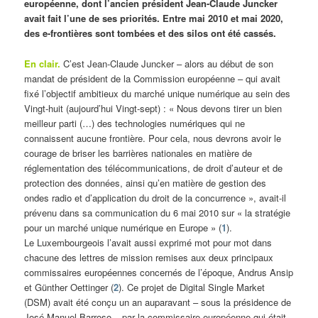
européenne, dont l’ancien président Jean-Claude Juncker
avait fait l’une de ses priorités. Entre mai 2010 et mai 2020,
des e-frontières sont tombées et des silos ont été cassés.
En clair.
C’est Jean-Claude Juncker – alors au début de son
mandat de président de la Commission européenne – qui avait
fixé l’objectif ambitieux du marché unique numérique au sein des
Vingt-huit (aujourd’hui Vingt-sept) : « Nous devons tirer un bien
meilleur parti (…) des technologies numériques qui ne
connaissent aucune frontière. Pour cela, nous devrons avoir le
courage de briser les barrières nationales en matière de
réglementation des télécommunications, de droit d’auteur et de
protection des données, ainsi qu’en matière de gestion des
ondes radio et d’application du droit de la concurrence », avait-il
prévenu dans sa communication du 6 mai 2010 sur « la stratégie
pour un marché unique numérique en Europe » (
1
).
Le Luxembourgeois l’avait aussi exprimé mot pour mot dans
chacune des lettres de mission remises aux deux principaux
commissaires européennes concernés de l’époque, Andrus Ansip
et Günther Oettinger (
2
). Ce projet de Digital Single Market
(DSM) avait été conçu un an auparavant – sous la présidence de
José Manuel Barroso – par la commissaire européenne qui était