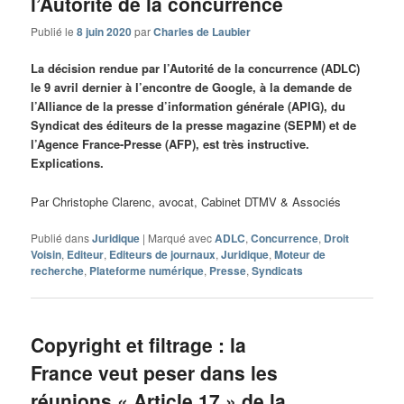
l’Autorité de la concurrence
Publié le
8 juin 2020
par
Charles de Laubier
La décision rendue par l’Autorité de la concurrence (ADLC)
le 9 avril dernier à l’encontre de Google, à la demande de
l’Alliance de la presse d’information générale (APIG), du
Syndicat des éditeurs de la presse magazine (SEPM) et de
l’Agence France-Presse (AFP), est très instructive.
Explications.
Par Christophe Clarenc, avocat, Cabinet DTMV & Associés
Publié dans
Juridique
|
Marqué avec
ADLC
,
Concurrence
,
Droit
Voisin
,
Editeur
,
Editeurs de journaux
,
Juridique
,
Moteur de
recherche
,
Plateforme numérique
,
Presse
,
Syndicats
Copyright et filtrage : la
France veut peser dans les
réunions « Article 17 » de la