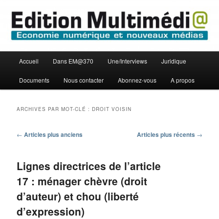
Aller
Aller
Economie numérique et Nouveaux médias
au
au
contenu
contenu
principal
secondaire
Edition Multimédi@
Menu
Accueil
Dans EM@370
Une/Interviews
Juridique
principal
Documents
Nous contacter
Abonnez-vous
A propos
ARCHIVES PAR MOT-CLÉ :
DROIT VOISIN
Navigation
←
Articles plus anciens
Articles plus récents
→
des
articles
Lignes directrices de l’article
17 : ménager chèvre (droit
d’auteur) et chou (liberté
d’expression)