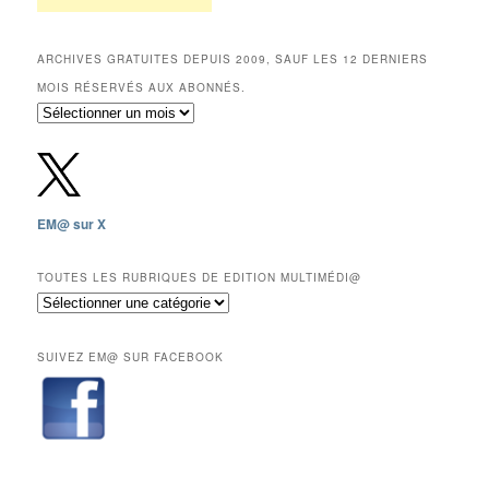
ARCHIVES GRATUITES DEPUIS 2009, SAUF LES 12 DERNIERS
MOIS RÉSERVÉS AUX ABONNÉS.
Archives
gratuites
depuis
2009,
sauf
les
EM@ sur X
12
derniers
mois
TOUTES LES RUBRIQUES DE EDITION MULTIMÉDI@
réservés
Toutes
aux
les
abonnés.
rubriques
SUIVEZ EM@ SUR FACEBOOK
de
Edition
Multimédi@