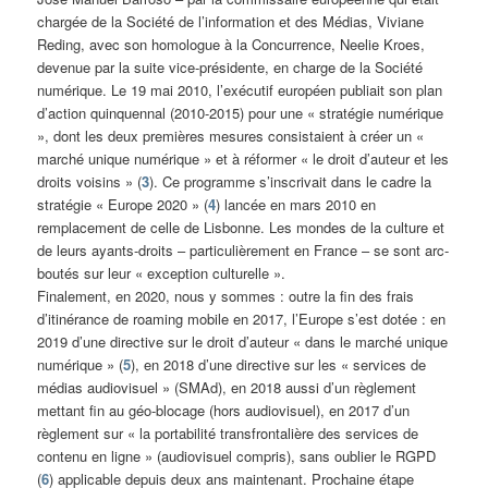
chargée de la Société de l’information et des Médias, Viviane
Reding, avec son homologue à la Concurrence, Neelie Kroes,
devenue par la suite vice-présidente, en charge de la Société
numérique. Le 19 mai 2010, l’exécutif européen publiait son plan
d’action quinquennal (2010-2015) pour une « stratégie numérique
», dont les deux premières mesures consistaient à créer un «
marché unique numérique » et à réformer « le droit d’auteur et les
droits voisins » (
3
). Ce programme s’inscrivait dans le cadre la
stratégie « Europe 2020 » (
4
) lancée en mars 2010 en
remplacement de celle de Lisbonne. Les mondes de la culture et
de leurs ayants-droits – particulièrement en France – se sont arc-
boutés sur leur « exception culturelle ».
Finalement, en 2020, nous y sommes : outre la fin des frais
d’itinérance de roaming mobile en 2017, l’Europe s’est dotée : en
2019 d’une directive sur le droit d’auteur « dans le marché unique
numérique » (
5
), en 2018 d’une directive sur les « services de
médias audiovisuel » (SMAd), en 2018 aussi d’un règlement
mettant fin au géo-blocage (hors audiovisuel), en 2017 d’un
règlement sur « la portabilité transfrontalière des services de
contenu en ligne » (audiovisuel compris), sans oublier le RGPD
(
6
) applicable depuis deux ans maintenant. Prochaine étape