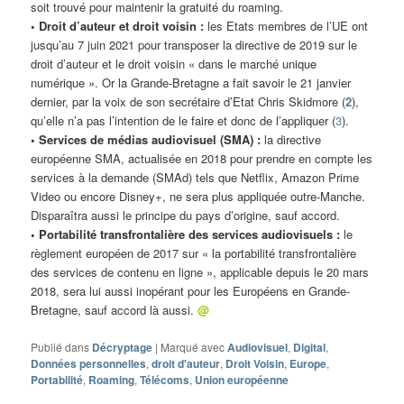
soit trouvé pour maintenir la gratuité du roaming.
• Droit d’auteur et droit voisin :
les Etats membres de l’UE ont
jusqu’au 7 juin 2021 pour transposer la directive de 2019 sur le
droit d’auteur et le droit voisin « dans le marché unique
numérique ». Or la Grande-Bretagne a fait savoir le 21 janvier
dernier, par la voix de son secrétaire d’Etat Chris Skidmore (
2
),
qu’elle n’a pas l’intention de le faire et donc de l’appliquer (
3
).
• Services de médias audiovisuel (SMA) :
la directive
européenne SMA, actualisée en 2018 pour prendre en compte les
services à la demande (SMAd) tels que Netflix, Amazon Prime
Video ou encore Disney+, ne sera plus appliquée outre-Manche.
Disparaîtra aussi le principe du pays d’origine, sauf accord.
• Portabilité transfrontalière des services audiovisuels :
le
règlement européen de 2017 sur « la portabilité transfrontalière
des services de contenu en ligne », applicable depuis le 20 mars
2018, sera lui aussi inopérant pour les Européens en Grande-
Bretagne, sauf accord là aussi.
@
Publié dans
Décryptage
|
Marqué avec
Audiovisuel
,
Digital
,
Données personnelles
,
droit d'auteur
,
Droit Voisin
,
Europe
,
Portabilité
,
Roaming
,
Télécoms
,
Union européenne