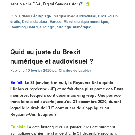
sensible : le DSA, Digital Services Act (
7
).
@
Publié dans
Décryptage
|
Marqué avec
Audiovisuel
,
Droit Voisin
,
droits
,
Droits d’auteur
,
Europe
,
Marché unique numérique
,
Roaming
,
SMAd
,
stratégie
,
stratégie numérique
Quid au juste du Brexit
numérique et audiovisuel ?
Publié le
10 février 2020
par
Charles de Laubier
En fait.
Le 31 janvier, à minuit, le Royaume-Uni a quitté
l’Union européenne (UE) et ne fait donc plus partie des Etats
membres, lesquels sont désormais vingt-sept. Une période
transitoire s’est ouverte jusqu’au 31 décembre 2020, durant
laquelle le droit de l’UE continuera de s’appliquer au
Royaume-Uni. Et après ?
En clair.
La date historique du 31 janvier 2020 est purement
symbolique car rien ne change d’ici le 31 décembre prochain.