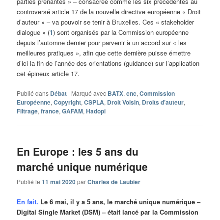
parties prenantes » – consacrée comme les six précédentes au
controversé article 17 de la nouvelle directive européenne « Droit
d’auteur » – va pouvoir se tenir à Bruxelles. Ces « stakeholder
dialogue » (
1
) sont organisés par la Commission européenne
depuis l’automne dernier pour parvenir à un accord sur « les
meilleures pratiques », afin que cette dernière puisse émettre
d’ici la fin de l’année des orientations (guidance) sur l’application
cet épineux article 17.
Publié dans
Débat
|
Marqué avec
BATX
,
cnc
,
Commission
Européenne
,
Copyright
,
CSPLA
,
Droit Voisin
,
Droits d’auteur
,
Filtrage
,
france
,
GAFAM
,
Hadopi
En Europe : les 5 ans du
marché unique numérique
Publié le
11 mai 2020
par
Charles de Laubier
En fait.
Le 6 mai, il y a 5 ans, le marché unique numérique –
Digital Single Market (DSM) – était lancé par la Commission