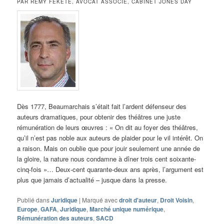
PAR RÉMY FEKETE, AVOCAT ASSOCIÉ, CABINET JONES DAY
Dès 1777, Beaumarchais s’était fait l’ardent défenseur des
auteurs dramatiques, pour obtenir des théâtres une juste
rémunération de leurs œuvres : « On dit au foyer des théâtres,
qu’il n’est pas noble aux auteurs de plaider pour le vil intérêt. On
a raison. Mais on oublie que pour jouir seulement une année de
la gloire, la nature nous condamne à dîner trois cent soixante-
cinq-fois »… Deux-cent quarante-deux ans après, l’argument est
plus que jamais d’actualité – jusque dans la presse.
Publié dans
Juridique
|
Marqué avec
droit d'auteur
,
Droit Voisin
,
Europe
,
GAFA
,
Juridique
,
Marché unique numérique
,
Rémunération des auteurs
,
SACD