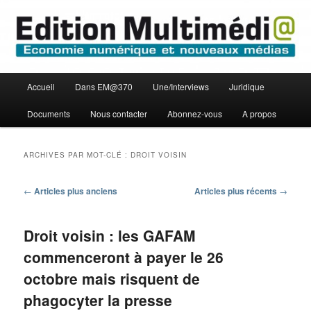
Aller
Aller
Economie numérique et Nouveaux médias
au
au
contenu
contenu
principal
secondaire
Edition Multimédi@
Menu
Accueil
Dans EM@370
Une/Interviews
Juridique
principal
Documents
Nous contacter
Abonnez-vous
A propos
ARCHIVES PAR MOT-CLÉ :
DROIT VOISIN
Navigation
←
Articles plus anciens
Articles plus récents
→
des
articles
Droit voisin : les GAFAM
commenceront à payer le 26
octobre mais risquent de
phagocyter la presse