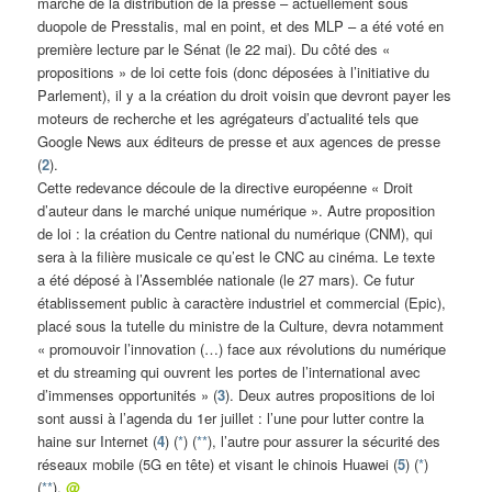
marché de la distribution de la presse – actuellement sous
duopole de Presstalis, mal en point, et des MLP – a été voté en
première lecture par le Sénat (le 22 mai). Du côté des «
propositions » de loi cette fois (donc déposées à l’initiative du
Parlement), il y a la création du droit voisin que devront payer les
moteurs de recherche et les agrégateurs d’actualité tels que
Google News aux éditeurs de presse et aux agences de presse
(
2
).
Cette redevance découle de la directive européenne « Droit
d’auteur dans le marché unique numérique ». Autre proposition
de loi : la création du Centre national du numérique (CNM), qui
sera à la filière musicale ce qu’est le CNC au cinéma. Le texte
a été déposé à l’Assemblée nationale (le 27 mars). Ce futur
établissement public à caractère industriel et commercial (Epic),
placé sous la tutelle du ministre de la Culture, devra notamment
« promouvoir l’innovation (…) face aux révolutions du numérique
et du streaming qui ouvrent les portes de l’international avec
d’immenses opportunités » (
3
). Deux autres propositions de loi
sont aussi à l’agenda du 1er juillet : l’une pour lutter contre la
haine sur Internet (
4
) (
*
) (
**
), l’autre pour assurer la sécurité des
réseaux mobile (5G en tête) et visant le chinois Huawei (
5
) (
*
)
(
**
).
@