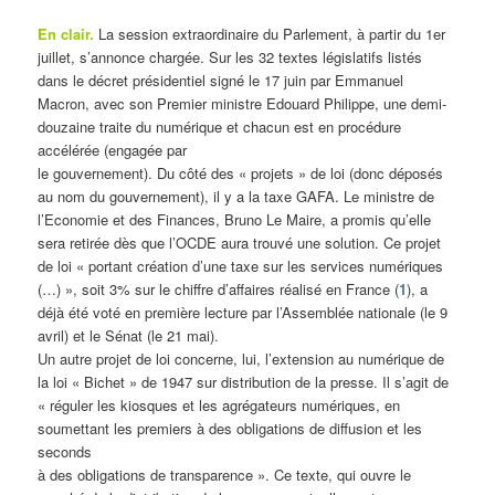
En clair.
La session extraordinaire du Parlement, à partir du 1er
juillet, s’annonce chargée. Sur les 32 textes législatifs listés
dans le décret présidentiel signé le 17 juin par Emmanuel
Macron, avec son Premier ministre Edouard Philippe, une demi-
douzaine traite du numérique et chacun est en procédure
accélérée (engagée par
le gouvernement). Du côté des « projets » de loi (donc déposés
au nom du gouvernement), il y a la taxe GAFA. Le ministre de
l’Economie et des Finances, Bruno Le Maire, a promis qu’elle
sera retirée dès que l’OCDE aura trouvé une solution. Ce projet
de loi « portant création d’une taxe sur les services numériques
(…) », soit 3% sur le chiffre d’affaires réalisé en France (
1
), a
déjà été voté en première lecture par l’Assemblée nationale (le 9
avril) et le Sénat (le 21 mai).
Un autre projet de loi concerne, lui, l’extension au numérique de
la loi « Bichet » de 1947 sur distribution de la presse. Il s’agit de
« réguler les kiosques et les agrégateurs numériques, en
soumettant les premiers à des obligations de diffusion et les
seconds
à des obligations de transparence ». Ce texte, qui ouvre le