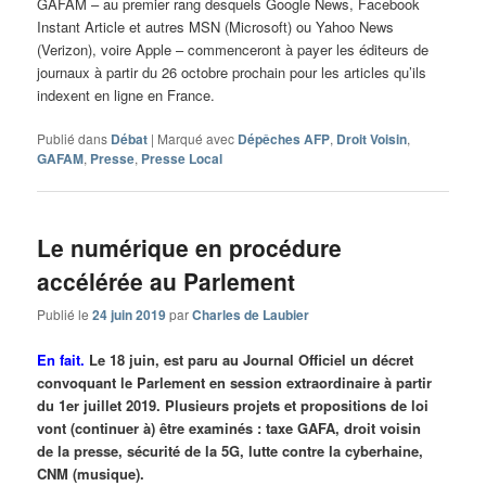
GAFAM – au premier rang desquels Google News, Facebook
Instant Article et autres MSN (Microsoft) ou Yahoo News
(Verizon), voire Apple – commenceront à payer les éditeurs de
journaux à partir du 26 octobre prochain pour les articles qu’ils
indexent en ligne en France.
Publié dans
Débat
|
Marqué avec
Dépêches AFP
,
Droit Voisin
,
GAFAM
,
Presse
,
Presse Local
Le numérique en procédure
accélérée au Parlement
Publié le
24 juin 2019
par
Charles de Laubier
En fait.
Le 18 juin, est paru au Journal Officiel un décret
convoquant le Parlement en session extraordinaire à partir
du 1er juillet 2019. Plusieurs projets et propositions de loi
vont (continuer à) être examinés : taxe GAFA, droit voisin
de la presse, sécurité de la 5G, lutte contre la cyberhaine,
CNM (musique).