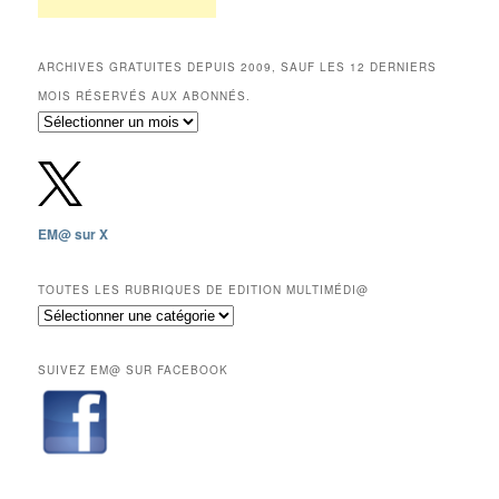
ARCHIVES GRATUITES DEPUIS 2009, SAUF LES 12 DERNIERS
MOIS RÉSERVÉS AUX ABONNÉS.
Archives
gratuites
depuis
2009,
sauf
les
EM@ sur X
12
derniers
mois
TOUTES LES RUBRIQUES DE EDITION MULTIMÉDI@
réservés
Toutes
aux
les
abonnés.
rubriques
SUIVEZ EM@ SUR FACEBOOK
de
Edition
Multimédi@