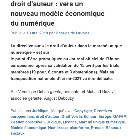
droit d’auteur : vers un
nouveau modèle économique
du numérique
Publié le
13 mai 2019
par
Charles de Laubier
La directive sur « le droit d’auteur dans le marché unique
numérique » est sur
le point d’être promulguée au Journal officiel de l’Union
européenne, après sa validation du 15 avril par les Etats
membres (19 pour, 6 contre et 3 abstentions). Mais sa
transposition nationale d’ici mi-2021 va être délicate.
Par Véronique Dahan
(photo)
, avocate, et Mahasti Razavi,
associée gérante, August Debouzy
Publié dans
Juridique
|
Marqué avec
Copyright
,
Directives
européennes
,
droit d'auteur
,
Droit Voisin
,
Editeur
,
Europe
,
GAFAM
,
Gestion collective
,
Juridique
,
Licence
,
Marché unique numérique
,
Modèle économique
,
Numérique
,
plateforme
,
Presse
,
Réseaux
sociaux