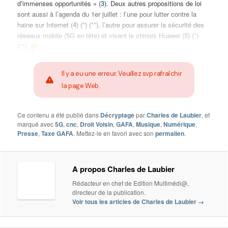
d’immenses opportunités » (
3
). Deux autres propositions de loi
sont aussi à l’agenda du 1er juillet : l’une pour lutter contre la
haine sur Internet (
4
) (
*
) (
**
), l’autre pour assurer la sécurité des
réseaux mobile (5G en tête) et visant le chinois Huawei (
5
) (
*
)
(
**
).
@
Il y a eu une erreur. Veuillez svp rafraîchir
la page Web.
Ce contenu a été publié dans
Décryptage
par
Charles de Laubier
, et
marqué avec
5G
,
cnc
,
Droit Voisin
,
GAFA
,
Musique
,
Numérique
,
Presse
,
Taxe GAFA
. Mettez-le en favori avec son
permalien
.
A propos Charles de Laubier
Rédacteur en chef de Edition Multimédi@,
directeur de la publication.
Voir tous les articles de Charles de Laubier
→