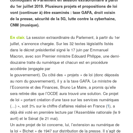
du 1er juillet 2019. Plusieurs projets et propositions de loi
vont (continuer à) être examinés : taxe GAFA, droit voisin
de la presse, sécurité de la 5G, lutte contre la cyberhaine,
CNM (musique).
En clair.
La session extraordinaire du Parlement, à partir du 1er
juillet, s’annonce chargée. Sur les 32 textes législatifs listés
dans le décret présidentiel signé le 17 juin par Emmanuel
Macron, avec son Premier ministre Edouard Philippe, une demi-
douzaine traite du numérique et chacun est en procédure
accélérée (engagée par
le gouvernement). Du côté des « projets » de loi (donc déposés
au nom du gouvernement), il y a la taxe GAFA. Le ministre de
l’Economie et des Finances, Bruno Le Maire, a promis qu’elle
sera retirée dès que l’OCDE aura trouvé une solution. Ce projet
de loi « portant création d’une taxe sur les services numériques
(…) », soit 3% sur le chiffre d’affaires réalisé en France (
1
), a
déjà été voté en première lecture par l’Assemblée nationale (le 9
avril) et le Sénat (le 21 mai).
Un autre projet de loi concerne, lui, l’extension au numérique de
la loi « Bichet » de 1947 sur distribution de la presse. Il s’agit de