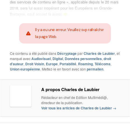
des services de contenu en ligne », applicable depuis le 20 mars
2018, sera lui aussi inopérant pour les Européens en Grande-
Bretagne, sauf accord là aussi.
@
Il y a eu une erreur. Veuillez svp rafraîchir
la page Web.
Ce contenu a été publié dans
Décryptage
par
Charles de Laubier
, et
marqué avec
Audiovisuel
,
Digital
,
Données personnelles
,
droit
d'auteur
,
Droit Voisin
,
Europe
,
Portabilité
,
Roaming
,
Télécoms
,
Union européenne
. Mettez-le en favori avec son
permalien
.
A propos Charles de Laubier
Rédacteur en chef de Edition Multimédi@,
directeur de la publication.
Voir tous les articles de Charles de Laubier
→