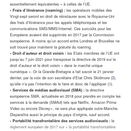
essentiellement équivalentes » à celles de l’UE.
• Frais d’itinérance (roaming) :
les opérateurs mobiles des
Vingt-sept seront en droit de réinstaurer avec le Royaume-Uni
des frais d’itinérance pour les appels téléphoniques et les
communications SMS/MMS/Internet. Ces surcoûts pour les
Européens avaient été supprimés en 2017 par la Commission
européenne. A moins qu’un accord entre Londres et Bruxelles ne
soit trouvé pour maintenir la gratuité du roaming.
• Droit d’auteur et droit voisin :
les Etats membres de l’UE ont
jusqu’au 7 juin 2021 pour transposer la directive de 2019 sur le
droit d’auteur et le droit voisin « dans le marché unique
numérique ». Or la Grande-Bretagne a fait savoir le 21 janvier
dernier, par la voix de son secrétaire d’Etat Chris Skidmore (
2
),
qu’elle n’a pas l’intention de le faire et donc de l’appliquer (
3
).
• Services de médias audiovisuel (SMA) :
la directive
européenne SMA, actualisée en 2018 pour prendre en compte les
services à la demande (SMAd) tels que Netflix, Amazon Prime
Video ou encore Disney+, ne sera plus appliquée outre-Manche.
Disparaîtra aussi le principe du pays d’origine, sauf accord.
• Portabilité transfrontalière des services audiovisuels :
le
règlement européen de 2017 sur « la portabilité transfrontalière