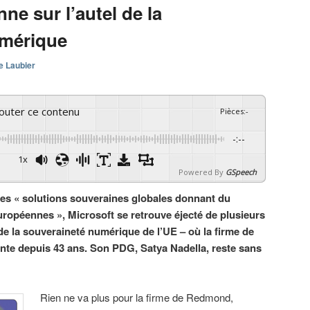
ne sur l’autel de la
umérique
e Laubier
couter ce contenu
Pièces
:
-
-:--
1x
Powered By
GSpeech
es « solutions souveraines globales donnant du
ropéennes », Microsoft se retrouve éjecté de plusieurs
e la souveraineté numérique de l’UE – où la firme de
te depuis 43 ans. Son PDG, Satya Nadella, reste sans
Rien ne va plus pour la firme de Redmond,