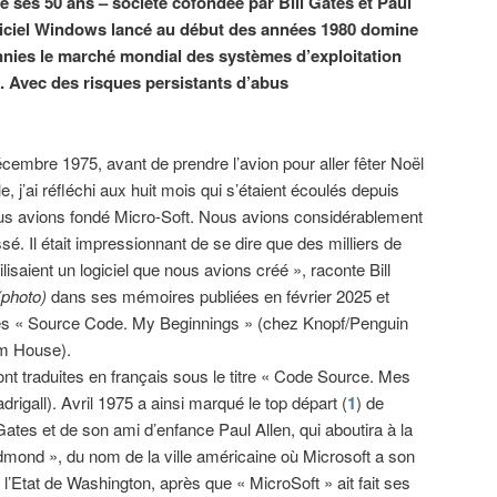
e ses 50 ans – société cofondée par Bill Gates et Paul
ogiciel Windows lancé au début des années 1980 domine
nnies le marché mondial des systèmes d’exploitation
. Avec des risques persistants d’abus
cembre 1975, avant de prendre l’avion pour aller fêter Noël
le, j’ai réfléchi aux huit mois qui s’étaient écoulés depuis
us avions fondé Micro-Soft. Nous avions considérablement
sé. Il était impressionnant de se dire que des milliers de
ilisaient un logiciel que nous avions créé », raconte Bill
(photo)
dans ses mémoires publiées en février 2025 et
lées « Source Code. My Beginnings » (chez Knopf/Penguin
m House).
ont traduites en français sous le titre « Code Source. Mes
igall). Avril 1975 a ainsi marqué le top départ (
1
) de
 Gates et de son ami d’enfance Paul Allen, qui aboutira à la
dmond », du nom de la ville américaine où Microsoft a son
l’Etat de Washington, après que « MicroSoft » ait fait ses