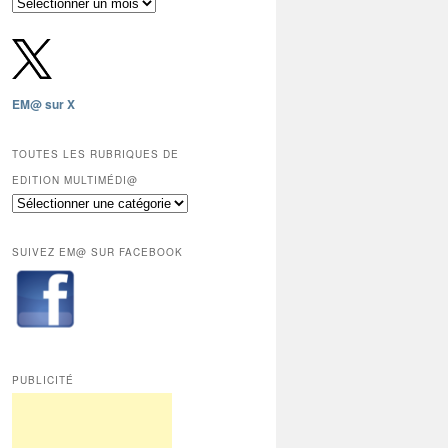
Archives
gratuites
depuis
2009,
sauf
les
EM@ sur X
12
derniers
mois
TOUTES LES RUBRIQUES DE
réservés
EDITION MULTIMÉDI@
aux
Toutes
abonnés.
les
rubriques
SUIVEZ EM@ SUR FACEBOOK
de
Edition
Multimédi@
PUBLICITÉ