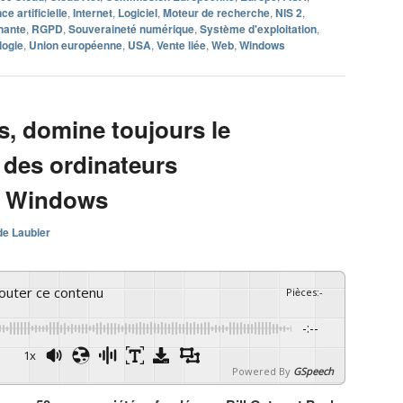
nce artificielle
,
Internet
,
Logiciel
,
Moteur de recherche
,
NIS 2
,
nante
,
RGPD
,
Souveraineté numérique
,
Système d'exploitation
,
logie
,
Union européenne
,
USA
,
Vente liée
,
Web
,
Windows
s, domine toujours le
des ordinateurs
c Windows
de Laubier
couter ce contenu
Pièces
:
-
-:--
1x
Powered By
GSpeech