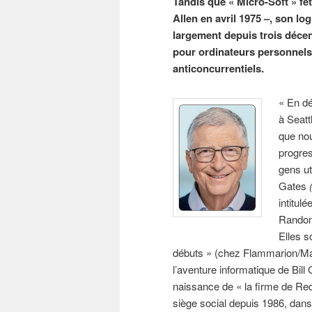
Tandis que « Micro-Soft » fêt
Allen en avril 1975 –, son l
largement depuis trois déce
pour ordinateurs personnels
anticoncurrentiels.
« En dé
à Seatt
que no
progres
gens ut
Gates
intitu
Rando
Elles s
débuts » (chez Flammarion/Madr
l’aventure informatique de Bill
naissance de « la firme de Re
siège social depuis 1986, dans 