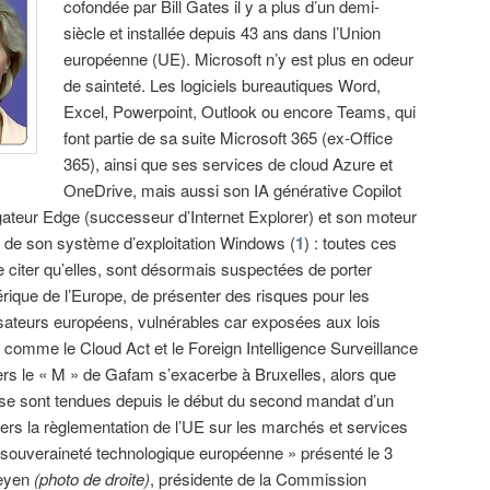
cofondée par Bill Gates il y a plus d’un demi-
siècle et installée depuis 43 ans dans l’Union
européenne (UE). Microsoft n’y est plus en odeur
de sainteté. Les logiciels bureautiques Word,
Excel, Powerpoint, Outlook ou encore Teams, qui
font partie de sa suite Microsoft 365 (ex-Office
365), ainsi que ses services de cloud Azure et
OneDrive, mais aussi son IA générative Copilot
gateur Edge (successeur d’Internet Explorer) et son moteur
r de son système d’exploitation Windows (
1
) : toutes ces
e citer qu’elles, sont désormais suspectées de porter
érique de l’Europe, de présenter des risques pour les
isateurs européens, vulnérables car exposées aux lois
s comme le Cloud Act et le Foreign Intelligence Surveillance
ers le « M » de Gafam s’exacerbe à Bruxelles, alors que
 se sont tendues depuis le début du second mandat d’un
ers la règlementation de l’UE sur les marchés et services
 souveraineté technologique européenne » présenté le 3
Leyen
(photo de droite)
, présidente de la Commission