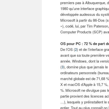
premiers pas à Albuquerque, 
1980 qu’une interface graphiqu
développée audessus du systèm
Microsoft à partir du 86-Dos
»), codé, lui, par Tim Paterson
Computer Products (SCP) avant 
OS pour PC : 72 % de part 
De l’OS (
2
) et de l’interface
avant que sa toute première ve
année. Windows, dont la versi
(
3
), domine plus que jamais l
ordinateurs personnels (bureau
marché globale est de 71,68 %
X et macOS d’Apple à 15,7 %,
%. Microsoft ne divulgue pas l
partie provient des licences a
…), lesquels y préinstallent l
entier. Tout au plus connaît on