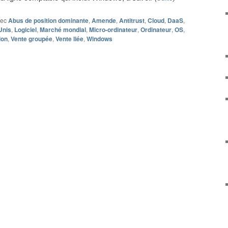
vec
Abus de position dominante
,
Amende
,
Antitrust
,
Cloud
,
DaaS
,
Unis
,
Logiciel
,
Marché mondial
,
Micro-ordinateur
,
Ordinateur
,
OS
,
ion
,
Vente groupée
,
Vente liée
,
Windows