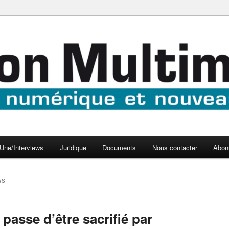
aux médias
médi@
Une/Interviews
Juridique
Documents
Nous contacter
Abon
WS
 passe d’être sacrifié par