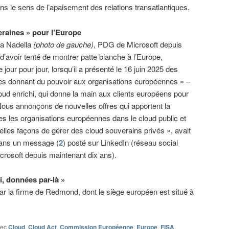
ns le sens de l’apaisement des relations transatlantiques.
eraines » pour l’Europe
ya Nadella
(photo de gauche)
, PDG de Microsoft depuis
d’avoir tenté de montrer patte blanche à l’Europe,
jour pour jour, lorsqu’il a présenté le 16 juin 2025 des
les donnant du pouvoir aux organisations européennes » –
oud enrichi, qui donne la main aux clients européens pour
Nous annonçons de nouvelles offres qui apportent la
s les organisations européennes dans le cloud public et
les façons de gérer des cloud souverains privés », avait
dans un message (
2
) posté sur LinkedIn (réseau social
crosoft depuis maintenant dix ans).
i, données par-là »
r la firme de Redmond, dont le siège européen est situé à
vec
Cloud
,
Cloud Act
,
Commission Européenne
,
Europe
,
FISA
,