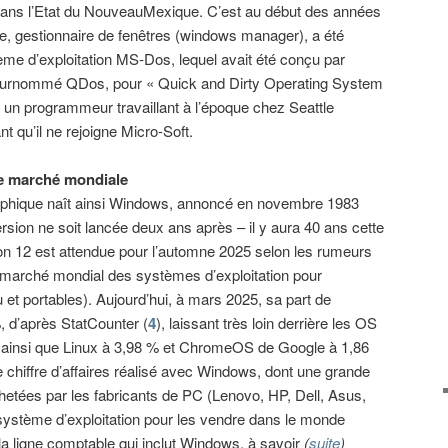
dans l’Etat du NouveauMexique. C’est au début des années
e, gestionnaire de fenêtres (windows manager), a été
e d’exploitation MS-Dos, lequel avait été conçu par
 (surnommé QDos, pour « Quick and Dirty Operating System
, un programmeur travaillant à l’époque chez Seattle
qu’il ne rejoigne Micro-Soft.
de marché mondiale
 graphique naît ainsi Windows, annoncé en novembre 1983
rsion ne soit lancée deux ans après – il y aura 40 ans cette
on 12 est attendue pour l’automne 2025 selon les rumeurs
e marché mondial des systèmes d’exploitation pour
 et portables). Aujourd’hui, à mars 2025, sa part de
, d’après StatCounter (
4
), laissant très loin derrière les OS
 ainsi que Linux à 3,98 % et ChromeOS de Google à 1,86
e chiffre d’affaires réalisé avec Windows, dont une grande
chetées par les fabricants de PC (Lenovo, HP, Dell, Asus,
e système d’exploitation pour les vendre dans le monde
 la ligne comptable qui inclut Windows, à savoir
(
suite
)