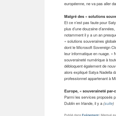
européenne, ne va pas aller da
Malgré des « solutions souv
Et ce n’est pas faute pour Sat
plus d’une douzaine d’années, 
notamment il y a un an presque 
« solutions souveraines globa
dont le Microsoft Sovereign Cl
leur informatique en nuage. « 
souveraineté numérique à toute
débloquent également de nouvel
alors expliqué Satya Nadella 
professionnel appartenant à Mi
Europe, « souveraineté par-c
Parmi les services proposés pa
Dublin en Irlande, il y a
(
suite
)
Publié dans
Evénement
|
Marqué a