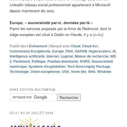
LinkedIn (réseau social professionnel appartenant à Microsoft
depuis maintenant dix ans).
Europe, « souveraineté par-ci, données par-là »
Parmi les services proposés par la firme de Redmond, dont le
siège européen est situé à Dublin en Irlande, il y a
(
suite
)
Publié dans
Evénement
|
Marqué avec
Cloud
,
Cloud Act
,
Commission Européenne
,
Europe
,
FISA
,
GAFAM
,
Hyperscalers
,
IA
,
Intelligence artificielle
,
Internet
,
Logiciel
,
Moteur de recherche
,
NIS
2
,
Parlement
,
Politique
,
Position dominante
,
RGPD
,
Souveraineté
numérique
,
Système d'exploitation
,
Tech Sovereignty Package
,
Technologie
,
Union européenne
,
USA
,
Vente liée
,
Web
,
Windows
DANS EDITION MULTIMÉDI@
DU 21 AU 25 JUILLET 2026