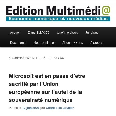
Aller
Aller
Economie numérique et Nouveaux médias
au
au
contenu
contenu
principal
secondaire
Edition Multimédi@
Menu
Accueil
Dans EM@370
Une/Interviews
Juridique
principal
Documents
Nous contacter
Abonnez-vous
A propos
ARCHIVES PAR MOT-CLÉ :
CLOUD ACT
Microsoft est en passe d’être
sacrifié par l’Union
européenne sur l’autel de la
souveraineté numérique
Publié le
12 juin 2026
par
Charles de Laubier