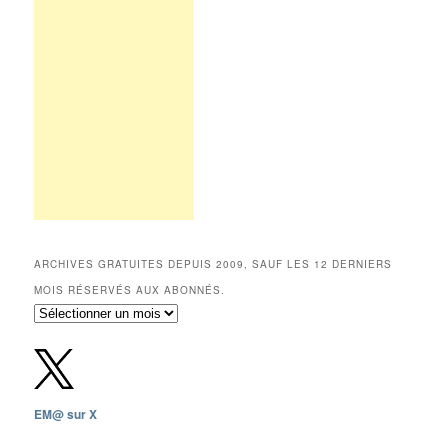
ARCHIVES GRATUITES DEPUIS 2009, SAUF LES 12 DERNIERS
MOIS RÉSERVÉS AUX ABONNÉS.
Archives
gratuites
depuis
2009,
sauf
les
EM@ sur X
12
derniers