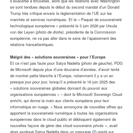
s’exacerbe à Bruxelles, alors que les relations avec Washington
se sont tendues depuis le début du second mandat d’un Donald
Trump très critique envers la règlementation de l’UE sur les
marchés et services numériques. Et le « Paquet de souveraineté
technologique européenne » présenté le 3 juin 2026 par Ursula
von der Leyen
(photo de droite)
, présidente de la Commission
européenne, ne va pas aller dans le sens de l’apaisement des
relations transatlantiques.
Malgré des « solutions souveraines » pour l’Europe
Et ce n’est pas faute pour Satya Nadella
(photo de gauche)
, PDG
de Microsoft depuis plus d’une douzaine d’années, d’avoir tenté
de montrer patte blanche à l’Europe, notamment il y a un an
presque jour pour jour, lorsqu’il a présenté le 16 juin 2025 des
« solutions souveraines globales donnant du pouvoir aux
organisations européennes » – dont le Microsoft Sovereign Cloud
enrichi, qui donne la main aux clients européens pour leur
informatique en nuage. « Nous annonçons de nouvelles offres qui
apportent la souveraineté numérique à toutes les organisations
européennes dans le cloud public et débloquent également de
nouvelles façons de gérer des cloud souverains privés », avait
alors expliqué Satya Nadella dans un message (
2
) posté sur