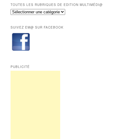
mois
TOUTES LES RUBRIQUES DE EDITION MULTIMÉDI@
réservés
Toutes
aux
les
abonnés.
rubriques
SUIVEZ EM@ SUR FACEBOOK
de
Edition
Multimédi@
PUBLICITÉ