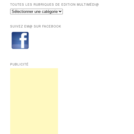
mois
TOUTES LES RUBRIQUES DE EDITION MULTIMÉDI@
réservés
Toutes
aux
les
abonnés.
rubriques
SUIVEZ EM@ SUR FACEBOOK
de
Edition
Multimédi@
PUBLICITÉ