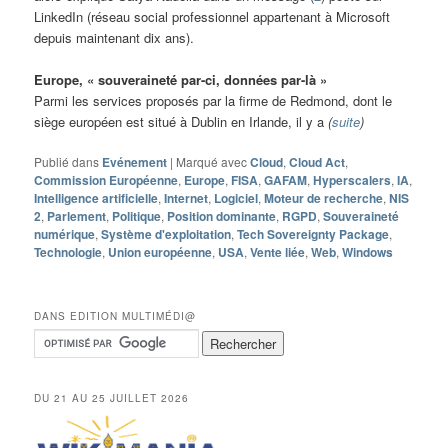
LinkedIn (réseau social professionnel appartenant à Microsoft
depuis maintenant dix ans).
Europe, « souveraineté par-ci, données par-là »
Parmi les services proposés par la firme de Redmond, dont le
siège européen est situé à Dublin en Irlande, il y a
(
suite
)
Publié dans
Evénement
|
Marqué avec
Cloud
,
Cloud Act
,
Commission Européenne
,
Europe
,
FISA
,
GAFAM
,
Hyperscalers
,
IA
,
Intelligence artificielle
,
Internet
,
Logiciel
,
Moteur de recherche
,
NIS
2
,
Parlement
,
Politique
,
Position dominante
,
RGPD
,
Souveraineté
numérique
,
Système d'exploitation
,
Tech Sovereignty Package
,
Technologie
,
Union européenne
,
USA
,
Vente liée
,
Web
,
Windows
DANS EDITION MULTIMÉDI@
DU 21 AU 25 JUILLET 2026