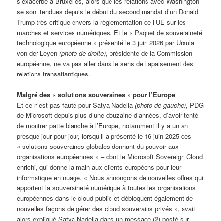
s’exacerbe à Bruxelles, alors que les relations avec Washington
se sont tendues depuis le début du second mandat d’un Donald
Trump très critique envers la règlementation de l’UE sur les
marchés et services numériques. Et le « Paquet de souveraineté
technologique européenne » présenté le 3 juin 2026 par Ursula
von der Leyen
(photo de droite)
, présidente de la Commission
européenne, ne va pas aller dans le sens de l’apaisement des
relations transatlantiques.
Malgré des « solutions souveraines » pour l’Europe
Et ce n’est pas faute pour Satya Nadella
(photo de gauche)
, PDG
de Microsoft depuis plus d’une douzaine d’années, d’avoir tenté
de montrer patte blanche à l’Europe, notamment il y a un an
presque jour pour jour, lorsqu’il a présenté le 16 juin 2025 des
« solutions souveraines globales donnant du pouvoir aux
organisations européennes » – dont le Microsoft Sovereign Cloud
enrichi, qui donne la main aux clients européens pour leur
informatique en nuage. « Nous annonçons de nouvelles offres qui
apportent la souveraineté numérique à toutes les organisations
européennes dans le cloud public et débloquent également de
nouvelles façons de gérer des cloud souverains privés », avait
alors expliqué Satya Nadella dans un message (
2
) posté sur