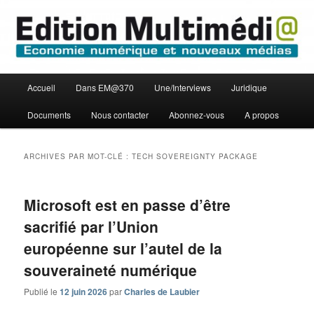
Aller
Aller
Economie numérique et Nouveaux médias
au
au
contenu
contenu
principal
secondaire
Edition Multimédi@
Menu
Accueil
Dans EM@370
Une/Interviews
Juridique
principal
Documents
Nous contacter
Abonnez-vous
A propos
ARCHIVES PAR MOT-CLÉ :
TECH SOVEREIGNTY PACKAGE
Microsoft est en passe d’être
sacrifié par l’Union
européenne sur l’autel de la
souveraineté numérique
Publié le
12 juin 2026
par
Charles de Laubier