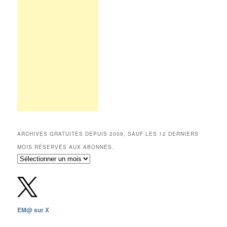
ARCHIVES GRATUITES DEPUIS 2009, SAUF LES 12 DERNIERS
MOIS RÉSERVÉS AUX ABONNÉS.
Archives
gratuites
depuis
2009,
sauf
les
EM@ sur X
12
derniers