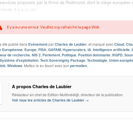
services proposés par la firme de Redmond, dont le siège européen e
rlande, il y a
(
suite
)
Il y a eu une erreur. Veuillez svp rafraîchir la page Web.
a été publié dans
Evénement
par
Charles de Laubier
, et marqué avec
Cloud
,
Clo
n Européenne
,
Europe
,
FISA
,
GAFAM
,
Hyperscalers
,
IA
,
Intelligence artificielle
,
teur de recherche
,
NIS 2
,
Parlement
,
Politique
,
Position dominante
,
RGPD
,
Souv
Système d'exploitation
,
Tech Sovereignty Package
,
Technologie
,
Union europé
Web
,
Windows
. Mettez-le en favori avec son
permalien
.
A propos Charles de Laubier
Rédacteur en chef de Edition Multimédi@, directeur de la publication.
Voir tous les articles de Charles de Laubier
→