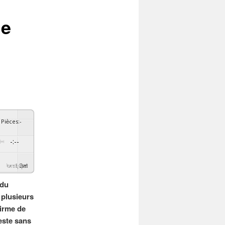
ne
Pièces
:
-
-:--
By
GSpeech
 du
 plusieurs
firme de
este sans