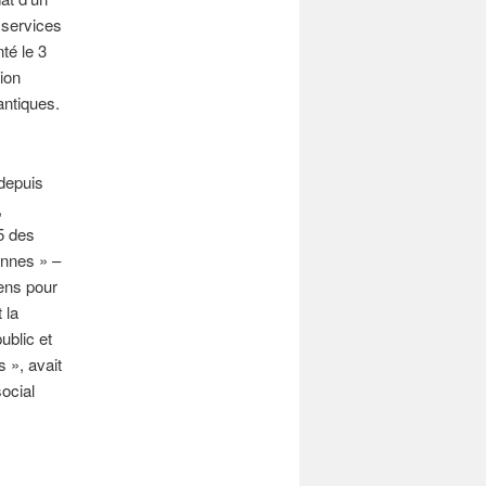
 services
té le 3
ion
antiques.
depuis
,
25 des
ennes » –
éens pour
 la
ublic et
 », avait
ocial