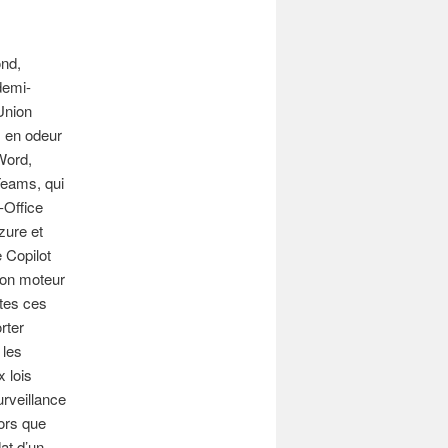
ond,
demi-
’Union
s en odeur
 Word,
Teams, qui
-Office
zure et
 Copilot
son moteur
utes ces
rter
 les
 lois
urveillance
ors que
at d’un