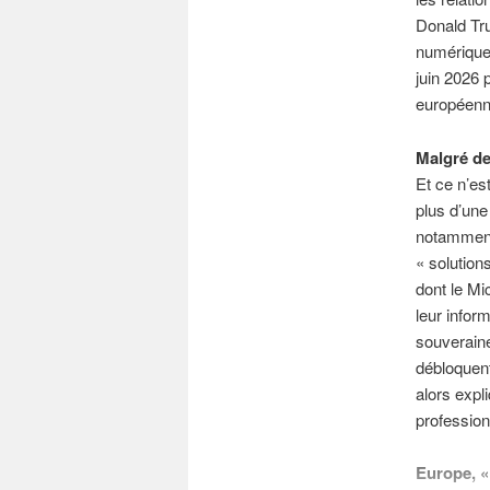
Donald Tru
numériques
juin 2026 
européenne
Malgré de
Et ce n’es
plus d’une
notamment 
« solution
dont le Mi
leur infor
souveraine
débloquent
alors exp
profession
Europe, «