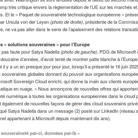
mp très critique envers la règlementation de l’UE sur les marchés et
. Et le « Paquet de souveraineté technologique européenne » présen
par Ursula von der Leyen
(photo de droite)
, présidente de la Commiss
, ne va pas aller dans le sens de l’apaisement des relations transatl
s « solutions souveraines » pour l’Europe
t pas faute pour Satya Nadella
(photo de gauche)
, PDG de Microsoft 
 douzaine d’années, d’avoir tenté de montrer patte blanche à l’Europe
il y a un an presque jour pour jour, lorsqu’il a présenté le 16 juin 20
s souveraines globales donnant du pouvoir aux organisations europé
crosoft Sovereign Cloud enrichi, qui donne la main aux clients europ
matique en nuage. « Nous annonçons de nouvelles offres qui apportent
té numérique à toutes les organisations européennes dans le cloud p
 également de nouvelles façons de gérer des cloud souverains privés
liqué Satya Nadella dans un message (
2
) posté sur LinkedIn (réseau s
nel appartenant à Microsoft depuis maintenant dix ans).
 souveraineté par-ci, données par-là »