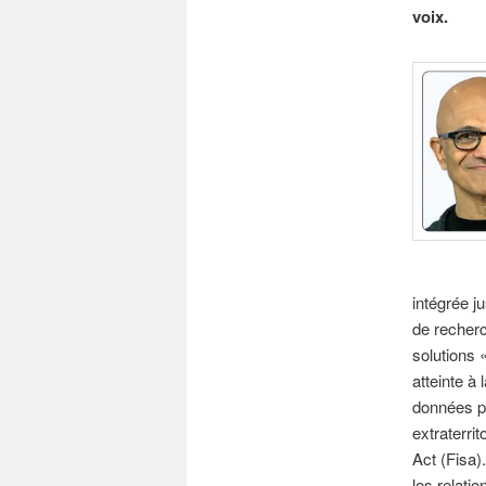
voix.
intégrée j
de recherc
solutions 
atteinte à
données pe
extraterri
Act (Fisa)
les relati