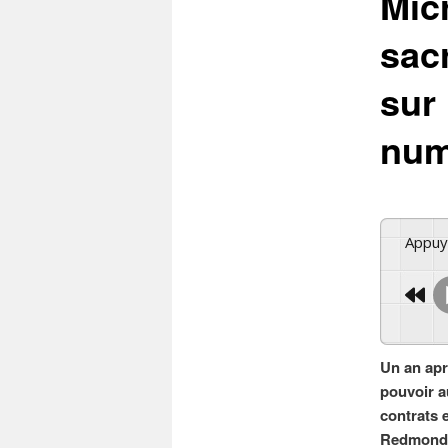
Mic
sac
sur 
num
Appu
Un an apr
pouvoir a
contrats 
Redmond e