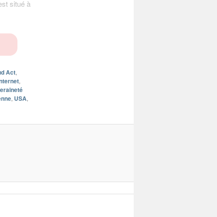
st situé à
ud Act
,
Internet
,
eraineté
enne
,
USA
,