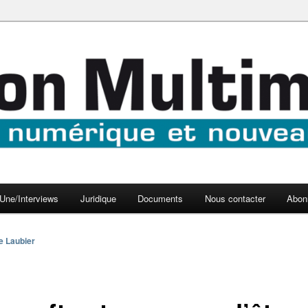
aux médias
médi@
Une/Interviews
Juridique
Documents
Nous contacter
Abon
e Laubier