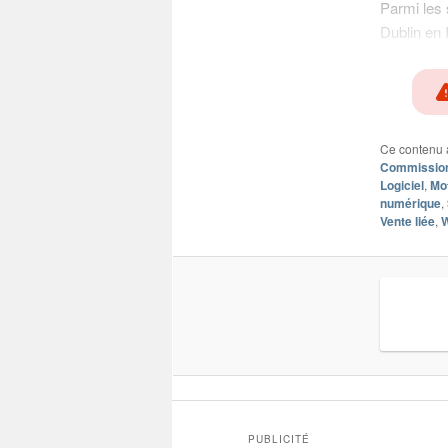
Parmi les 
Dublin en I
Ce contenu 
Commissio
Logiciel
,
Mo
numérique
,
Vente liée
,
PUBLICITÉ