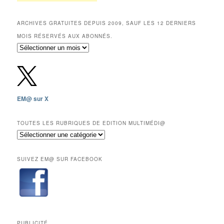
ARCHIVES GRATUITES DEPUIS 2009, SAUF LES 12 DERNIERS
MOIS RÉSERVÉS AUX ABONNÉS.
Archives
gratuites
depuis
2009,
sauf
les
EM@ sur X
12
derniers
mois
TOUTES LES RUBRIQUES DE EDITION MULTIMÉDI@
réservés
Toutes
aux
les
abonnés.
rubriques
SUIVEZ EM@ SUR FACEBOOK
de
Edition
Multimédi@
PUBLICITÉ