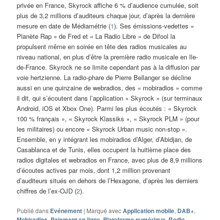
privée en France, Skyrock affiche 6 % d’audience cumulée, soit
plus de 3,2 millions d’auditeurs chaque jour, d’après la dernière
mesure en date de Médiamétrie (
1
). Ses émissions-vedettes «
Planète Rap » de Fred et « La Radio Libre » de Difool la
propulsent même en soirée en tête des radios musicales au
niveau national, en plus d’être la première radio musicale en Ile-
de-France. Skyrock ne se limite cependant pas à la diffusion par
voie hertzienne. La radio-phare de Pierre Bellanger se décline
aussi en une quinzaine de webradios, des « mobiradios » comme
il dit, qui s’écoutent dans l’application « Skyrock » (sur terminaux
Android, iOS et Xbox One). Parmi les plus écoutés : « Skyrock
100 % français », « Skyrock Klassiks », « Skyrock PLM » (pour
les militaires) ou encore « Skyrock Urban music non-stop ».
Ensemble, en y intégrant les mobiradios d’Alger, d’Abidjan, de
Casablanca et de Tunis, elles occupent la huitième place des
radios digitales et webradios en France, avec plus de 8,9 millions
d’écoutes actives par mois, dont 1,2 million provenant
d’auditeurs situés en dehors de l’Hexagone, d’après les derniers
chiffres de l’ex-OJD (
2
).
Publié dans
Evénement
|
Marqué avec
Application mobile
,
DAB+
,
Mobiradios
,
Paiement en ligne
,
Plateforme numérique
,
Radio