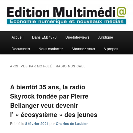
Aller
Aller
Economie numérique et Nouveaux médias
au
au
contenu
contenu
principal
secondaire
Edition Multimédi@
Menu
Accueil
Dans EM@370
Une/Interviews
Juridique
principal
Documents
Nous contacter
Abonnez-vous
A propos
ARCHIVES PAR MOT-CLÉ :
RADIO MUSICALE
A bientôt 35 ans, la radio
Skyrock fondée par Pierre
Bellanger veut devenir
l’ « écosystème » des jeunes
Publié le
8 février 2021
par
Charles de Laubier