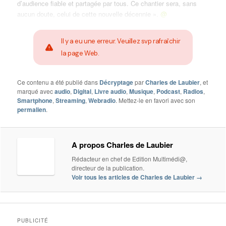
d’audience fiable et partagée par tous. Ce chantier sera, sans
aucun doute, celui de cette nouvelle décennie ».
@
Il y a eu une erreur. Veuillez svp rafraîchir
la page Web.
Ce contenu a été publié dans
Décryptage
par
Charles de Laubier
, et
marqué avec
audio
,
Digital
,
Livre audio
,
Musique
,
Podcast
,
Radios
,
Smartphone
,
Streaming
,
Webradio
. Mettez-le en favori avec son
permalien
.
A propos Charles de Laubier
Rédacteur en chef de Edition Multimédi@,
directeur de la publication.
Voir tous les articles de Charles de Laubier
→
PUBLICITÉ