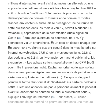
millions d’internautes ayant visité au moins un site web ou une
application de radio/musique a été franchie en septembre 2019 –
soit un bond de 5 millions d’internautes de plus en un an. « Le
développement de nouveaux formats et de nouveaux modes
d’accès aux contenus audio laisse présager d’une poursuite de
cette croissance dans les mois à venir », prévoit Marianne Le
Vavasseur, coprésidente de la commission Audio digital du
Geste (
3
). Parmi ces auditeurs de contenus, 84,1 % s’y
connectent via un smartphone. Et un tiers en écoute chaque jour.
En outre, 40,3 % d’entre eux ont écouté dans le mois la radio sur
Internet ou webradios, 37,5 % de la musique en ligne, 22,8 %
des podcasts et 5,2 % un livre audio. Le marché publicitaire, lui,
s’organise : « Les achats se font majoritairement au CPM [coût
pour mille impressions, ndlr]. L’achat au forfait ou le sponsoring
d’un contenu permet également aux annonceurs de parrainer une
série, une ou plusieurs thématiques (…). Ce sponsoring peut
prendre la forme d’un format dit “host-read” sur certains podcasts
natifs. C’est une annonce lue par la personne animant le podcast
avant le lancement du contenu éditorial à proprement parlé »,
explique l’ouvrage de référence (
4
). Pour autant, « l’essor
économique de ce marché ne pourra se faire sans une mesure