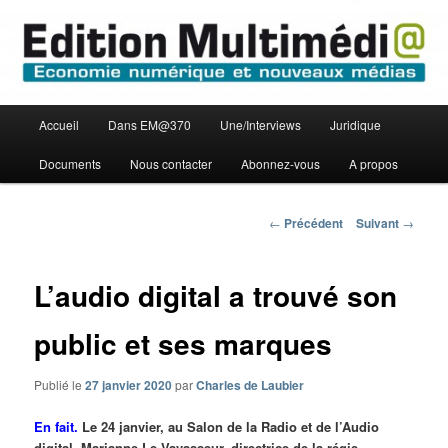
Aller
Economie numérique et Nouveaux médias
au
contenu
principal
Edition Multimédi@
Menu
Accueil
Dans EM@370
Une/Interviews
Juridique
principal
Documents
Nous contacter
Abonnez-vous
A propos
Navigation
←
Précédent
Suivant
→
des
articles
L’audio digital a trouvé son
public et ses marques
Publié le
27 janvier 2020
par
Charles de Laubier
En fait.
Le 24 janvier, au Salon de la Radio et de l’Audio
digital, Marianne Le Vavasseur, directrice de la régie