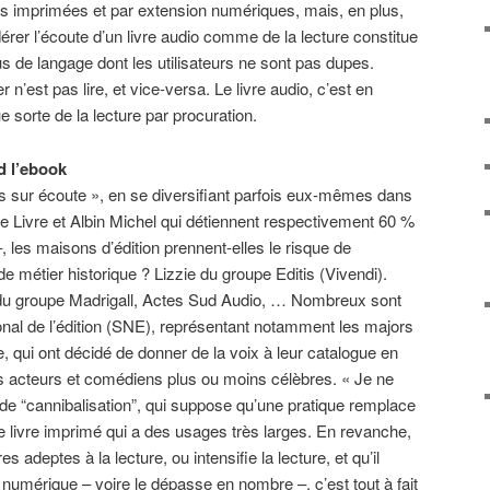
ns imprimées et par extension numériques, mais, en plus,
érer l’écoute d’un livre audio comme de la lecture constitue
s de langage dont les utilisateurs ne sont pas dupes.
r n’est pas lire, et vice-versa. Le livre audio, c’est en
e sorte de la lecture par procuration.
d l’ebook
res sur écoute », en se diversifiant parfois eux-mêmes dans
 Livre et Albin Michel qui détiennent respectivement 60 %
–, les maisons d’édition prennent-elles le risque de
de métier historique ? Lizzie du groupe Editis (Vivendi).
 du groupe Madrigall, Actes Sud Audio, … Nombreux sont
nal de l’édition (SNE), représentant notamment les majors
re, qui ont décidé de donner de la voix à leur catalogue en
es acteurs et comédiens plus ou moins célèbres. « Je ne
de “cannibalisation”, qui suppose qu’une pratique remplace
le livre imprimé qui a des usages très larges. En revanche,
es adeptes à la lecture, ou intensifie la lecture, et qu’il
e numérique – voire le dépasse en nombre –, c’est tout à fait