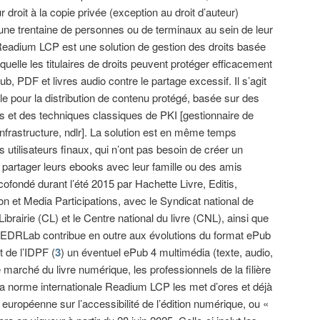
r droit à la copie privée (exception au droit d’auteur)
à une trentaine de personnes ou de terminaux au sein de leur
« Readium LCP est une solution de gestion des droits basée
uelle les titulaires de droits peuvent protéger efficacement
ub, PDF et livres audio contre le partage excessif. Il s’agit
le pour la distribution de contenu protégé, basée sur des
s et des techniques classiques de PKI [gestionnaire de
Infrastructure, ndlr]. La solution est en même temps
 utilisateurs finaux, qui n’ont pas besoin de créer un
partager leurs ebooks avec leur famille ou des amis
ofondé durant l’été 2015 par Hachette Livre, Editis,
n et Media Participations, avec le Syndicat national de
 Librairie (CL) et le Centre national du livre (CNL), ainsi que
L’EDRLab contribue en outre aux évolutions du format ePub
 de l’IDPF (
3
) un éventuel ePub 4 multimédia (texte, audio,
e marché du livre numérique, les professionnels de la filière
 la norme internationale Readium LCP les met d’ores et déjà
 européenne sur l’accessibilité de l’édition numérique, ou «