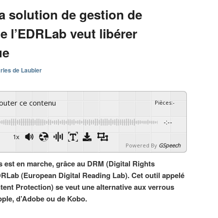
a solution de gestion de
de l’EDRLab veut libérer
ue
rles de Laubier
couter ce contenu
Pièces
:
-
-:--
1x
Powered By
GSpeech
s est en marche, grâce au DRM (Digital Rights
Lab (European Digital Reading Lab). Cet outil appelé
nt Protection) se veut une alternative aux verrous
pple, d’Adobe ou de Kobo.