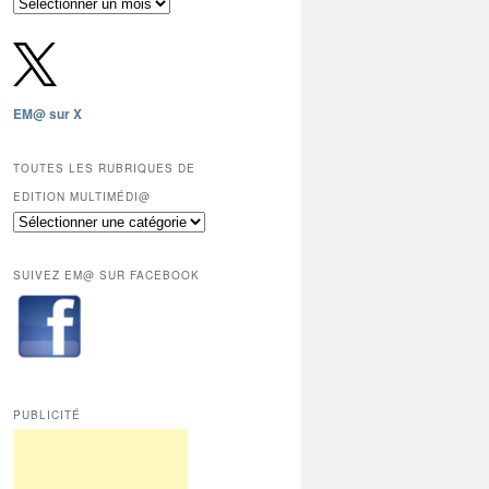
Archives
gratuites
depuis
2009,
sauf
les
EM@ sur X
12
derniers
mois
TOUTES LES RUBRIQUES DE
réservés
EDITION MULTIMÉDI@
aux
Toutes
abonnés.
les
rubriques
SUIVEZ EM@ SUR FACEBOOK
de
Edition
Multimédi@
PUBLICITÉ