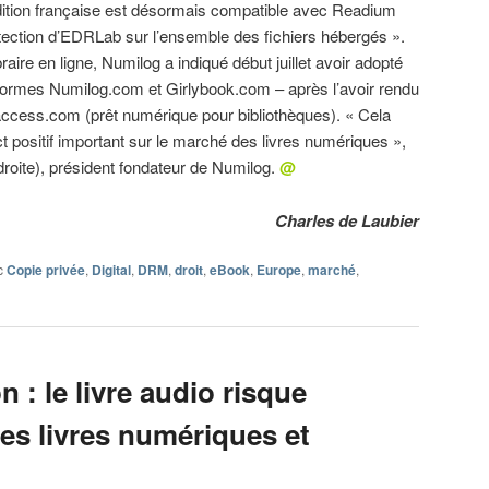
l’édition française est désormais compatible avec Readium
tection d’EDRLab sur l’ensemble des fichiers hébergés ».
raire en ligne, Numilog a indiqué début juillet avoir adopté
eformes Numilog.com et Girlybook.com – après l’avoir rendu
access.com (prêt numérique pour bibliothèques). « Cela
t positif important sur le marché des livres numériques »,
roite), président fondateur de Numilog.
@
Charles de Laubier
c
Copie privée
,
Digital
,
DRM
,
droit
,
eBook
,
Europe
,
marché
,
 : le livre audio risque
les livres numériques et