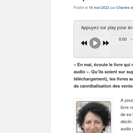
Publié le
16 mai 2022
par
Charles d
Appuyez sur play pour é
0:00
« En mai, écoute le livre qui 
audio ». Qu’ils soient sur s
téléchargement), les livres a
de cannibalisation des ventes 
A pous
livre 
de se 
déclin
audio 