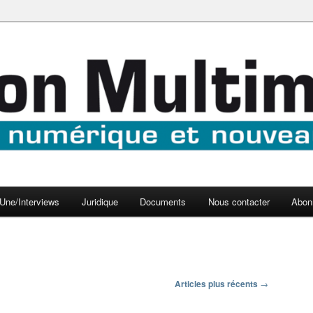
aux médias
médi@
Une/Interviews
Juridique
Documents
Nous contacter
Abon
Articles plus récents
→