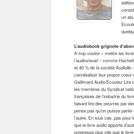
éditio
consid
un abu
Ecoute
quelqu
L’audiobook grignote d’abor
A trop vouloir « mettre les liv
l’audiovisuel – comme Hachette
et 40 % de la société Audiolib 
cannibaliser leur propre coeur 
Gallimard Audio/Ecoutez Lire
les membres du Syndicat natio
françaises de l’industrie du liv
faisant lire des oeuvres par d
pense pas qu’on puisse parler 
l’autre. En tous cas, pas pour 
que le livre audio apporte d’autr
progresse plus vite que le livr