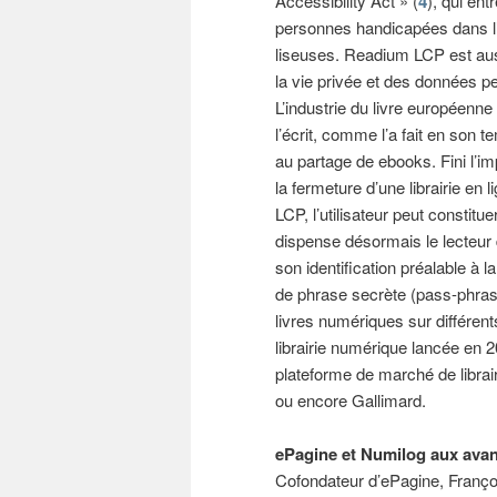
Accessibility Act » (
4
), qui ent
personnes handicapées dans l’a
liseuses. Readium LCP est aus
la vie privée et des données p
L’industrie du livre européenne f
l’écrit, comme l’a fait en son 
au partage de ebooks. Fini l’im
la fermeture d’une librairie en li
LCP, l’utilisateur peut consti
dispense désormais le lecteur 
son identification préalable à
de phrase secrète (pass-phrase
livres numériques sur différent
librairie numérique lancée en 2
plateforme de marché de librai
ou encore Gallimard.
ePagine et Numilog aux avan
Cofondateur d’ePagine, Franço