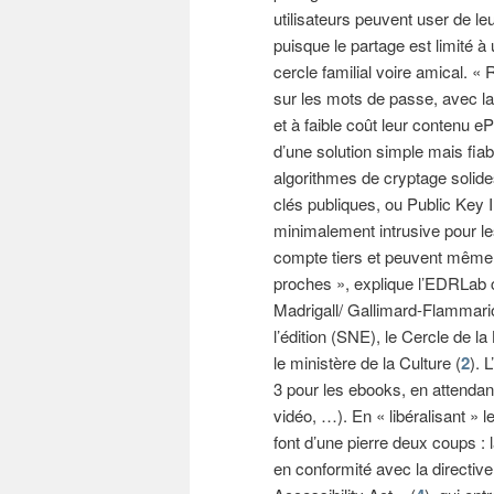
utilisateurs peuvent user de leu
puisque le partage est limité 
cercle familial voire amical. 
sur les mots de passe, avec laq
et à faible coût leur contenu eP
d’une solution simple mais fiab
algorithmes de cryptage solide
clés publiques, ou Public Key 
minimalement intrusive pour les
compte tiers et peuvent même 
proches », explique l’EDRLab c
Madrigall/ Gallimard-Flammario
l’édition (SNE), le Cercle de la
le ministère de la Culture (
2
). 
3 pour les ebooks, en attendant
vidéo, …). En « libéralisant » l
font d’une pierre deux coups :
en conformité avec la directive