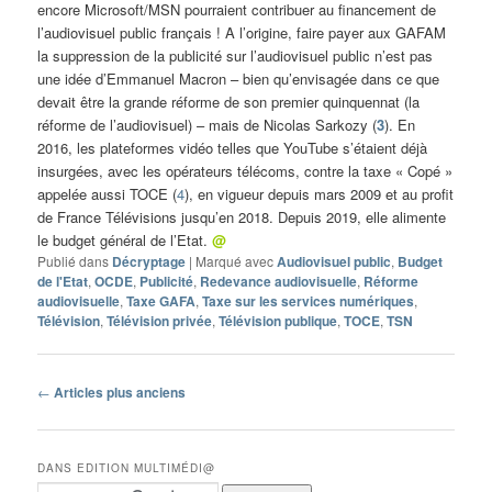
encore Microsoft/MSN pourraient contribuer au financement de
l’audiovisuel public français ! A l’origine, faire payer aux GAFAM
la suppression de la publicité sur l’audiovisuel public n’est pas
une idée d’Emmanuel Macron – bien qu’envisagée dans ce que
devait être la grande réforme de son premier quinquennat (la
réforme de l’audiovisuel) – mais de Nicolas Sarkozy (
3
). En
2016, les plateformes vidéo telles que YouTube s’étaient déjà
insurgées, avec les opérateurs télécoms, contre la taxe « Copé »
appelée aussi TOCE (
4
), en vigueur depuis mars 2009 et au profit
de France Télévisions jusqu’en 2018. Depuis 2019, elle alimente
le budget général de l’Etat.
@
Publié dans
Décryptage
|
Marqué avec
Audiovisuel public
,
Budget
de l'Etat
,
OCDE
,
Publicité
,
Redevance audiovisuelle
,
Réforme
audiovisuelle
,
Taxe GAFA
,
Taxe sur les services numériques
,
Télévision
,
Télévision privée
,
Télévision publique
,
TOCE
,
TSN
Navigation
←
Articles plus anciens
des
articles
DANS EDITION MULTIMÉDI@