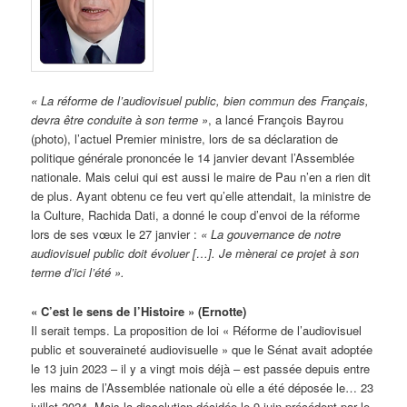
« La réforme de l’audiovisuel public, bien commun des Français,
devra être conduite à son terme »
, a lancé François Bayrou
(photo), l’actuel Premier ministre, lors de sa déclaration de
politique générale prononcée le 14 janvier devant l’Assemblée
nationale. Mais celui qui est aussi le maire de Pau n’en a rien dit
de plus. Ayant obtenu ce feu vert qu’elle attendait, la ministre de
la Culture, Rachida Dati, a donné le coup d’envoi de la réforme
lors de ses vœux le 27 janvier :
« La gouvernance de notre
audiovisuel public doit évoluer […]. Je mènerai ce projet à son
terme d’ici l’été ».
« C’est le sens de l’Histoire » (Ernotte)
Il serait temps. La proposition de loi « Réforme de l’audiovisuel
public et souveraineté audiovisuelle » que le Sénat avait adoptée
le 13 juin 2023 – il y a vingt mois déjà – est passée depuis entre
les mains de l’Assemblée nationale où elle a été déposée le… 23
juillet 2024. Mais la dissolution décidée le 9 juin précédent par le