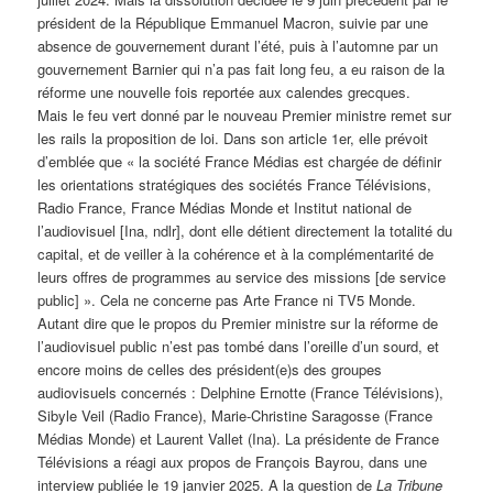
président de la République Emmanuel Macron, suivie par une
absence de gouvernement durant l’été, puis à l’automne par un
gouvernement Barnier qui n’a pas fait long feu, a eu raison de la
réforme une nouvelle fois reportée aux calendes grecques.
Mais le feu vert donné par le nouveau Premier ministre remet sur
les rails la proposition de loi. Dans son article 1er, elle prévoit
d’emblée que « la société France Médias est chargée de définir
les orientations stratégiques des sociétés France Télévisions,
Radio France, France Médias Monde et Institut national de
l’audiovisuel [Ina, ndlr], dont elle détient directement la totalité du
capital, et de veiller à la cohérence et à la complémentarité de
leurs offres de programmes au service des missions [de service
public] ». Cela ne concerne pas Arte France ni TV5 Monde.
Autant dire que le propos du Premier ministre sur la réforme de
l’audiovisuel public n’est pas tombé dans l’oreille d’un sourd, et
encore moins de celles des président(e)s des groupes
audiovisuels concernés : Delphine Ernotte (France Télévisions),
Sibyle Veil (Radio France), Marie-Christine Saragosse (France
Médias Monde) et Laurent Vallet (Ina). La présidente de France
Télévisions a réagi aux propos de François Bayrou, dans une
interview publiée le 19 janvier 2025. A la question de
La Tribune