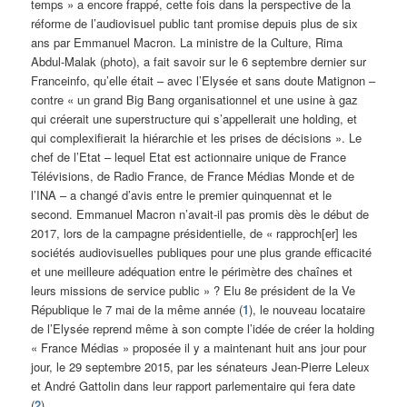
temps » a encore frappé, cette fois dans la perspective de la
réforme de l’audiovisuel public tant promise depuis plus de six
ans par Emmanuel Macron. La ministre de la Culture, Rima
Abdul-Malak (photo), a fait savoir sur le 6 septembre dernier sur
Franceinfo, qu’elle était – avec l’Elysée et sans doute Matignon –
contre « un grand Big Bang organisationnel et une usine à gaz
qui créerait une superstructure qui s’appellerait une holding, et
qui complexifierait la hiérarchie et les prises de décisions ». Le
chef de l’Etat – lequel Etat est actionnaire unique de France
Télévisions, de Radio France, de France Médias Monde et de
l’INA – a changé d’avis entre le premier quinquennat et le
second. Emmanuel Macron n’avait-il pas promis dès le début de
2017, lors de la campagne présidentielle, de « rapproch[er] les
sociétés audiovisuelles publiques pour une plus grande efficacité
et une meilleure adéquation entre le périmètre des chaînes et
leurs missions de service public » ? Elu 8e président de la Ve
République le 7 mai de la même année (
1
), le nouveau locataire
de l’Elysée reprend même à son compte l’idée de créer la holding
« France Médias » proposée il y a maintenant huit ans jour pour
jour, le 29 septembre 2015, par les sénateurs Jean-Pierre Leleux
et André Gattolin dans leur rapport parlementaire qui fera date
(
2
).