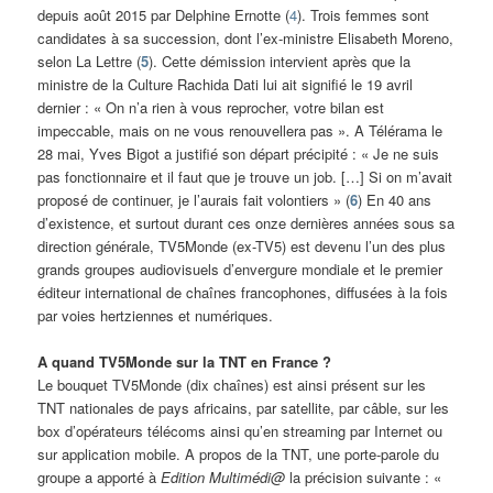
depuis août 2015 par Delphine Ernotte (
4
). Trois femmes sont
candidates à sa succession, dont l’ex-ministre Elisabeth Moreno,
selon La Lettre (
5
). Cette démission intervient après que la
ministre de la Culture Rachida Dati lui ait signifié le 19 avril
dernier : « On n’a rien à vous reprocher, votre bilan est
impeccable, mais on ne vous renouvellera pas ». A Télérama le
28 mai, Yves Bigot a justifié son départ précipité : « Je ne suis
pas fonctionnaire et il faut que je trouve un job. […] Si on m’avait
proposé de continuer, je l’aurais fait volontiers » (
6
) En 40 ans
d’existence, et surtout durant ces onze dernières années sous sa
direction générale, TV5Monde (ex-TV5) est devenu l’un des plus
grands groupes audiovisuels d’envergure mondiale et le premier
éditeur international de chaînes francophones, diffusées à la fois
par voies hertziennes et numériques.
A quand TV5Monde sur la TNT en France ?
Le bouquet TV5Monde (dix chaînes) est ainsi présent sur les
TNT nationales de pays africains, par satellite, par câble, sur les
box d’opérateurs télécoms ainsi qu’en streaming par Internet ou
sur application mobile. A propos de la TNT, une porte-parole du
groupe a apporté à
Edition Multimédi@
la précision suivante : «