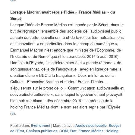
Lorsque Macron avait repris l’idée « France Médias » du
Sénat
Lorsque l’idée de France Médias est lancée par le Sénat, dans le
but de regrouper l’ensemble des sociétés de l’audiovisuel public
au sein de cette nouvelle entité et de favoriser les mutualisations
et l’innovation, « en particulier dans le champ du numérique »,
Emmanuel Macron n’est encore que ministre de l’Economie, de
l’Industrie et du Numérique (il le sera d’août 2014 à août 2016).
Une fois à l’Elysée, il s’attèlera alors à la « grande réforme » de
son quinquennat, celle de l’audiovisuel, avec en ligne de mire la
création d’une « BBC à la française ». Deux ministres de la
Culture – Françoise Nyssen et surtout Franck Riester –
s’épuiseront sur le projet de loi « Communication audiovisuelle et
souveraineté culturelle », dans lequel le gouvernement prévoyait
bien noir sur blanc – dès décembre 2019 – la création de la
holding France Médias dont le nom est alors repris par l’Elysée
(
3
).
Publié dans
Evénement
|
Marqué avec
Audiovisuel public
,
Budget
de l'Etat
,
Chaînes publiques
,
COM
,
Etat
,
France Médias
,
Holding
,