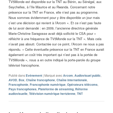
TV5Monde est disponible sur la TNT au Bénin, au Sénégal, aux
Seychelles, à l’Ile Maurice et au Rwanda. Concernant notre
présence sur la TNT en France, elle n’est pas au programme.
Nous sommes évidemment pour y être disponible un jour mais
c’est une décision qui revient à l’Arcom ». Et ce n’est pas faute
de lui avoir demandé : en 2009, l’ancienne directrice générale
Marie-Christine Saragosse avait déjà sollicité le CSA pour «
réfléchir à une fréquence de TV5Monde sur la TNT ». Mais cela
n’avait pas abouti. Contactée sur ce point, l’Arcom ne nous a pas
répondu. « Cette éventuelle présence sur la TNT en France aurait
également un coût très important qui n’est pas à la portée de
TV5Monde », nous a en outre indiqué la porte-parole du groupe
télévisé francophone.
Publié dans
Evénement
|
Marqué avec
Arcom
,
Audiovisuel public
,
AVOD
,
Box
,
Chaîne francophone
,
Chaîne internationale
,
Francophonie
,
Francophonie numérique
,
Opérateurs télécoms
,
Pays francophones
,
Plateforme de streaming
,
Réforme
audiovisuelle
,
Télévision numérique hertzienne
,
TNT