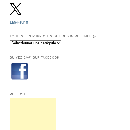
depuis
2009,
sauf
les
EM@ sur X
12
derniers
mois
TOUTES LES RUBRIQUES DE EDITION MULTIMÉDI@
réservés
Toutes
aux
les
abonnés.
rubriques
SUIVEZ EM@ SUR FACEBOOK
de
Edition
Multimédi@
PUBLICITÉ