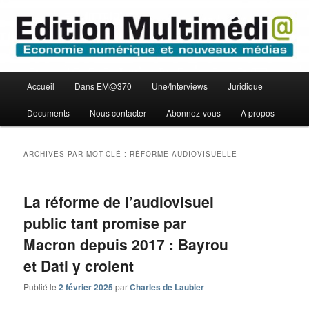
Aller
Aller
Economie numérique et Nouveaux médias
au
au
contenu
contenu
principal
secondaire
Edition Multimédi@
Menu
Accueil
Dans EM@370
Une/Interviews
Juridique
principal
Documents
Nous contacter
Abonnez-vous
A propos
ARCHIVES PAR MOT-CLÉ :
RÉFORME AUDIOVISUELLE
La réforme de l’audiovisuel
public tant promise par
Macron depuis 2017 : Bayrou
et Dati y croient
Publié le
2 février 2025
par
Charles de Laubier