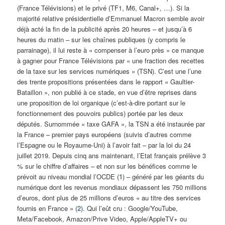
(France Télévisions) et le privé (TF1, M6, Canal+, …). Si la
majorité relative présidentielle d’Emmanuel Macron semble avoir
déjà acté la fin de la publicité après 20 heures – et jusqu’à 6
heures du matin – sur les chaînes publiques (y compris le
parrainage), il lui reste à « compenser à l’euro près » ce manque
à gagner pour France Télévisions par « une fraction des recettes
de la taxe sur les services numériques » (TSN). C’est une l’une
des trente propositions présentées dans le rapport « Gaultier-
Bataillon », non publié à ce stade, en vue d’être reprises dans
une proposition de loi organique (c’est-à-dire portant sur le
fonctionnement des pouvoirs publics) portée par les deux
députés. Surnommée « taxe GAFA », la TSN a été instaurée par
la France – premier pays européens (suivis d’autres comme
l’Espagne ou le Royaume-Uni) à l’avoir fait – par la loi du 24
juillet 2019. Depuis cinq ans maintenant, l’Etat français prélève 3
% sur le chiffre d’affaires – et non sur les bénéfices comme le
prévoit au niveau mondial l’OCDE (
1
) – généré par les géants du
numérique dont les revenus mondiaux dépassent les 750 millions
d’euros, dont plus de 25 millions d’euros « au titre des services
fournis en France » (
2
). Qui l’eût cru : Google/YouTube,
Meta/Facebook, Amazon/Prive Video, Apple/AppleTV+ ou