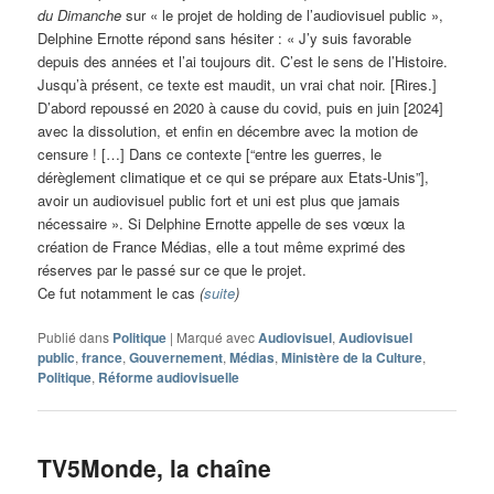
du Dimanche
sur « le projet de holding de l’audiovisuel public »,
Delphine Ernotte répond sans hésiter : « J’y suis favorable
depuis des années et l’ai toujours dit. C’est le sens de l’Histoire.
Jusqu’à présent, ce texte est maudit, un vrai chat noir. [Rires.]
D’abord repoussé en 2020 à cause du covid, puis en juin [2024]
avec la dissolution, et enfin en décembre avec la motion de
censure ! […] Dans ce contexte [“entre les guerres, le
dérèglement climatique et ce qui se prépare aux Etats-Unis”],
avoir un audiovisuel public fort et uni est plus que jamais
nécessaire ». Si Delphine Ernotte appelle de ses vœux la
création de France Médias, elle a tout même exprimé des
réserves par le passé sur ce que le projet.
Ce fut notamment le cas
(
suite
)
Publié dans
Politique
|
Marqué avec
Audiovisuel
,
Audiovisuel
public
,
france
,
Gouvernement
,
Médias
,
Ministère de la Culture
,
Politique
,
Réforme audiovisuelle
TV5Monde, la chaîne