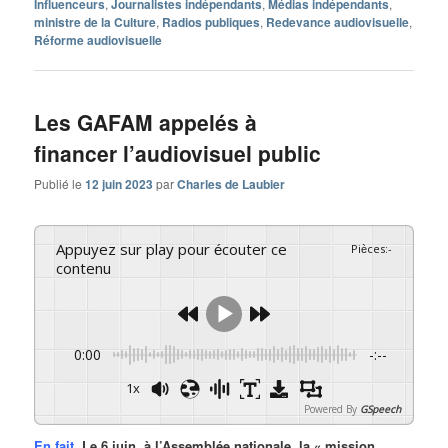
Influenceurs
,
Journalistes indépendants
,
Médias indépendants
,
ministre de la Culture
,
Radios publiques
,
Redevance audiovisuelle
,
Réforme audiovisuelle
Les GAFAM appelés à
financer l’audiovisuel public
Publié le
12 juin 2023
par
Charles de Laubier
Appuyez sur play pour écouter ce
Pièces
:
-
contenu
0:00
-:--
1x
Powered By
GSpeech
En fait.
Le 6 juin, à l’Assemblée nationale, la « mission