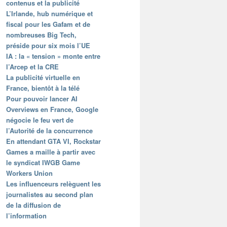
contenus et la publicité
L’Irlande, hub numérique et
fiscal pour les Gafam et de
nombreuses Big Tech,
préside pour six mois l’UE
IA : la « tension » monte entre
l’Arcep et la CRE
La publicité virtuelle en
France, bientôt à la télé
Pour pouvoir lancer AI
Overviews en France, Google
négocie le feu vert de
l’Autorité de la concurrence
En attendant GTA VI, Rockstar
Games a maille à partir avec
le syndicat IWGB Game
Workers Union
Les influenceurs relèguent les
journalistes au second plan
de la diffusion de
l’information