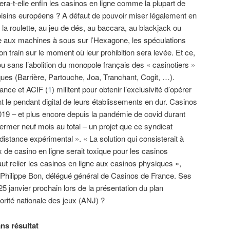
sera-t-elle enfin les casinos en ligne comme la plupart de
isins européens ? A défaut de pouvoir miser légalement en
à la roulette, au jeu de dés, au baccara, au blackjack ou
 aux machines à sous sur l’Hexagone, les spéculations
on train sur le moment où leur prohibition sera levée. Et ce,
u sans l’abolition du monopole français des « casinotiers »
ues (Barrière, Partouche, Joa, Tranchant, Cogit, …).
ance et ACIF (
1
) militent pour obtenir l’exclusivité d’opérer
nt le pendant digital de leurs établissements en dur. Casinos
019 – et plus encore depuis la pandémie de covid durant
 fermer neuf mois au total – un projet que ce syndicat
distance expérimental ». « La solution qui consisterait à
x de casino en ligne serait toxique pour les casinos
 faut relier les casinos en ligne aux casinos physiques »,
Philippe Bon, délégué général de Casinos de France. Ses
5 janvier prochain lors de la présentation du plan
orité nationale des jeux (ANJ) ?
ans résultat