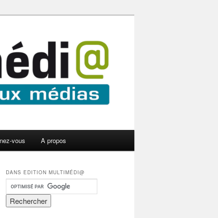
nez-vous
A propos
DANS EDITION MULTIMÉDI@