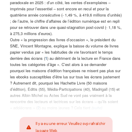
paradoxale en 2025 : d’un côté, les ventes d’exemplaires –
imprimés pour l’essentiel – sont encore en recul et pour la
quatrième année consécutive (- 1,49 %, à 419,6 millions d’unités)
; de l’autre, le chiffre d’affaires de l’édition numérique est en repli
pour se retrouver dans une quasi-stagnation post-covid (- 1,18 %,
à 275,3 millions d’euros).
Outre « la progression des livres d’occasion », le président du
SNE, Vincent Montagne, explique la baisse du volume de livres
papier vendus par « les habitudes de vie favorisant le temps
derrière des écrans (
1
) au détriment de la lecture en France dans
toutes les catégories d’âge ». C’est alors à se demander
pourquoi les maisons d’édition françaises ne misent pas plus sur
les ebooks susceptibles d’être lus sur tous les écrans justement
? Autrement dit, pourquoi les Hachette Livre (50 maisons
d’édition), Editis (55), Média-Participations (40), Madrigall (15) et
autres Albin Michel ou Actes Sud ne vont pas vraiment à la
rencontre des lecteurs et lectrices sur les écrans – qu’ils soient
« adolécrans » (
2
) ou moins jeunes ? Cela tient
(
suite
)
Il y a eu une erreur. Veuillez svp rafraîchir
la page Web.