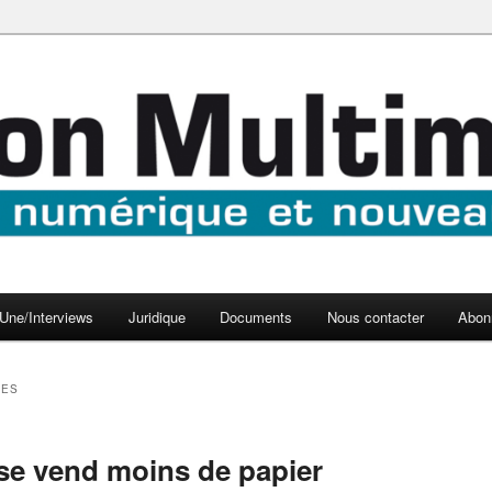
aux médias
médi@
Une/Interviews
Juridique
Documents
Nous contacter
Abon
RES
ise vend moins de papier