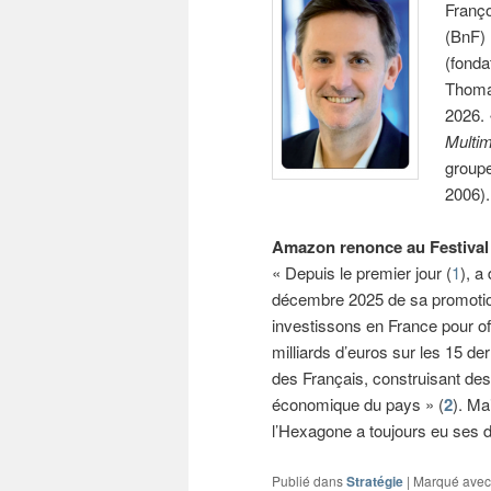
Franço
(BnF) 
(fonda
Thom
2026. 
Multi
groupe
2006).
Amazon renonce au Festival 
« Depuis le premier jour (
1
), a
décembre 2025 de sa promotion
investissons en France pour off
milliards d’euros sur les 15 d
des Français, construisant des 
économique du pays » (
2
). Ma
l’Hexagone a toujours eu ses d
Publié dans
Stratégie
|
Marqué avec