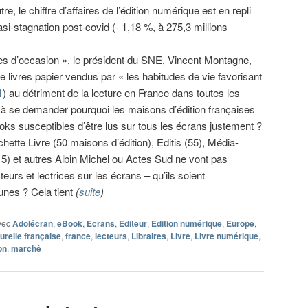
utre, le chiffre d’affaires de l’édition numérique est en repli
si-stagnation post-covid (- 1,18 %, à 275,3 millions
res d’occasion », le président du SNE, Vincent Montagne,
e livres papier vendus par « les habitudes de vie favorisant
1
) au détriment de la lecture en France dans toutes les
s à se demander pourquoi les maisons d’édition françaises
oks susceptibles d’être lus sur tous les écrans justement ?
hette Livre (50 maisons d’édition), Editis (55), Média-
(15) et autres Albin Michel ou Actes Sud ne vont pas
eurs et lectrices sur les écrans – qu’ils soient
unes ? Cela tient
(
suite
)
vec
Adolécran
,
eBook
,
Ecrans
,
Editeur
,
Edition numérique
,
Europe
,
urelle française
,
france
,
lecteurs
,
Libraires
,
Livre
,
Livre numérique
,
on
,
marché