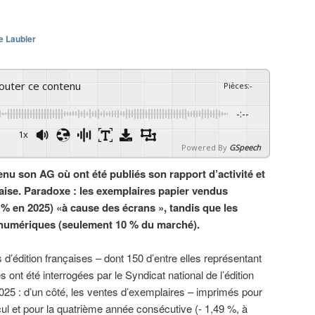
e Laubier
couter ce contenu
Pièces
:
-
-:--
1x
Powered By
GSpeech
enu son AG où ont été publiés son rapport d’activité et
nçaise. Paradoxe : les exemplaires papier vendus
9 % en 2025) «à cause des écrans », tandis que les
s numériques (seulement 10 % du marché).
 d’édition françaises – dont 150 d’entre elles représentant
 ont été interrogées par le Syndicat national de l’édition
25 : d’un côté, les ventes d’exemplaires – imprimés pour
cul et pour la quatrième année consécutive (- 1,49 %, à