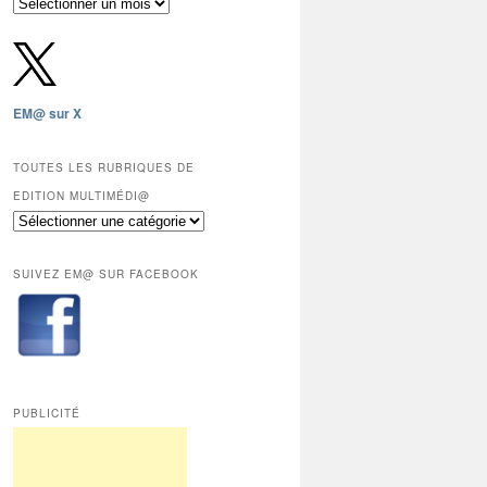
Archives
gratuites
depuis
2009,
sauf
les
EM@ sur X
12
derniers
mois
TOUTES LES RUBRIQUES DE
réservés
EDITION MULTIMÉDI@
aux
Toutes
abonnés.
les
rubriques
SUIVEZ EM@ SUR FACEBOOK
de
Edition
Multimédi@
PUBLICITÉ