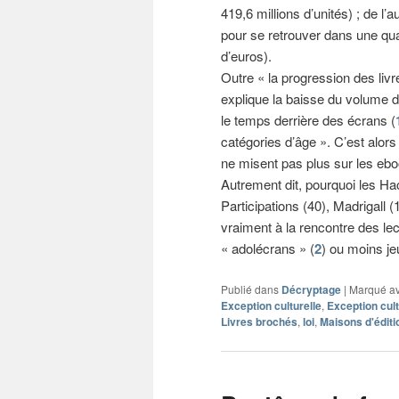
419,6 millions d’unités) ; de l’a
pour se retrouver dans une qua
d’euros).
Outre « la progression des liv
explique la baisse du volume d
le temps derrière des écrans (
catégories d’âge ». C’est alor
ne misent pas plus sur les ebo
Autrement dit, pourquoi les Hac
Participations (40), Madrigall 
vraiment à la rencontre des lect
« adolécrans » (
2
) ou moins je
Publié dans
Décryptage
|
Marqué a
Exception culturelle
,
Exception cult
Livres brochés
,
loi
,
Maisons d'éditi