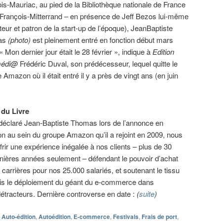
is-Mauriac, au pied de la Bibliothèque nationale de France
François-Mitterrand – en présence de Jeff Bezos lui-même
teur et patron de la start-up de l’époque), JeanBaptiste
as
(photo)
est pleinement entré en fonction début mars
« Mon dernier jour était le 28 février », indique à
Edition
médi@
Frédéric Duval, son prédécesseur, lequel quitte le
 Amazon où il était entré il y a près de vingt ans (en juin
du Livre
 déclaré Jean-Baptiste Thomas lors de l’annonce en
 au sein du groupe Amazon qu’il a rejoint en 2009, nous
rir une expérience inégalée à nos clients – plus de 30
ernières années seulement – défendant le pouvoir d’achat
carrières pour nos 25.000 salariés, et soutenant le tissu
is le déploiement du géant du e-commerce dans
étracteurs. Dernière controverse en date :
(
suite
)
Auto-édition
,
Autoédition
,
E-commerce
,
Festivals
,
Frais de port
,