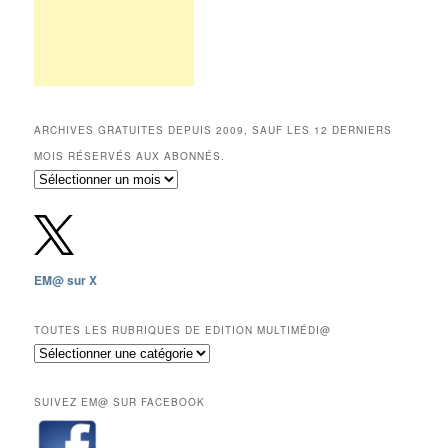
ARCHIVES GRATUITES DEPUIS 2009, SAUF LES 12 DERNIERS
MOIS RÉSERVÉS AUX ABONNÉS.
Archives
gratuites
depuis
2009,
sauf
les
EM@ sur X
12
derniers
mois
TOUTES LES RUBRIQUES DE EDITION MULTIMÉDI@
réservés
Toutes
aux
les
abonnés.
rubriques
SUIVEZ EM@ SUR FACEBOOK
de
Edition
Multimédi@