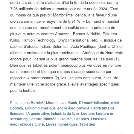
de dollars de chiffre d’affaires d’ici la fin de la décennie, contre
7,36 milliards de dollars attendus pour cette année 2024. C’est
du moins ce que prévoit Mordor Intelligence, à la faveur d’une
croissance annuelle moyenne de 6,31 %. « Le marché mondial
des liseuses est modérément consolidé avec la présence de
plusieurs acteurs comme Amazon., Barnes & Noble, Rakuten
Kobo, Hanvon Technology, Onyx International, etc. », indique ce
cabinet d’études indien. Selon lui, l’Asie-Pacifique (dont la Chine)
affiche la croissance la plus rapide mais l’Amérique du Nord reste
encore pour l’instant le plus grand marché pour les liseuses (
1
).
Bien que les tablettes soient beaucoup plus vendues en nombre
dans le monde et bien que restées d’usage secondaire par
rapport aux smartphones (
2
), les liseuses continuent, elles, de
maintenir une niche solide grâce à leurs avantages spécifiques
pour la lecture.
Publié dans
Marché
|
Marqué avec
Book
,
Dématérialisation
,
e-ink
,
Ebooks
,
Edition numérique
,
encre électronique
,
Fabricants de
liseuses
,
IA générative
,
Industrie du livre
,
Lecture
,
Lecture en
streaming
,
Lecture illimitée
,
Liseuse
,
Liseuses
,
Liseuses
électroniques
,
Livre
,
Livres numériques
,
Tablettes