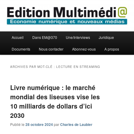
Aller
Aller
Economie numérique et Nouveaux médias
au
au
contenu
contenu
principal
secondaire
Edition Multimédi@
Menu
Accueil
Dans EM@370
Une/Interviews
Juridique
principal
Documents
Nous contacter
Abonnez-vous
A propos
ARCHIVES PAR MOT-CLÉ :
LECTURE EN STREAMING
Livre numérique : le marché
mondial des liseuses vise les
10 milliards de dollars d’ici
2030
Publié le
28 octobre 2024
par
Charles de Laubier