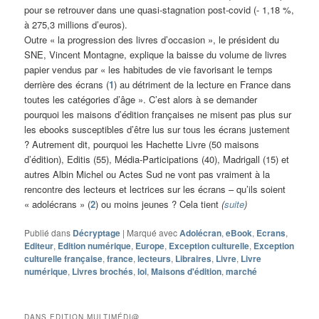
pour se retrouver dans une quasi-stagnation post-covid (- 1,18 %,
à 275,3 millions d’euros).
Outre « la progression des livres d’occasion », le président du
SNE, Vincent Montagne, explique la baisse du volume de livres
papier vendus par « les habitudes de vie favorisant le temps
derrière des écrans (
1
) au détriment de la lecture en France dans
toutes les catégories d’âge ». C’est alors à se demander
pourquoi les maisons d’édition françaises ne misent pas plus sur
les ebooks susceptibles d’être lus sur tous les écrans justement
? Autrement dit, pourquoi les Hachette Livre (50 maisons
d’édition), Editis (55), Média-Participations (40), Madrigall (15) et
autres Albin Michel ou Actes Sud ne vont pas vraiment à la
rencontre des lecteurs et lectrices sur les écrans – qu’ils soient
« adolécrans » (
2
) ou moins jeunes ? Cela tient
(
suite
)
Publié dans
Décryptage
|
Marqué avec
Adolécran
,
eBook
,
Ecrans
,
Editeur
,
Edition numérique
,
Europe
,
Exception culturelle
,
Exception
culturelle française
,
france
,
lecteurs
,
Libraires
,
Livre
,
Livre
numérique
,
Livres brochés
,
loi
,
Maisons d'édition
,
marché
DANS EDITION MULTIMÉDI@