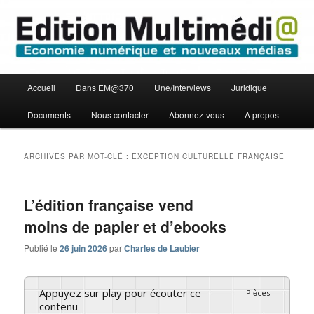
Aller
Aller
Economie numérique et Nouveaux médias
au
au
contenu
contenu
principal
secondaire
Edition Multimédi@
Menu
Accueil
Dans EM@370
Une/Interviews
Juridique
principal
Documents
Nous contacter
Abonnez-vous
A propos
ARCHIVES PAR MOT-CLÉ :
EXCEPTION CULTURELLE FRANÇAISE
L’édition française vend
moins de papier et d’ebooks
Publié le
26 juin 2026
par
Charles de Laubier
Appuyez sur play pour écouter ce
Pièces
:
-
contenu