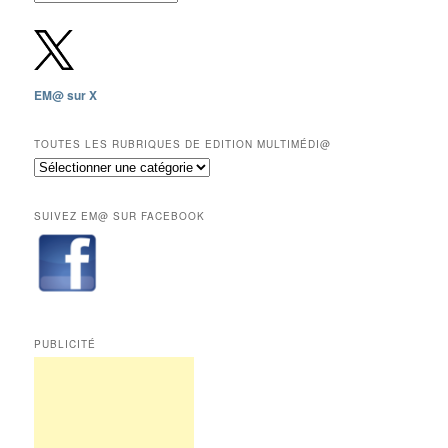
gratuites
depuis
2009,
sauf
les
EM@ sur X
12
derniers
mois
TOUTES LES RUBRIQUES DE EDITION MULTIMÉDI@
réservés
Toutes
aux
les
abonnés.
rubriques
SUIVEZ EM@ SUR FACEBOOK
de
Edition
Multimédi@
PUBLICITÉ