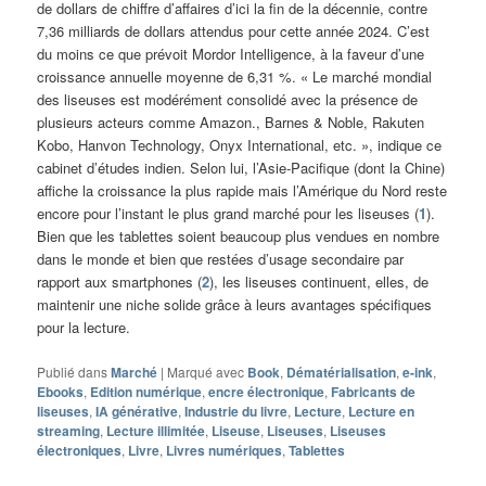
de dollars de chiffre d’affaires d’ici la fin de la décennie, contre
7,36 milliards de dollars attendus pour cette année 2024. C’est
du moins ce que prévoit Mordor Intelligence, à la faveur d’une
croissance annuelle moyenne de 6,31 %. « Le marché mondial
des liseuses est modérément consolidé avec la présence de
plusieurs acteurs comme Amazon., Barnes & Noble, Rakuten
Kobo, Hanvon Technology, Onyx International, etc. », indique ce
cabinet d’études indien. Selon lui, l’Asie-Pacifique (dont la Chine)
affiche la croissance la plus rapide mais l’Amérique du Nord reste
encore pour l’instant le plus grand marché pour les liseuses (
1
).
Bien que les tablettes soient beaucoup plus vendues en nombre
dans le monde et bien que restées d’usage secondaire par
rapport aux smartphones (
2
), les liseuses continuent, elles, de
maintenir une niche solide grâce à leurs avantages spécifiques
pour la lecture.
Publié dans
Marché
|
Marqué avec
Book
,
Dématérialisation
,
e-ink
,
Ebooks
,
Edition numérique
,
encre électronique
,
Fabricants de
liseuses
,
IA générative
,
Industrie du livre
,
Lecture
,
Lecture en
streaming
,
Lecture illimitée
,
Liseuse
,
Liseuses
,
Liseuses
électroniques
,
Livre
,
Livres numériques
,
Tablettes