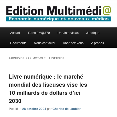
Aller
Aller
Economie numérique et Nouveaux médias
au
au
contenu
contenu
principal
secondaire
Edition Multimédi@
Menu
Accueil
Dans EM@370
Une/Interviews
Juridique
principal
Documents
Nous contacter
Abonnez-vous
A propos
ARCHIVES PAR MOT-CLÉ :
LISEUSES
Livre numérique : le marché
mondial des liseuses vise les
10 milliards de dollars d’ici
2030
Publié le
28 octobre 2024
par
Charles de Laubier