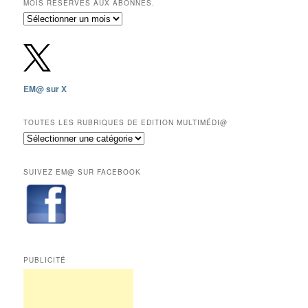
MOIS RÉSERVÉS AUX ABONNÉS.
Archives
gratuites
depuis
2009,
sauf
les
EM@ sur X
12
derniers
mois
TOUTES LES RUBRIQUES DE EDITION MULTIMÉDI@
réservés
Toutes
aux
les
abonnés.
rubriques
SUIVEZ EM@ SUR FACEBOOK
de
Edition
Multimédi@
PUBLICITÉ