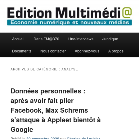
Aller
Aller
Economie numérique et Nouveaux médias
au
au
contenu
contenu
principal
secondaire
Edition Multimédi@
Menu
Accueil
Dans EM@370
Une/Interviews
Juridique
principal
Documents
Nous contacter
Abonnez-vous
A propos
ARCHIVES DE CATÉGORIE :
ANALYSE
Données personnelles :
après avoir fait plier
Facebook, Max Schrems
s’attaque à Appleet bientôt à
Google
Publié le
30 novembre 2020
par
Charles de Laubier