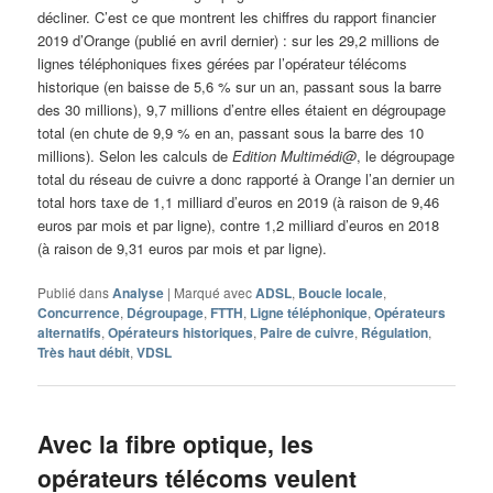
décliner. C’est ce que montrent les chiffres du rapport financier
2019 d’Orange (publié en avril dernier) : sur les 29,2 millions de
lignes téléphoniques fixes gérées par l’opérateur télécoms
historique (en baisse de 5,6 % sur un an, passant sous la barre
des 30 millions), 9,7 millions d’entre elles étaient en dégroupage
total (en chute de 9,9 % en an, passant sous la barre des 10
millions). Selon les calculs de
Edition Multimédi@
, le dégroupage
total du réseau de cuivre a donc rapporté à Orange l’an dernier un
total hors taxe de 1,1 milliard d’euros en 2019 (à raison de 9,46
euros par mois et par ligne), contre 1,2 milliard d’euros en 2018
(à raison de 9,31 euros par mois et par ligne).
Publié dans
Analyse
|
Marqué avec
ADSL
,
Boucle locale
,
Concurrence
,
Dégroupage
,
FTTH
,
Ligne téléphonique
,
Opérateurs
alternatifs
,
Opérateurs historiques
,
Paire de cuivre
,
Régulation
,
Très haut débit
,
VDSL
Avec la fibre optique, les
opérateurs télécoms veulent