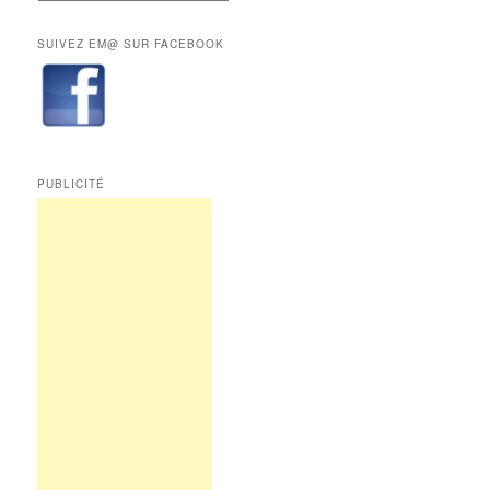
aux
les
abonnés.
rubriques
SUIVEZ EM@ SUR FACEBOOK
de
Edition
Multimédi@
PUBLICITÉ