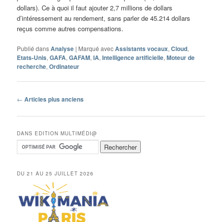
dollars). Ce à quoi il faut ajouter 2,7 millions de dollars
d’intéressement au rendement, sans parler de 45.214 dollars
reçus comme autres compensations.
Publié dans
Analyse
|
Marqué avec
Assistants vocaux
,
Cloud
,
Etats-Unis
,
GAFA
,
GAFAM
,
IA
,
Intelligence artificielle
,
Moteur de
recherche
,
Ordinateur
Navigation
←
Articles plus anciens
des
articles
DANS EDITION MULTIMÉDI@
DU 21 AU 25 JUILLET 2026