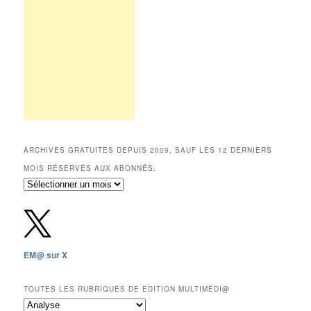
ARCHIVES GRATUITES DEPUIS 2009, SAUF LES 12 DERNIERS
MOIS RÉSERVÉS AUX ABONNÉS.
Archives
gratuites
depuis
2009,
sauf
les
EM@ sur X
12
derniers
mois
TOUTES LES RUBRIQUES DE EDITION MULTIMÉDI@
réservés
Toutes