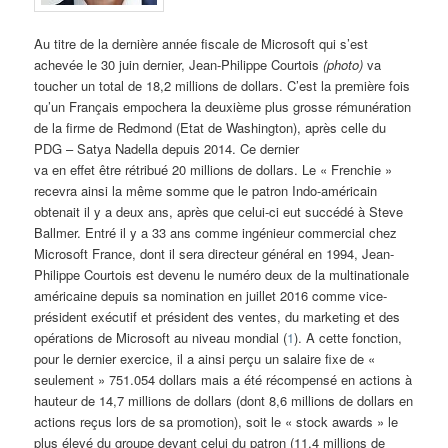
Au titre de la dernière année fiscale de Microsoft qui s’est
achevée le 30 juin dernier, Jean-Philippe Courtois
(photo)
va
toucher un total de 18,2 millions de dollars. C’est la première fois
qu’un Français empochera la deuxième plus grosse rémunération
de la firme de Redmond (Etat de Washington), après celle du
PDG – Satya Nadella depuis 2014. Ce dernier
va en effet être rétribué 20 millions de dollars. Le « Frenchie »
recevra ainsi la même somme que le patron Indo-américain
obtenait il y a deux ans, après que celui-ci eut succédé à Steve
Ballmer. Entré il y a 33 ans comme ingénieur commercial chez
Microsoft France, dont il sera directeur général en 1994, Jean-
Philippe Courtois est devenu le numéro deux de la multinationale
américaine depuis sa nomination en juillet 2016 comme vice-
président exécutif et président des ventes, du marketing et des
opérations de Microsoft au niveau mondial (
1
). A cette fonction,
pour le dernier exercice, il a ainsi perçu un salaire fixe de «
seulement » 751.054 dollars mais a été récompensé en actions à
hauteur de 14,7 millions de dollars (dont 8,6 millions de dollars en
actions reçus lors de sa promotion), soit le « stock awards » le
plus élevé du groupe devant celui du patron (11,4 millions de