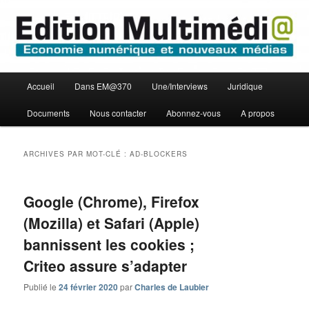
Aller
Aller
Economie numérique et Nouveaux médias
au
au
contenu
contenu
principal
secondaire
Edition Multimédi@
Menu
Accueil
Dans EM@370
Une/Interviews
Juridique
principal
Documents
Nous contacter
Abonnez-vous
A propos
ARCHIVES PAR MOT-CLÉ :
AD-BLOCKERS
Google (Chrome), Firefox
(Mozilla) et Safari (Apple)
bannissent les cookies ;
Criteo assure s’adapter
Publié le
24 février 2020
par
Charles de Laubier