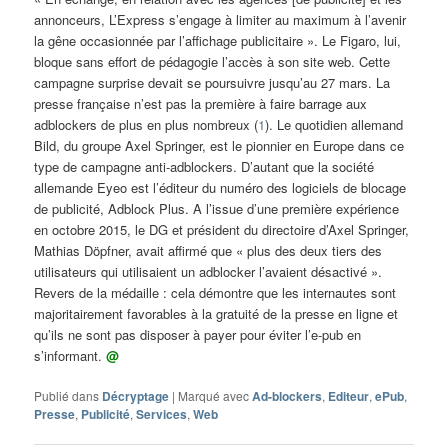
annonceurs, L’Express s’engage à limiter au maximum à l’avenir
la gêne occasionnée par l’affichage publicitaire ». Le Figaro, lui,
bloque sans effort de pédagogie l’accès à son site web. Cette
campagne surprise devait se poursuivre jusqu’au 27 mars. La
presse française n’est pas la première à faire barrage aux
adblockers de plus en plus nombreux (
1
). Le quotidien allemand
Bild, du groupe Axel Springer, est le pionnier en Europe dans ce
type de campagne anti-adblockers. D’autant que la société
allemande Eyeo est l’éditeur du numéro des logiciels de blocage
de publicité, Adblock Plus. A l’issue d’une première expérience
en octobre 2015, le DG et président du directoire d’Axel Springer,
Mathias Döpfner, avait affirmé que « plus des deux tiers des
utilisateurs qui utilisaient un adblocker l’avaient désactivé ».
Revers de la médaille : cela démontre que les internautes sont
majoritairement favorables à la gratuité de la presse en ligne et
qu’ils ne sont pas disposer à payer pour éviter l’e-pub en
s’informant.
@
Publié dans
Décryptage
|
Marqué avec
Ad-blockers
,
Editeur
,
ePub
,
Presse
,
Publicité
,
Services
,
Web