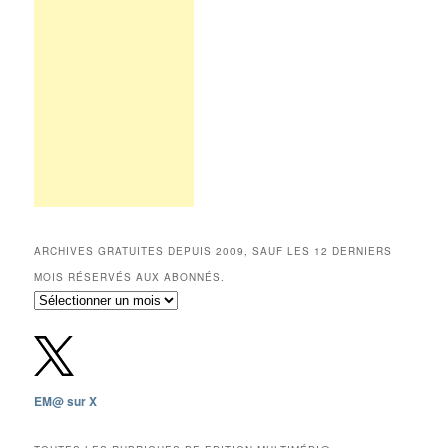
ARCHIVES GRATUITES DEPUIS 2009, SAUF LES 12 DERNIERS
MOIS RÉSERVÉS AUX ABONNÉS.
Archives
gratuites
depuis
2009,
sauf
les
EM@ sur X
12
derniers