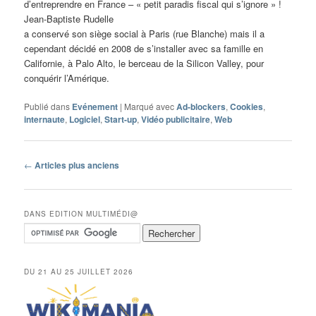
d’entreprendre en France – « petit paradis fiscal qui s’ignore » !
Jean-Baptiste Rudelle
a conservé son siège social à Paris (rue Blanche) mais il a
cependant décidé en 2008 de s’installer avec sa famille en
Californie, à Palo Alto, le berceau de la Silicon Valley, pour
conquérir l’Amérique.
Publié dans
Evénement
|
Marqué avec
Ad-blockers
,
Cookies
,
internaute
,
Logiciel
,
Start-up
,
Vidéo publicitaire
,
Web
Navigation
←
Articles plus anciens
des
articles
DANS EDITION MULTIMÉDI@
DU 21 AU 25 JUILLET 2026