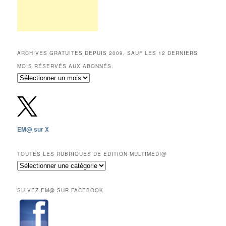
ARCHIVES GRATUITES DEPUIS 2009, SAUF LES 12 DERNIERS
MOIS RÉSERVÉS AUX ABONNÉS.
Archives
gratuites
depuis
2009,
sauf
les
EM@ sur X
12
derniers
mois
TOUTES LES RUBRIQUES DE EDITION MULTIMÉDI@
réservés
Toutes
aux
les
abonnés.
rubriques
SUIVEZ EM@ SUR FACEBOOK
de
Edition
Multimédi@