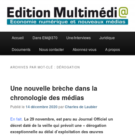
Aller
Aller
Economie numérique et Nouveaux médias
au
au
contenu
contenu
principal
secondaire
Edition Multimédi@
Menu
Accueil
Dans EM@370
Une/Interviews
Juridique
principal
Documents
Nous contacter
Abonnez-vous
A propos
ARCHIVES PAR MOT-CLÉ :
DÉROGATION
Une nouvelle brèche dans la
chronologie des médias
Publié le
14 décembre 2020
par
Charles de Laubier
En fait.
Le 29 novembre, est paru au Journal Officiel un
décret daté de la veille qui prévoit une « dérogation
exceptionnelle au délai d’exploitation des œuvres