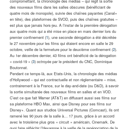
compromettant, la chronologie des médias – qui régit la sortie
des nouveaux films dans les salles obscures (bénéficiant de
quatre mois de monopole), suivie des chaînes payantes (Canal+
en tête), des plateformes de SVOD, puis des chaînes gratuites –
est plus que jamais hors-jeu. A l’instar de la première dérogation
aux quatre mois qui a été mise en place en mars dernier lors du
premier confinement (
1
), une seconde dérogation a été décrétée
le 27 novembre pour les films qui étaient encore en salle le 29
octobre, veille de la fermeture pour le deuxième confinement (
2
).
Au 1er décembre dernier, 43 films ont bénéficié de la dérogation
« covid-19 » (
3
) octroyée par le président du CNC, Dominique
Boutonnat.
Pendant ce temps-là, aux Etats-Unis, la chronologie des médias
d’Hollywood – qui est contractuelle et non règlementaire – mise,
contrairement à la France, sur le day-and-date (ou D&D), à savoir
la sortie simultanée des nouveaux films en salles et en VOD.
C’est ce que fait Warner (AT&T) en diffusant aussi ses films sur
sa plateforme HBO Max, ainsi que Disney pour ses films sur
Disney+. Quant aux studios Universal Pictures (Comcast), ils ont
ramené les 90 jours de la salle à… 17 jours, grâce à un accord
avec le troisième plus gros « circuit » américain, Cinemark. De
quoi faire réfléchir l’Hexagone à la veille de la renégociation de la