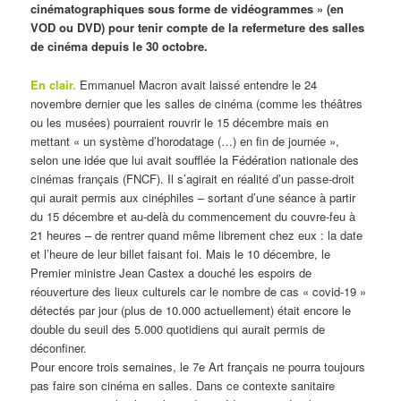
cinématographiques sous forme de vidéogrammes » (en
VOD ou DVD) pour tenir compte de la refermeture des salles
de cinéma depuis le 30 octobre.
En clair.
Emmanuel Macron avait laissé entendre le 24
novembre dernier que les salles de cinéma (comme les théâtres
ou les musées) pourraient rouvrir le 15 décembre mais en
mettant « un système d’horodatage (…) en fin de journée »,
selon une idée que lui avait soufflée la Fédération nationale des
cinémas français (FNCF). Il s’agirait en réalité d’un passe-droit
qui aurait permis aux cinéphiles – sortant d’une séance à partir
du 15 décembre et au-delà du commencement du couvre-feu à
21 heures – de rentrer quand même librement chez eux : la date
et l’heure de leur billet faisant foi. Mais le 10 décembre, le
Premier ministre Jean Castex a douché les espoirs de
réouverture des lieux culturels car le nombre de cas « covid-19 »
détectés par jour (plus de 10.000 actuellement) était encore le
double du seuil des 5.000 quotidiens qui aurait permis de
déconfiner.
Pour encore trois semaines, le 7e Art français ne pourra toujours
pas faire son cinéma en salles. Dans ce contexte sanitaire