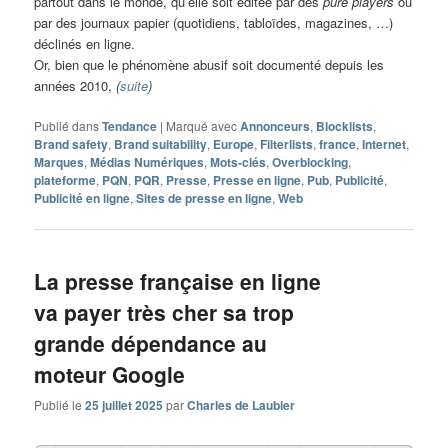
partout dans le monde, qu’elle soit éditée par des
pure players
ou
par des journaux papier (quotidiens, tabloïdes, magazines, …)
déclinés en ligne.
Or, bien que le phénomène abusif soit documenté depuis les
années 2010,
(
suite
)
Publié dans
Tendance
|
Marqué avec
Annonceurs
,
Blocklists
,
Brand safety
,
Brand suitability
,
Europe
,
Filterlists
,
france
,
Internet
,
Marques
,
Médias Numériques
,
Mots-clés
,
Overblocking
,
plateforme
,
PQN
,
PQR
,
Presse
,
Presse en ligne
,
Pub
,
Publicité
,
Publicité en ligne
,
Sites de presse en ligne
,
Web
La presse française en ligne
va payer très cher sa trop
grande dépendance au
moteur Google
Publié le
25 juillet 2025
par
Charles de Laubier