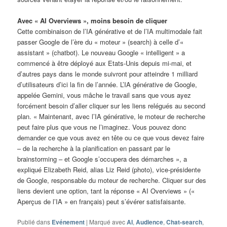
Avec « AI Overviews », moins besoin de cliquer
Cette combinaison de l’IA générative et de l’IA multimodale fait
passer Google de l’ère du « moteur » (search) à celle d’«
assistant » (chatbot). Le nouveau Google « intelligent » a
commencé à être déployé aux Etats-Unis depuis mi-mai, et
d’autres pays dans le monde suivront pour atteindre 1 milliard
d’utilisateurs d’ici la fin de l’année. L’IA générative de Google,
appelée Gemini, vous mâche le travail sans que vous ayez
forcément besoin d’aller cliquer sur les liens relégués au second
plan. « Maintenant, avec l’IA générative, le moteur de recherche
peut faire plus que vous ne l’imaginez. Vous pouvez donc
demander ce que vous avez en tête ou ce que vous devez faire
– de la recherche à la planification en passant par le
brainstorming – et Google s’occupera des démarches », a
expliqué Elizabeth Reid, alias Liz Reid (photo), vice-présidente
de Google, responsable du moteur de recherche. Cliquer sur des
liens devient une option, tant la réponse « AI Overviews » («
Aperçus de l’IA » en français) peut s’évérer satisfaisante.
Publié dans
Evénement
|
Marqué avec
AI
,
Audience
,
Chat-search
,