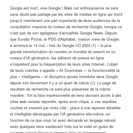
Google est mort, vive Google ! Mais cet enthousiasme ne sera
sans doute pas partagé par les sites de médias en ligne qui tirent
jusqu’à maintenant une part importante de leurs audiences de la
consultation massive du moteur de recherche Google, lorsque ce
n’est pas de son agrégateur d’actualités Google News. Depuis
que Sundar Pichai, le PDG d’Alphabet, maison mère de Google,
a annoncé le 14 mai – lors du Google I/O 2024 (
1
) – la plus
grande transformation du numéro un mondial du search en un
moteur d’IA générative, les éditeurs de presse en ligne
s’inquiètent pour la fréquentation de leurs sites Internet. L’objet
de leurs craintes s’appelle « AI Overviews », la fonctionnalité la
plus « intelligente » et disruptive jamais introduite dans Google
depuis son lancement il y a un quart de siècle (
2
). La page de
résultats de recherche ne sera plus présentée de la même
manière : fini la liste impersonnelle de liens donnant accès à des
sites web censés répondre, après avoir cliqué, à vos requêtes
courtes et souvent par mots-clés ; place à une réponse détaillée
et intelligible développée par l’IA générative elle-même, en
fonction de ce que vous lui avez demandé en langage naturel,
avec quelques liens seulement triés sur le volet en guise de
sources venant étayer la réponse et/ou le raisonnement.