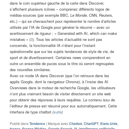
dans le coin supérieur gauche de la carte dans Discover,
s’affichent plusieurs icônes – comprenez différents logos de
médias-sources (par exemple BBC,
Le Monde
, CNN, Reuters,
etc.) – qui se chevauchent pour représenter le nombre d’articles
utilisés par l’IA de Google pour générer le résumé – avec un
avertissement de rigueur : « Generated with AI, which can make
mistakes » (
3
). Tous les articles d’actualité ne sont pas
concernés, la fonctionnalité IA n’étant pour l’instant
opérationnelle que sur les sujets tendances de style de vie, de
sport et de divertissement. Certaines news comprendront en
outre un ensemble de puces sous le titre où seront regroupées
des nouvelles similaires.
Avec ce mode IA dans Discover (que l’on retrouve dans les
applis Google, dont le navigateur Chrome), à l’instar des AI
Overviews dans le moteur de recherche Google, les utilisateurs
n’ont plus vraiment besoin de visiter directement un site web
pour obtenir des réponses à leurs requêtes. Le contenu issu de
l’éditeur de presse est résumé pour eux automatiquement. Cette
interface de type chatbot
(
suite
)
Publié dans
Tendance
|
Marqué avec
Chatbot
,
ChatGPT
,
Etats-Unis
,
france
,
France Médias
,
Google Search
,
IA
,
Intelligence artificielle
,