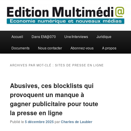
Aller
Aller
Economie numérique et Nouveaux médias
au
au
contenu
contenu
principal
secondaire
Edition Multimédi@
Menu
Accueil
Dans EM@370
Une/Interviews
Juridique
principal
Documents
Nous contacter
Abonnez-vous
A propos
ARCHIVES PAR MOT-CLÉ :
SITES DE PRESSE EN LIGNE
Abusives, ces blocklists qui
provoquent un manque à
gagner publicitaire pour toute
la presse en ligne
Publié le
5 décembre 2025
par
Charles de Laubier