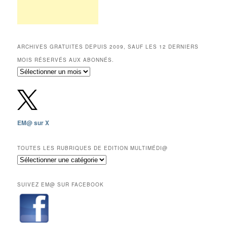
ARCHIVES GRATUITES DEPUIS 2009, SAUF LES 12 DERNIERS
MOIS RÉSERVÉS AUX ABONNÉS.
Archives
gratuites
depuis
2009,
sauf
les
EM@ sur X
12
derniers
mois
TOUTES LES RUBRIQUES DE EDITION MULTIMÉDI@
réservés
Toutes
aux
les
abonnés.
rubriques
SUIVEZ EM@ SUR FACEBOOK
de
Edition
Multimédi@