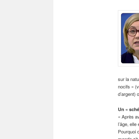
sur la nat
nocifs » (
d’argent) 
Un « sché
« Après av
l’âge, ell
Pourquoi c
monde ait 