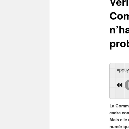
Véri
Com
n’h
pro
Appu
La Commis
cadre com
Mais elle 
numérique