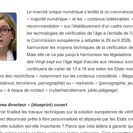
Le marché unique numérique s’arrête là où commencen
« majorité numérique » et les « contenus indésirables »
recommandation « sur l’établissement d’un cadre co
les technologies de vérification de l’âge à l’échelle de l
la Commission européenne a adoptée le 29 avril 2026, 
harmoniser les moyens techniques de la vérification de
Mais elle ne va pas jusqu’à harmoniser les législations
des Vingt-sept sur l’âge légal d’accès aux réseaux soc
continuera de varier de 13 à 18 ans selon les Etats me
ure des restrictions – notamment sur les contenus considérés « illéga
violence, terrorisme, pornographie) ou « restreints » (pornographie, je
ou « à risque de contact » (cyberharcèlement, pédo-piégeage).
ma directeur » (blueprint) ouvert
oir finalisé les travaux techniques sur la solution européenne de vérif
e est désormais prête à être personnalisée et déployée par les Etats 
ette solution est-elle importante ? Parce que cela aidera à garantir que
le même accès en ligne, selon les règles nationales. Cela permettra