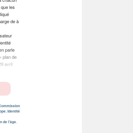
t que les
liqué
harge de à
isateur
entité
en parle
« plan de
9 avril
Commission
ope
,
Identité
on de l’âge
.