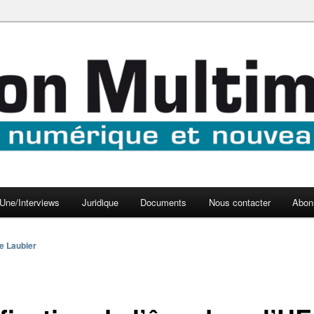
aux médias
médi@
Une/Interviews
Juridique
Documents
Nous contacter
Abon
e Laubier