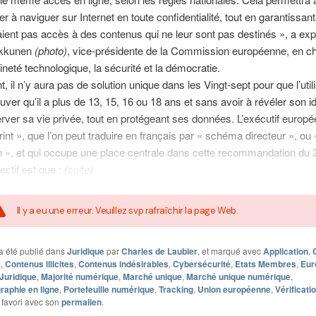
er à naviguer sur Internet en toute confidentialité, tout en garantissan
aient pas accès à des contenus qui ne leur sont pas destinés », a exp
rkkunen
(photo)
, vice-présidente de la Commission européenne, en c
ineté technologique, la sécurité et la démocratie.
, il n’y aura pas de solution unique dans les Vingt-sept pour que l’util
uver qu’il a plus de 13, 15, 16 ou 18 ans et sans avoir à révéler son id
rver sa vie privée, tout en protégeant ses données. L’exécutif europé
rint », que l’on peut traduire en français par « schéma directeur », ou 
 », et qui occupe une place centrale dans cette recommandation du 2
ectif est que :
(
suite
)
Il y a eu une erreur. Veuillez svp rafraîchir la page Web.
a été publié dans
Juridique
par
Charles de Laubier
, et marqué avec
Application
,
e
,
Contenus illicites
,
Contenus indésirables
,
Cybersécurité
,
Etats Membres
,
Eur
Juridique
,
Majorité numérique
,
Marché unique
,
Marché unique numérique
,
aphie en ligne
,
Portefeuille numérique
,
Tracking
,
Union européenne
,
Vérificati
 favori avec son
permalien
.