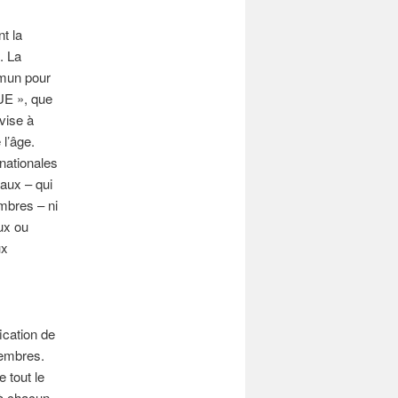
t la
. La
mmun pour
’UE », que
vise à
 l’âge.
 nationales
iaux – qui
mbres – ni
ux ou
ux
ication de
membres.
 tout le
 à chacun