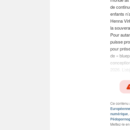
de continu
enfants n’
Henna Vi
la souvera
Pour autant
puisse pro
pour prése
de « bluep
conception
2026. L’obj
Ce contenu 
Européenn
numérique
,
Pédopornogr
Mettez-le en