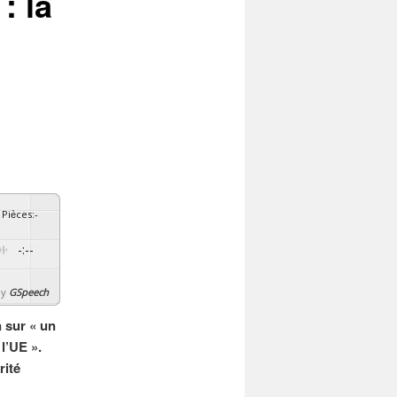
: la
Pièces
:
-
-:--
By
GSpeech
 sur « un
l’UE ».
rité