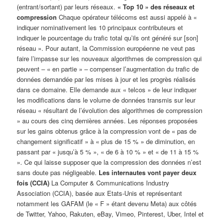
(entrant/sortant) par leurs réseaux.
« Top 10 » des réseaux et
compression
Chaque opérateur télécoms est aussi appelé à «
indiquer nominativement les 10 principaux contributeurs et
indiquer le pourcentage du trafic total qu’ils ont généré sur [son]
réseau ». Pour autant, la Commission européenne ne veut pas
faire l’impasse sur les nouveaux algorithmes de compression qui
peuvent – « en partie » – compenser l’augmentation du trafic de
données demandée par les mises à jour et les progrès réalisés
dans ce domaine. Elle demande aux « telcos » de leur indiquer
les modifications dans le volume de données transmis sur leur
réseau « résultant de l’évolution des algorithmes de compression
» au cours des cinq dernières années. Les réponses proposées
sur les gains obtenus grâce à la compression vont de « pas de
changement significatif » à « plus de 15 % » de diminution, en
passant par « jusqu’à 5 % », « de 6 à 10 % » et « de 11 à 15 %
». Ce qui laisse supposer que la compression des données n’est
sans doute pas négligeable.
Les internautes vont payer deux
fois (CCIA)
La Computer & Communications Industry
Association (CCIA), basée aux Etats-Unis et représentant
notamment les GAFAM (le « F » étant devenu Meta) aux côtés
de Twitter, Yahoo, Rakuten, eBay, Vimeo, Pinterest, Uber, Intel et