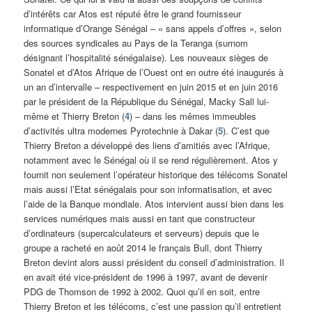
d’intérêts car Atos est réputé être le grand fournisseur
informatique d’Orange Sénégal – « sans appels d’offres », selon
des sources syndicales au Pays de la Teranga (surnom
désignant l’hospitalité sénégalaise). Les nouveaux sièges de
Sonatel et d’Atos Afrique de l’Ouest ont en outre été inaugurés à
un an d’intervalle – respectivement en juin 2015 et en juin 2016
par le président de la République du Sénégal, Macky Sall lui-
même et Thierry Breton (
4
) – dans les mêmes immeubles
d’activités ultra modernes Pyrotechnie à Dakar (
5
). C’est que
Thierry Breton a développé des liens d’amitiés avec l’Afrique,
notamment avec le Sénégal où il se rend régulièrement. Atos y
fournit non seulement l’opérateur historique des télécoms Sonatel
mais aussi l’Etat sénégalais pour son informatisation, et avec
l’aide de la Banque mondiale. Atos intervient aussi bien dans les
services numériques mais aussi en tant que constructeur
d’ordinateurs (supercalculateurs et serveurs) depuis que le
groupe a racheté en août 2014 le français Bull, dont Thierry
Breton devint alors aussi président du conseil d’administration. Il
en avait été vice-président de 1996 à 1997, avant de devenir
PDG de Thomson de 1992 à 2002. Quoi qu’il en soit, entre
Thierry Breton et les télécoms, c’est une passion qu’il entretient