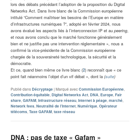
lors des débats précédant l’adoption de la proposition du Digital
Networks Act. Dans livre blanc de la Commission européenne
intitulé “Comment maîtriser les besoins de l’Europe en matière
d’infrastructures numériques ?”, adopté en février 2024, nous
avons évalué les aspects liés à l’interconnexion IP et au
peering
,
et nous avons conclu que le marché fonctionne généralement
bien et ne justifie pas une intervention réglementaire », nous a
confirmé la vice-présidente de la Commission européenne
chargée de la souveraineté technologique, la sécurité et la
démocratie.
Et ce, quand bien même ce livre blanc (
2
) reconnaît que « ce
point fait néanmoins l’objet d’un vif débat », dont la
(
suite
)
Publié dans
Décryptage
|
Marqué avec
Commission Européenne
,
Contribution équitable
,
Digital Networks Act
,
DNA
,
Europe
,
Fair
share
,
GAFAM
,
Infrastructure réseau
,
Internet à péage
,
marché
,
Network fees
,
Neutralité de l’Internet
,
Numérique
,
Opérateur
télécoms
,
Taxe GAFAM
,
taxe réseau
DNA : pas de taxe « Gafam »