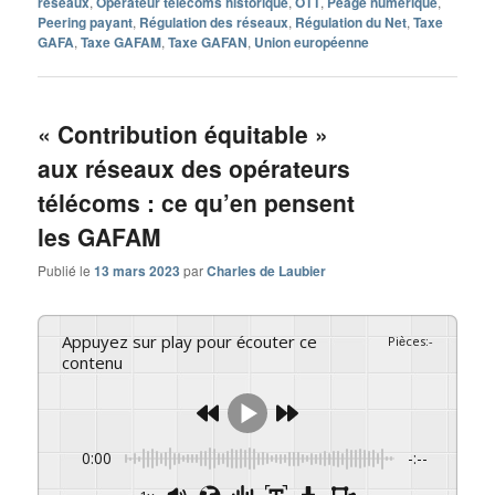
réseaux
,
Opérateur télécoms historique
,
OTT
,
Péage numérique
,
Peering payant
,
Régulation des réseaux
,
Régulation du Net
,
Taxe
GAFA
,
Taxe GAFAM
,
Taxe GAFAN
,
Union européenne
« Contribution équitable »
aux réseaux des opérateurs
télécoms : ce qu’en pensent
les GAFAM
Publié le
13 mars 2023
par
Charles de Laubier
Appuyez sur play pour écouter ce
Pièces
:
-
contenu
0:00
-:--