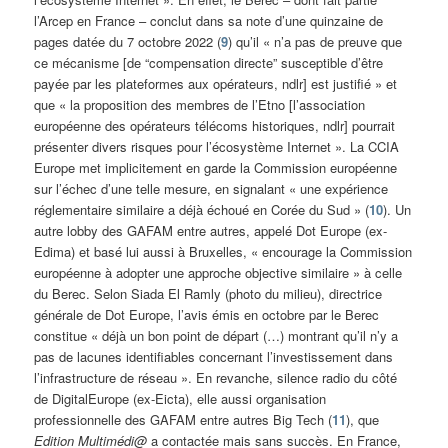
l’Arcep en France – conclut dans sa note d’une quinzaine de
pages datée du 7 octobre 2022 (
9
) qu’il « n’a pas de preuve que
ce mécanisme [de “compensation directe” susceptible d’être
payée par les plateformes aux opérateurs, ndlr] est justifié » et
que « la proposition des membres de l’Etno [l’association
européenne des opérateurs télécoms historiques, ndlr] pourrait
présenter divers risques pour l’écosystème Internet ». La CCIA
Europe met implicitement en garde la Commission européenne
sur l’échec d’une telle mesure, en signalant « une expérience
réglementaire similaire a déjà échoué en Corée du Sud » (
10
). Un
autre lobby des GAFAM entre autres, appelé Dot Europe (ex-
Edima) et basé lui aussi à Bruxelles, « encourage la Commission
européenne à adopter une approche objective similaire » à celle
du Berec. Selon Siada El Ramly (photo du milieu), directrice
générale de Dot Europe, l’avis émis en octobre par le Berec
constitue « déjà un bon point de départ (…) montrant qu’il n’y a
pas de lacunes identifiables concernant l’investissement dans
l’infrastructure de réseau ». En revanche, silence radio du côté
de DigitalEurope (ex-Eicta), elle aussi organisation
professionnelle des GAFAM entre autres Big Tech (
11
), que
Edition Multimédi@
a contactée mais sans succès. En France,