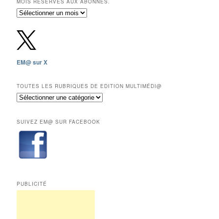
MOIS RÉSERVÉS AUX ABONNÉS.
Archives
gratuites
depuis
2009,
sauf
les
EM@ sur X
12
derniers
mois
TOUTES LES RUBRIQUES DE EDITION MULTIMÉDI@
réservés
Toutes
aux
les
abonnés.
rubriques
SUIVEZ EM@ SUR FACEBOOK
de
Edition
Multimédi@
PUBLICITÉ