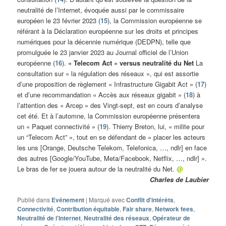
neutralité de l’Internet, évoquée aussi par le commissaire
européen le 23 février 2023 (
15
), la Commission européenne se
référant à la Déclaration européenne sur les droits et principes
numériques pour la décennie numérique (DEDPN), telle que
promulguée le 23 janvier 2023 au Journal officiel de l’Union
européenne (
16
).
« Telecom Act » versus neutralité du Net
La
consultation sur « la régulation des réseaux », qui est assortie
d’une proposition de règlement « Infrastructure Gigabit Act » (
17
)
et d’une recommandation « Accès aux réseaux gigabit » (
18
) à
l’attention des « Arcep » des Vingt-sept, est en cours d’analyse
cet été. Et à l’automne, la Commission européenne présentera
un « Paquet connectivité » (
19
). Thierry Breton, lui, « milite pour
un “Telecom Act” », tout en se défendant de « placer les acteurs
les uns [Orange, Deutsche Telekom, Telefonica, …, ndlr] en face
des autres [Google/YouTube, Meta/Facebook, Netflix, …, ndlr] ».
Le bras de fer se jouera autour de la neutralité du Net.
@
Charles de Laubier
Publié dans
Evénement
|
Marqué avec
Conflit d'intérêts
,
Connectivité
,
Contribution équitable
,
Fair share
,
Network fees
,
Neutralité de l’Internet
,
Neutralité des réseaux
,
Opérateur de