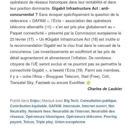
opérateurs de réseaux historiques dans leur rentabilité et dans
leur position dominante.
Gigabit Infrastructure Act : anti-
concurrentiel ?
Sans évoquer spécifiquement la question de la
redevance « GAFAM », l’Ecta – association des opérateurs
télécoms alternatifs (
16
) – s’en est pris plus globalement au «
Paquet connectivité » présenté par la Commission européenne le
23 février (
17
). « Un #Gigabit Infrastructure Act (
18
) est inutile si
la recommandation Gigabit est le clou final dans le cercueil de la
concurrence. Les investissements en souffriront et les prix de
détail augmenteront et alimenteront l’inflation. De nombreux
citoyens de l’UE seront exclus et ne pourront pas se permettre la
connectivité Gigabit », a tweeté l’Ecta (
19
). Parmi ses membres,
il y a – outre l’Atoa – Bouygues Telecom, Iliad (Free), Colt,
Transatel Sky, Fastweb ou encore Eurofiber.
@
Charles de Laubier
Publié dans
Enjeu
|
Marqué avec
Big Tech
,
Consultation publique
,
Contribution équitable
,
GAFAM
,
internaute
,
Internet ouvert
,
Net
Neutrality
,
Network fees
,
Neutralité de l’Internet
,
Neutralité des
réseaux
,
Opérateurs historiques
,
Opérateurs télécoms
,
Peering
payant
,
Telcos
,
Triple play
,
Union européenne