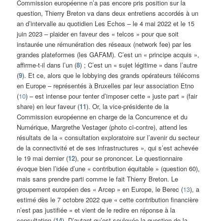
Commission européenne n’a pas encore pris position sur la
question, Thierry Breton va dans deux entretiens accordés à un
an d’intervalle au quotidien Les Echos – le 4 mai 2022 et le 15
juin 2023 – plaider en faveur des « telcos » pour que soit
instaurée une rémunération des réseaux (network fee) par les
grandes plateformes (les GAFAM). C’est un « principe acquis »,
affirme-t-il dans l’un (
8
) ; C’est un « sujet légitime » dans l’autre
(
9
). Et ce, alors que le lobbying des grands opérateurs télécoms
en Europe – représentés à Bruxelles par leur association Etno
(
10
) – est intense pour tenter d’imposer cette « juste part » (fair
share) en leur faveur (
11
). Or, la vice-présidente de la
Commission européenne en charge de la Concurrence et du
Numérique, Margrethe Vestager (photo ci-contre), attend les
résultats de la « consultation exploratoire sur l’avenir du secteur
de la connectivité et de ses infrastructures », qui s’est achevée
le 19 mai dernier (
12
), pour se prononcer. Le questionnaire
évoque bien l’idée d’une « contribution équitable » (question 60),
mais sans prendre parti comme le fait Thierry Breton. Le
groupement européen des « Arcep » en Europe, le Berec (
13
), a
estimé dès le 7 octobre 2022 que « cette contribution financière
n’est pas justifiée » et vient de le redire en réponse à la
consultation (
14
). D’autant qu’est soulevée la question de la