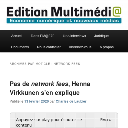
Aller
Aller
Economie numérique et Nouveaux médias
au
au
contenu
contenu
principal
secondaire
Edition Multimédi@
Menu
Accueil
Dans EM@370
Une/Interviews
Juridique
principal
Documents
Nous contacter
Abonnez-vous
A propos
ARCHIVES PAR MOT-CLÉ :
NETWORK FEES
Pas de
network fees
, Henna
Virkkunen s’en explique
Publié le
13 février 2026
par
Charles de Laubier
Appuyez sur play pour écouter ce
Pièces
:
-
contenu