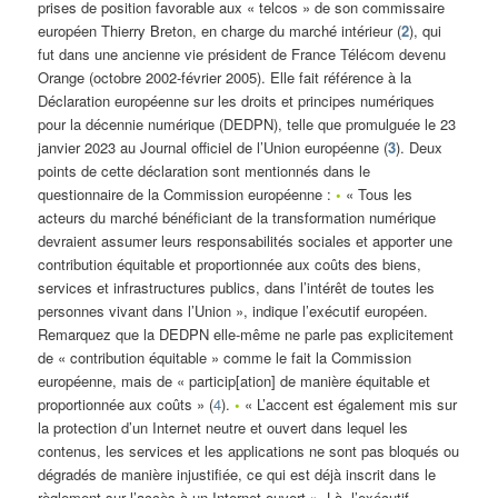
prises de position favorable aux « telcos » de son commissaire
européen Thierry Breton, en charge du marché intérieur (
2
), qui
fut dans une ancienne vie président de France Télécom devenu
Orange (octobre 2002-février 2005). Elle fait référence à la
Déclaration européenne sur les droits et principes numériques
pour la décennie numérique (DEDPN), telle que promulguée le 23
janvier 2023 au Journal officiel de l’Union européenne (
3
). Deux
points de cette déclaration sont mentionnés dans le
questionnaire de la Commission européenne :
•
« Tous les
acteurs du marché bénéficiant de la transformation numérique
devraient assumer leurs responsabilités sociales et apporter une
contribution équitable et proportionnée aux coûts des biens,
services et infrastructures publics, dans l’intérêt de toutes les
personnes vivant dans l’Union », indique l’exécutif européen.
Remarquez que la DEDPN elle-même ne parle pas explicitement
de « contribution équitable » comme le fait la Commission
européenne, mais de « particip[ation] de manière équitable et
proportionnée aux coûts » (
4
).
•
« L’accent est également mis sur
la protection d’un Internet neutre et ouvert dans lequel les
contenus, les services et les applications ne sont pas bloqués ou
dégradés de manière injustifiée, ce qui est déjà inscrit dans le
règlement sur l’accès à un Internet ouvert ». Là, l’exécutif