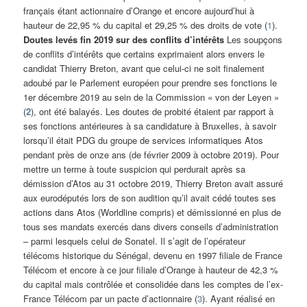
français étant actionnaire d’Orange et encore aujourd’hui à
hauteur de 22,95 % du capital et 29,25 % des droits de vote (
1
).
Doutes levés fin 2019 sur des conflits d’intérêts
Les soupçons
de conflits d’intérêts que certains exprimaient alors envers le
candidat Thierry Breton, avant que celui-ci ne soit finalement
adoubé par le Parlement européen pour prendre ses fonctions le
1er décembre 2019 au sein de la Commission « von der Leyen »
(
2
), ont été balayés. Les doutes de probité étaient par rapport à
ses fonctions antérieures à sa candidature à Bruxelles, à savoir
lorsqu’il était PDG du groupe de services informatiques Atos
pendant près de onze ans (de février 2009 à octobre 2019). Pour
mettre un terme à toute suspicion qui perdurait après sa
démission d’Atos au 31 octobre 2019, Thierry Breton avait assuré
aux eurodéputés lors de son audition qu’il avait cédé toutes ses
actions dans Atos (Worldline compris) et démissionné en plus de
tous ses mandats exercés dans divers conseils d’administration
– parmi lesquels celui de Sonatel. Il s’agit de l’opérateur
télécoms historique du Sénégal, devenu en 1997 filiale de France
Télécom et encore à ce jour filiale d’Orange à hauteur de 42,3 %
du capital mais contrôlée et consolidée dans les comptes de l’ex-
France Télécom par un pacte d’actionnaire (
3
). Ayant réalisé en