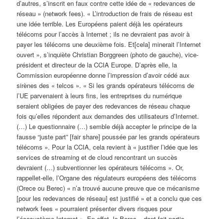
d’autres, s’inscrit en faux contre cette idée de « redevances de
réseau » (network fees). « L’introduction de frais de réseau est
une idée terrible. Les Européens paient déjà les opérateurs
télécoms pour l’accès à Internet ; ils ne devraient pas avoir à
payer les télécoms une deuxième fois. Et[cela] minerait l’Internet
ouvert », s’inquiète Christian Borggreen (photo de gauche), vice-
président et directeur de la CCIA Europe. D’après elle, la
Commission européenne donne l’impression d’avoir cédé aux
sirènes des « telcos ». « Si les grands opérateurs télécoms de
l’UE parvenaient à leurs fins, les entreprises du numérique
seraient obligées de payer des redevances de réseau chaque
fois qu’elles répondent aux demandes des utilisateurs d’Internet.
(…) Le questionnaire (…) semble déjà accepter le principe de la
fausse “juste part” [fair share] poussée par les grands opérateurs
télécoms ». Pour la CCIA, cela revient à « justifier l’idée que les
services de streaming et de cloud rencontrant un succès
devraient (…) subventionner les opérateurs télécoms ». Or,
rappellet-elle, l’Organe des régulateurs européens des télécoms
(Orece ou Berec) « n’a trouvé aucune preuve que ce mécanisme
[pour les redevances de réseau] est justifié » et a conclu que ces
network fees « pourraient présenter divers risques pour
l’écosystème Internet ». En effet, le Berec – dont fait partie