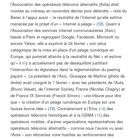
l’Association des opérateurs télécoms alternatifs (Aota) était
montée au créneau en novembre dernier pour défendre – note du
Berec à l’appui aussi – la neutralité de l’Internet qu’elle estime
menacée par le projet d’un « Internet à péage » (
12
). Quant à
l’Association des services Internet communautaires (Asic),
basée à Paris et regroupant Google, Facebook, Microsoft ou
encore Yahoo, elle a exprimé le 24 février « son refus
catégorique de la mise en place d’un péage numérique en
Europe, qui porterait atteinte à la neutralité du Net » et estime
qu’« il n’y a actuellement pas de déséquilibre justifiant
l’intervention du législateur dans la réglementation du peering
payant ». Le président de l’Asic, Giuseppe de Martino (photo de
droite) avait cosigné le 7 février – avec les présidents de l’Aota
(Bruno Veluet), de l’Internet Society France (Nicolas Chagny) et
de France IX Services (Franck Simon) – une tribune pour dire
que « la création d’un péage numérique en Europe est une
fausse bonne idée » (
13
). Contrairement à l’Etno (
14
) des
opérateurs télécoms historiques et à la GSMA (
15
) des
opérateurs mobiles, d’autres organisations représentatives des
opérateurs télécoms alternatifs – comme nous l’avons vu avec
l’Aota – son réticentes voire hostiles au renforcement des