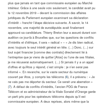
plus que jamais en tant que commissaire européen au Marché
intérieur. Grâce à une seule voix seulement, le candidat avait pu
le 12 novembre 2019 – devant la commission des affaires
juridiques du Parlement européen examinant sa déclaration
d’intérêt – franchir l’étape décisive suivante. A savoir, le 14
novembre, une majorité de eurodéputés avait finalement
approuvé sa candidature. Thierry Breton leur a assuré durant son
audition ce jour-là à Bruxelles que, sur les questions de conflits
d’intérêts et d’éthique, il sera « radical » – « Je dis bien radical,
avec toujours le seul intérêt général en tête. (…) Donc, (…) sur
tout sujet financier [comme des contrats] directement lié à
l’entreprise que je viens de quitter [Atos] ou l’une de ses filiales,
je me récuserai automatiquement. (…) Si jamais il y a un appel
d’offres et qu’Atos y répond, c’est simple : je n’en serai pas
informé ». En revanche, sur le vaste secteur du numérique
couvert par Atos, y compris les télécoms (
6
), il a prévenu : « Je
ne vais pas me déporter du secteur. Ce serait une aberration »
(
7
). A défaut de conflits d’intérêts, l’ancien PDG de France
Télécom et ex-administrateur de la filiale Sonatel d’Orange garde
un parti pris pour les opérateurs télécoms depuis qu’il est
commissaire européen. A deux reprises, alors même que la