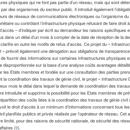
tures physiques qui ne font pas partie d’un réseau, mais qui sont dét
 par des organismes du secteur public. Il introduit également l’obligat
eurs de réseaux de communications électroniques ou l’organisme du
riétaire ou contrôlant l’infrastructure physique refusant de faire droit 
accès – d’indiquer par écrit au demandeur les raisons spécifiques et
fus dans un délai d’un mois à compter de la date de réception de la 
 clarifie en outre les motifs de refus d’accès. Ce projet du « Infrastruc
t » prévoit également une dérogation aux obligations de transparence
on de fournir des informations sur certaines infrastructures physiques 
ée disproportionnée sur la base d’une analyse coûts avantages détaill
ar les Etats membres et fondée sur une consultation des parties pren
 la coordination des travaux de génie civil, le projet « Infrastructure 
deux mois le délai dans lequel la demande de coordination des travau
 être introduite et supprime la possibilité pour les Etats membres de pr
épartition des coûts liées à la coordination des travaux de génie civil 
révoit le droit d’accès à un minimum d’informations concernant tous le
ivil planifiés publics et privés réalisés par l’opérateur de réseau. Cet
tre limité, pour des raisons de sécurité nationale, de sécurité des rés
ffaires (
9
).