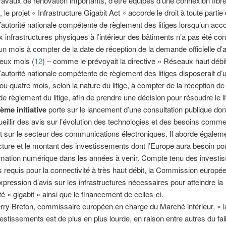
 travaux de rénovation importants, d’être équipés d’une connexion fibr
n, le projet « Infrastructure Gigabit Act » accorde le droit à toute partie 
e l’autorité nationale compétente de règlement des litiges lorsqu’un acc
x infrastructures physiques à l’intérieur des bâtiments n’a pas été co
’un mois à compter de la date de réception de la demande officielle d’
eux mois (
12
) – comme le prévoyait la directive « Réseaux haut débi
l’autorité nationale compétente de règlement des litiges disposerait d’u
ou quatre mois, selon la nature du litige, à compter de la réception de 
 règlement du litige, afin de prendre une décision pour résoudre le li
ème initiative
porte sur le lancement d’une consultation publique dont 
ueillir des avis sur l’évolution des technologies et des besoins comme
 sur le secteur des communications électroniques. Il aborde égaleme
ucture et le montant des investissements dont l’Europe aura besoin p
rmation numérique dans les années à venir. Compte tenu des invest
s requis pour la connectivité à très haut débit, la Commission europé
’expression d’avis sur les infrastructures nécessaires pour atteindre la
té « gigabit » ainsi que le financement de celles-ci.
rry Breton, commissaire européen en charge du Marché intérieur, « 
estissements est de plus en plus lourde, en raison entre autres du fai