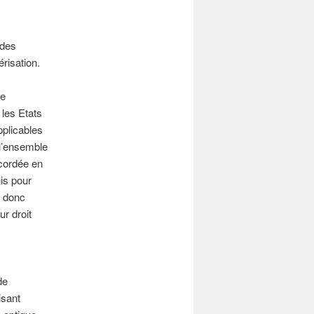
 des
risation.
le
 les Etats
pplicables
 l’ensemble
ccordée en
is pour
t donc
ur droit
de
isant