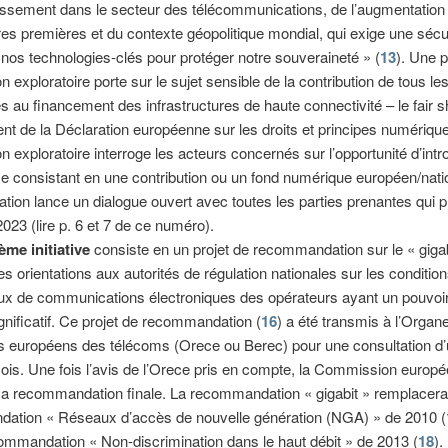
issement dans le secteur des télécommunications, de l’augmentation
es premières et du contexte géopolitique mondial, qui exige une sécu
nos technologies-clés pour protéger notre souveraineté » (
13
). Une p
on exploratoire porte sur le sujet sensible de la contribution de tous le
 au financement des infrastructures de haute connectivité – le fair s
nt de la Déclaration européenne sur les droits et principes numérique
on exploratoire interroge les acteurs concernés sur l’opportunité d’intr
consistant en une contribution ou un fond numérique européen/natio
ation lance un dialogue ouvert avec toutes les parties prenantes qui p
2023 (lire p. 6 et 7 de ce numéro).
ème initiative
consiste en un projet de recommandation sur le « gigab
des orientations aux autorités de régulation nationales sur les conditio
ux de communications électroniques des opérateurs ayant un pouvoi
nificatif. Ce projet de recommandation (
16
) a été transmis à l’Organ
s européens des télécoms (Orece ou Berec) pour une consultation d
is. Une fois l’avis de l’Orece pris en compte, la Commission europ
a recommandation finale. La recommandation « gigabit » remplacera
ation « Réseaux d’accès de nouvelle génération (NGA) » de 2010 (
ommandation « Non-discrimination dans le haut débit » de 2013 (
18
).