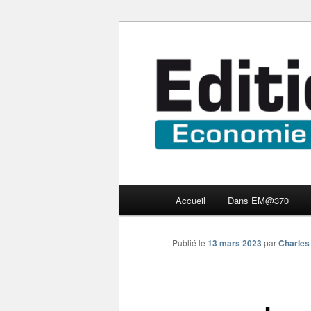
Aller
Economie numérique et Nouve
au
contenu
Edition Multi
principal
Menu
Accueil
Dans EM@370
principal
Publié le
13 mars 2023
par
Charles