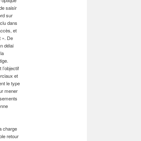
e optique
de saisir
ord sur
nclu dans
accès, et
t ». De
n délai
la
tige.
l’objectif
rciaux et
nt le type
our mener
issements
enne
la charge
ble retour