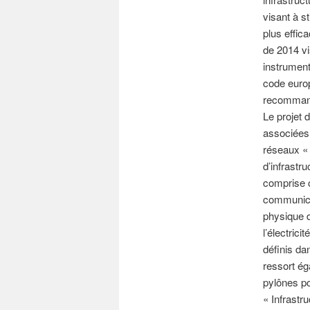
visant à s
plus effic
de 2014 vi
instrument
code euro
recommand
Le projet 
associées 
réseaux « 
d’infrastru
comprise c
communicat
physique d
l’électric
définis da
ressort ég
pylônes po
« Infrastr