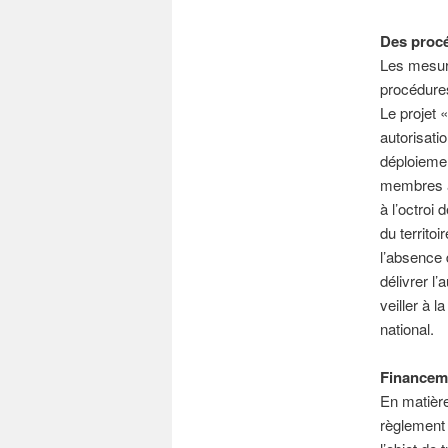
Des procé
Les mesure
procédures
Le projet 
autorisati
déploiemen
membres à 
à l’octroi
du territoir
l’absence 
délivrer l
veiller à l
national.
Financeme
En matière
règlement 