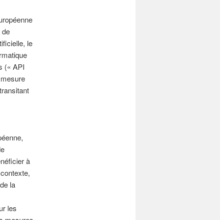
européenne
 de
icielle, le
ormatique
s (« API
en mesure
ransitant
péenne,
de
néficier à
 contexte,
 de la
ur les
es mesures