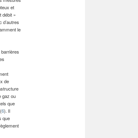
ûteux et
 débit »
c d’autres
otamment le
 barrières
les
ement
ux de
astructure
e gaz ou
tels que
(
6
). Il
s que
 règlement