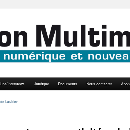
aux médias
médi@
Une/Interviews
Juridique
Documents
Nous contacter
Abon
 de Laubier