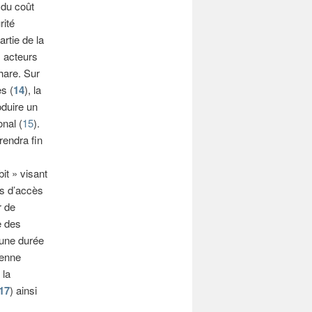
 du coût
rité
artie de la
s acteurs
hare. Sur
s (
14
), la
oduire un
nal (
15
).
rendra fin
it » visant
ns d’accès
r de
e des
’une durée
éenne
 la
17
) ainsi