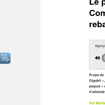
Le p
Com
reb
Appu
Projet de
Gigabit »
paquet « 
d’atteind
Par Marta