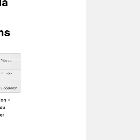
la
ms
Pièces
:
-
-:--
By
GSpeech
ion «
 du
er