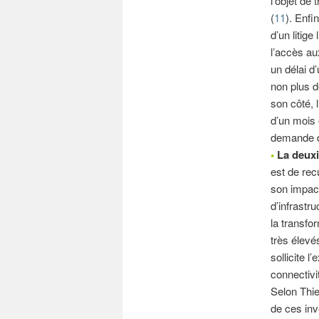
l’objet de
(
11
). Enfi
d’un litig
l’accès au
un délai d
non plus d
son côté, 
d’un mois 
demande de
•
La deuxi
est de rec
son impact
d’infrastr
la transfo
très élevé
sollicite l
connectivi
Selon Thie
de ces inv