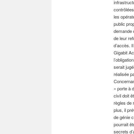
infrastruc
contrôlées
les opérat
public prop
demande d’
de leur re
d’accès. Il
Gigabit Ac
l’obligati
serait jug
réalisée p
Concernant
» porte à 
civil doit
règles de r
plus, il p
de génie c
pourrait ê
secrets d’a