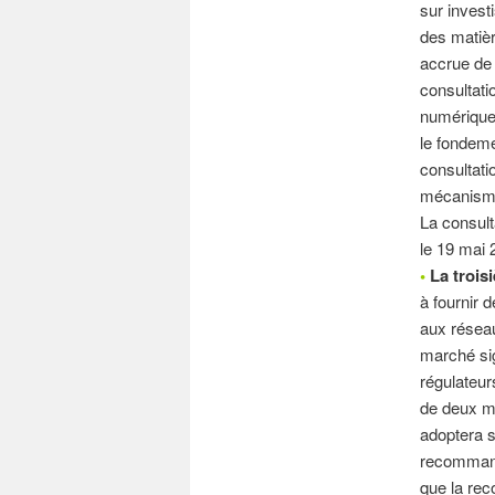
sur invest
des matièr
accrue de 
consultati
numériques
le fondeme
consultati
mécanisme 
La consult
le 19 mai 
•
La troisi
à fournir 
aux résea
marché sig
régulateur
de deux mo
adoptera s
recommand
que la rec