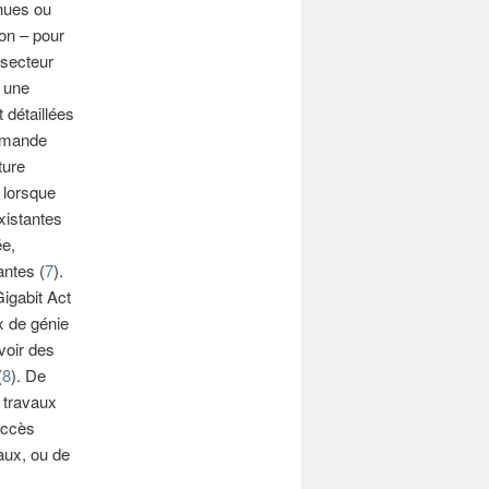
enues ou
ion – pour
 secteur
à une
 détaillées
demande
ture
 lorsque
existantes
ée,
antes (
7
).
Gigabit Act
x de génie
évoir des
(
8
). De
s travaux
 accès
eaux, ou de