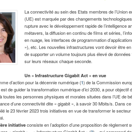
La connectivité au sein des Etats membres de l’Union 
(UE) est marquée par des changements technologiques
rupture avec le développement rapide de l’intelligence artif
métavers, la diffusion en continu de films et séries, l’inf
en nuage, les interfaces de programmation d’application
»), etc. Les nouvelles infrastructures vont devoir être 
de supporter un volume toujours plus élevé de données t
sur leurs réseaux chaque seconde.
Un « Infrastructure Gigabit Act » en vue
mme d’action pour la décennie numérique (
1
) de la Commission euro
t est de guider la transformation numérique d’ici 2030, a pour objectif 
à toutes les personnes physiques et morales situées dans l’UE de bé
ance d’une connectivité dite « gigabit », à savoir 30 Mbits/s. Dans ce
ilé le 23 février 2023 trois initiatives en vue de transformer le secteur
té.
ère initiative
consiste en l’adoption d’une proposition de règlement s
ures « gigabit » – « Infrastructure Gigabit Act » (
) – qui comprend d