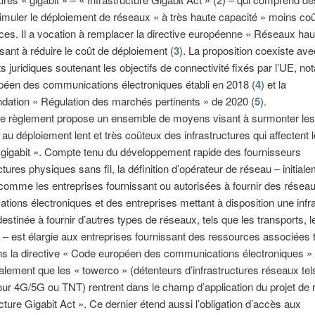
2
timuler le déploiement de réseaux « à très haute capacité » moins co
aces. Il a vocation à remplacer la directive européenne « Réseaux haut
sant à réduire le coût de déploiement (
3
). La proposition coexiste ave
s juridiques soutenant les objectifs de connectivité fixés par l’UE, n
péen des communications électroniques établi en 2018 (
4
) et la
ation « Régulation des marchés pertinents » de 2020 (
5
).
de règlement propose un ensemble de moyens visant à surmonter les
au déploiement lent et très coûteux des infrastructures qui affectent 
gigabit ». Compte tenu du développement rapide des fournisseurs
ctures physiques sans fil, la définition d’opérateur de réseau – initial
omme les entreprises fournissant ou autorisées à fournir des résea
ions électroniques et des entreprises mettant à disposition une infr
estinée à fournir d’autres types de réseaux, tels que les transports, l
ité – est élargie aux entreprises fournissant des ressources associées 
ns la directive « Code européen des communications électroniques » 
alement que les « towerco » (détenteurs d’infrastructures réseaux tel
ur 4G/5G ou TNT) rentrent dans le champ d’application du projet de
ucture Gigabit Act ». Ce dernier étend aussi l’obligation d’accès aux