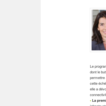
Le progra
dont le bu
permettre 
cette éché
elle a dévo
connectivi
•
La premi
infrastruct