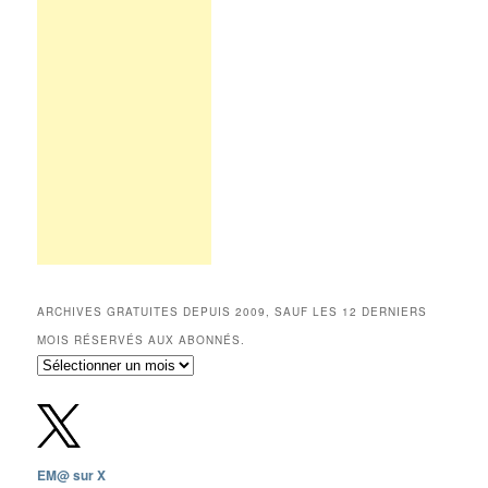
ARCHIVES GRATUITES DEPUIS 2009, SAUF LES 12 DERNIERS
MOIS RÉSERVÉS AUX ABONNÉS.
Archives
gratuites
depuis
2009,
sauf
les
EM@ sur X
12