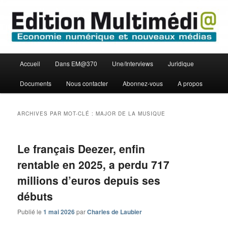
Aller
Aller
Economie numérique et Nouveaux médias
au
au
contenu
contenu
principal
secondaire
Edition Multimédi@
Menu
Accueil
Dans EM@370
Une/Interviews
Juridique
principal
Documents
Nous contacter
Abonnez-vous
A propos
ARCHIVES PAR MOT-CLÉ :
MAJOR DE LA MUSIQUE
Le français Deezer, enfin
rentable en 2025, a perdu 717
millions d’euros depuis ses
débuts
Publié le
1 mai 2026
par
Charles de Laubier