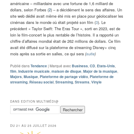
américaine – milliardaire avec une fortune de 1,6 milliard de
dollars, selon Forbes (
2
) – a décidément le sens des affaires. Un
site web dédié avait même été mis en place pour géolocaliser les
cinémas dans le monde où était projeté son film (
3
). Le
précédent « Taylor Swift: The Eras Tour », sorti en 2023, est de
loin le film-concert le plus rentable de l’histoire. Il a rapporté un
chiffre d’affaires mondial était de 262 millions de dollars. Ce film
avait été diffusé sur la plateforme de streaming Disney+ cinq
mois après sa sortie en salles, ce qui sera
(
suite
)
Publié dans
Tendance
|
Marqué avec
Business
,
CD
,
Etats-Unis
,
film
,
Industrie musicale
,
maison de disque
,
Major de la musique
,
Majors
,
Musique
,
Plateforme de partage vidéo
,
Plateforme de
streaming
,
Réseau social
,
Streaming
,
Streams
,
Vinyle
DANS EDITION MULTIMÉDI@
DU 21 AU 25 JUILLET 2026