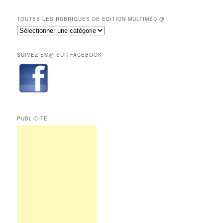
derniers
mois
TOUTES LES RUBRIQUES DE EDITION MULTIMÉDI@
réservés
Toutes
aux
les
abonnés.
rubriques
SUIVEZ EM@ SUR FACEBOOK
de
Edition
Multimédi@
PUBLICITÉ