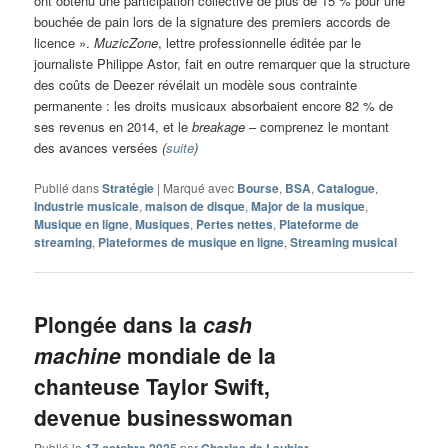
ont obtenu une participation collective de plus de 15 % pour une
bouchée de pain lors de la signature des premiers accords de
licence ».
MuzicZone
, lettre professionnelle éditée par le
journaliste Philippe Astor, fait en outre remarquer que la structure
des coûts de Deezer révélait un modèle sous contrainte
permanente : les droits musicaux absorbaient encore 82 % de
ses revenus en 2014, et le
breakage
– comprenez le montant
des avances versées
(
suite
)
Publié dans
Stratégie
|
Marqué avec
Bourse
,
BSA
,
Catalogue
,
Industrie musicale
,
maison de disque
,
Major de la musique
,
Musique en ligne
,
Musiques
,
Pertes nettes
,
Plateforme de
streaming
,
Plateformes de musique en ligne
,
Streaming musical
Plongée dans la
cash
machine
mondiale de la
chanteuse Taylor Swift,
devenue businesswoman
Publié le
par