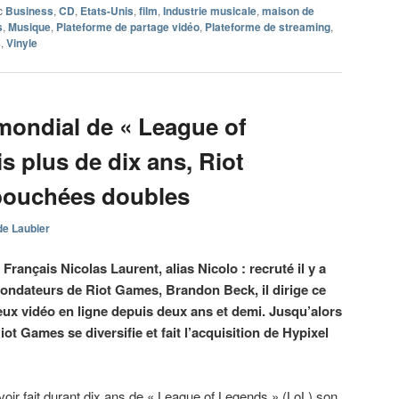
c
Business
,
CD
,
Etats-Unis
,
film
,
Industrie musicale
,
maison de
s
,
Musique
,
Plateforme de partage vidéo
,
Plateforme de streaming
,
s
,
Vinyle
mondial de « League of
 plus de dix ans, Riot
bouchées doubles
de Laubier
Français Nicolas Laurent, alias Nicolo : recruté il y a
fondateurs de Riot Games, Brandon Beck, il dirige ce
eux vidéo en ligne depuis deux ans et demi. Jusqu’alors
t Games se diversifie et fait l’acquisition de Hypixel
oir fait durant dix ans de « League of Legends » (LoL) son