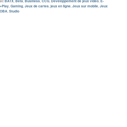
vec
BATX
,
Bêta
,
Business
,
CCG
,
Développement de jeux vidéo
,
E-
o-Play
,
Gaming
,
Jeux de cartes
,
jeux en ligne
,
Jeux sur mobile
,
Jeux
OBA
,
Studio