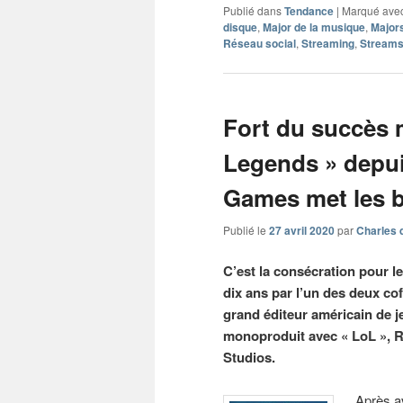
Publié dans
Tendance
|
Marqué ave
disque
,
Major de la musique
,
Major
Réseau social
,
Streaming
,
Stream
Fort du succès 
Legends » depuis
Games met les 
Publié le
27 avril 2020
par
Charles 
C’est la consécration pour le 
dix ans par l’un des deux co
grand éditeur américain de j
monoproduit avec « LoL », Rio
Studios.
Après av