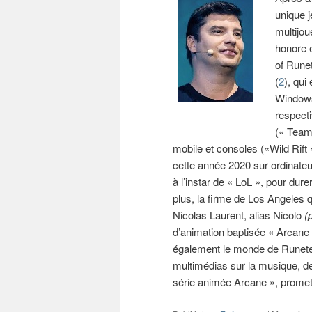
unique j
multijou
honore e
of Runet
(
2
), qui
Windows
respecti
(« Teamf
mobile et consoles («Wild Rift 
cette année 2020 sur ordinate
à l’instar de « LoL », pour dur
plus, la firme de Los Angeles 
Nicolas Laurent, alias Nicolo
(
d’animation baptisée « Arcane » 
également le monde de Runeterr
multimédias sur la musique, d
série animée Arcane », promet l