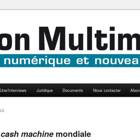
aux médias
médi@
Une/Interviews
Juridique
Documents
Nous contacter
Abon
SS
a
cash machine
mondiale