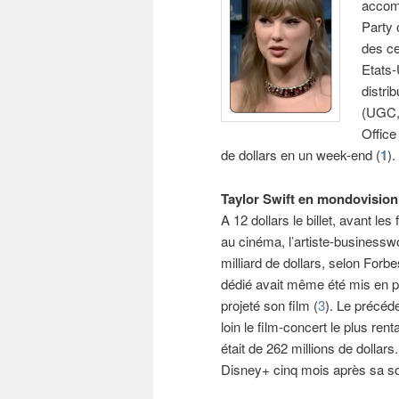
accomp
Party 
des ce
Etats-
distri
(UGC,
Office
de dollars en un week-end (
1
).
Taylor Swift en mondovision
A 12 dollars le billet, avant le
au cinéma, l’artiste-businessw
milliard de dollars, selon Forbe
dédié avait même été mis en p
projeté son film (
3
). Le précéde
loin le film-concert le plus rent
était de 262 millions de dollars
Disney+ cinq mois après sa sor