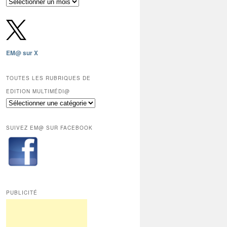
Archives
gratuites
depuis
2009,
sauf
les
EM@ sur X
12
derniers
mois
TOUTES LES RUBRIQUES DE
réservés
EDITION MULTIMÉDI@
aux
Toutes
abonnés.
les
rubriques
SUIVEZ EM@ SUR FACEBOOK
de
Edition
Multimédi@
PUBLICITÉ