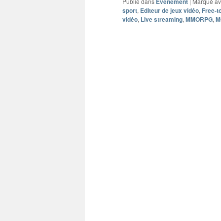
Publié dans
Evénement
|
Marqué a
sport
,
Editeur de jeux vidéo
,
Free-t
vidéo
,
Live streaming
,
MMORPG
,
M