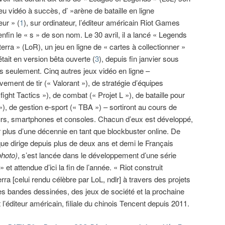
eu vidéo à succès, d’ »arène de bataille en ligne
eur » (
1
), sur ordinateur, l’éditeur américain Riot Games
nfin le « s » de son nom. Le 30 avril, il a lancé « Legends
erra » (LoR), un jeu en ligne de « cartes à collectionner »
 était en version bêta ouverte (
3
), depuis fin janvier sous
 seulement. Cinq autres jeux vidéo en ligne –
vement de tir (« Valorant »), de stratégie d’équipes
ight Tactics »), de combat (« Projet L »), de bataille pour
»), de gestion e-sport (« TBA ») – sortiront au cours de
urs, smartphones et consoles. Chacun d’eux est développé,
er plus d’une décennie en tant que blockbuster online. De
que dirige depuis plus de deux ans et demi le Français
photo)
, s’est lancée dans le développement d’une série
et attendue d’ici la fin de l’année. « Riot construit
a [celui rendu célèbre par LoL, ndlr] à travers des projets
es bandes dessinées, des jeux de société et la prochaine
’éditeur américain, filiale du chinois Tencent depuis 2011.