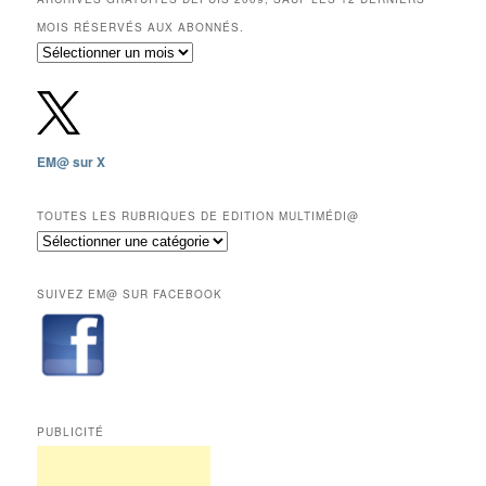
MOIS RÉSERVÉS AUX ABONNÉS.
Archives
gratuites
depuis
2009,
sauf
les
EM@ sur X
12
derniers
mois
TOUTES LES RUBRIQUES DE EDITION MULTIMÉDI@
réservés
Toutes
aux
les
abonnés.
rubriques
SUIVEZ EM@ SUR FACEBOOK
de
Edition
Multimédi@
PUBLICITÉ