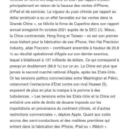
principalement en raison de la hausse des ventes d’iPhone,
d’iPad et de services. La vigueur du yuan chinois par rapport au
dollar américain a eu un effet favorable sur les ventes dans la
Grande Chine », se félicite la firme de Cupertino dans son rapport
annuel enregistré fin octobre 2021 auprès de la SEC (
3
). Mieux,
la Chine continentale, Hong Kong et Taïwan – où est son premier
sous-traitant pour la fabrication de ses iPhone, Hon Hai Precision
Industry,
alias
Foxconn – contribuent ensemble à hauteur de 20,8
% au résultat opérationnel d’Apple sur son dernier exercice,
lequel s’établissait à 137 milliards de dollars. Ce qui correspond à
presqu’un doublement (86,8 %) sur un an. La Chine est plus que
jamais le second marché national d’Apple, après les Etats-Unis.
Or les tensions politico commerciales entre Washington et Pékin,
notamment l’ostracisme d’Etat contre son rival Huawei (
5
),
exposent de plus en plus la marque à la pomme à des
turbulences. « Les tensions entre les Etats-Unis et la Chine ont
entraîné une série de droits de douane imposés sur les
importations en provenance du continent chinois, et d’autres
restrictions commerciales », déplore Apple. Quant aux coûts
accrus des semi-conducteurs et des matières premières qui
entrent dans la fabrication des iPhone, iPad ou « iWatch »