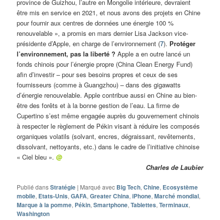
province de Guizhou, l’autre en Mongolie intérieure, devraient
être mis en service en 2021, et nous avons des projets en Chine
pour fournir aux centres de données une énergie 100 %
renouvelable », a promis en mars dernier Lisa Jackson vice-
présidente d’Apple, en charge de l’environnement (
7
).
Protéger
l’environnement, pas la liberté ?
Apple a en outre lancé un
fonds chinois pour l’énergie propre (China Clean Energy Fund)
afin d’investir – pour ses besoins propres et ceux de ses
fournisseurs (comme à Guangzhou) – dans des gigawatts
d’énergie renouvelable. Apple contribue aussi en Chine au bien-
être des forêts et à la bonne gestion de l’eau. La firme de
Cupertino s’est même engagée auprès du gouvernement chinois
à respecter le règlement de Pékin visant à réduire les composés
organiques volatils (solvant, encres, dégraissant, revêtements,
dissolvant, nettoyants, etc.) dans le cadre de l’initiative chinoise
« Ciel bleu ».
@
Charles de Laubier
Publié dans
Stratégie
|
Marqué avec
Big Tech
,
Chine
,
Ecosystème
mobile
,
Etats-Unis
,
GAFA
,
Greater China
,
iPhone
,
Marché mondial
,
Marque à la pomme
,
Pékin
,
Smartphone
,
Tablettes
,
Terminaux
,
Washington