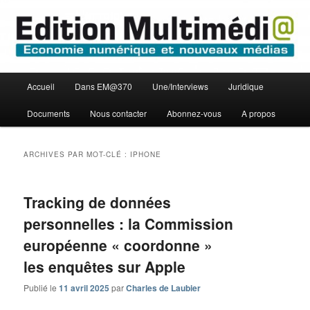
Aller
Aller
Economie numérique et Nouveaux médias
au
au
contenu
contenu
principal
secondaire
Edition Multimédi@
Menu
Accueil
Dans EM@370
Une/Interviews
Juridique
principal
Documents
Nous contacter
Abonnez-vous
A propos
ARCHIVES PAR MOT-CLÉ :
IPHONE
Tracking de données
personnelles : la Commission
européenne « coordonne »
les enquêtes sur Apple
Publié le
11 avril 2025
par
Charles de Laubier