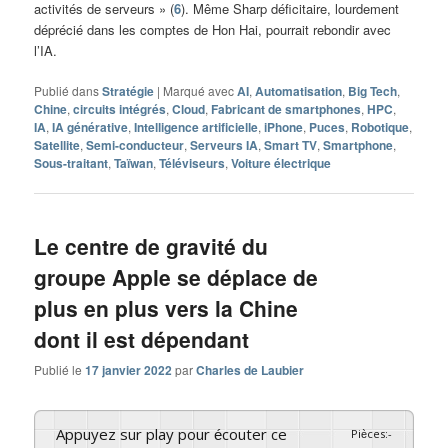
activités de serveurs » (
6
). Même Sharp déficitaire, lourdement
déprécié dans les comptes de Hon Hai, pourrait rebondir avec
l’IA.
Publié dans
Stratégie
|
Marqué avec
AI
,
Automatisation
,
Big Tech
,
Chine
,
circuits intégrés
,
Cloud
,
Fabricant de smartphones
,
HPC
,
IA
,
IA générative
,
Intelligence artificielle
,
iPhone
,
Puces
,
Robotique
,
Satellite
,
Semi-conducteur
,
Serveurs IA
,
Smart TV
,
Smartphone
,
Sous-traitant
,
Taïwan
,
Téléviseurs
,
Voiture électrique
Le centre de gravité du
groupe Apple se déplace de
plus en plus vers la Chine
dont il est dépendant
Publié le
17 janvier 2022
par
Charles de Laubier
Appuyez sur play pour écouter ce
Pièces
:
-