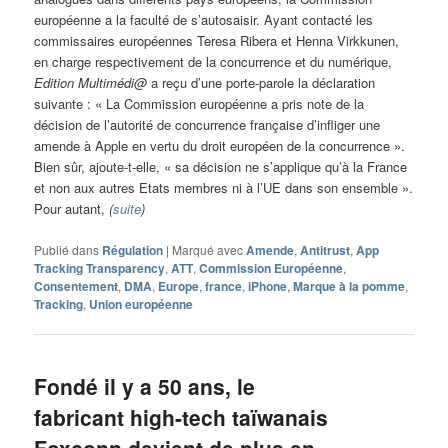
européenne a la faculté de s’autosaisir. Ayant contacté les
commissaires européennes Teresa Ribera et Henna Virkkunen,
en charge respectivement de la concurrence et du numérique,
Edition Multimédi@
a reçu d’une porte-parole la déclaration
suivante : « La Commission européenne a pris note de la
décision de l’autorité de concurrence française d’infliger une
amende à Apple en vertu du droit européen de la concurrence ».
Bien sûr, ajoute-t-elle, « sa décision ne s’applique qu’à la France
et non aux autres Etats membres ni à l’UE dans son ensemble ».
Pour autant,
(
suite
)
Publié dans
Régulation
|
Marqué avec
Amende
,
Antitrust
,
App
Tracking Transparency
,
ATT
,
Commission Européenne
,
Consentement
,
DMA
,
Europe
,
france
,
iPhone
,
Marque à la pomme
,
Tracking
,
Union européenne
Fondé il y a 50 ans, le
fabricant high-tech taïwanais
Foxconn devient de plus en