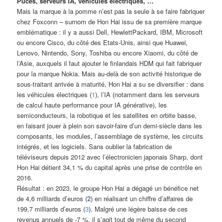
Puces, serveurs IA, véhicules électriques, …
Mais la marque à la pomme n’est pas la seule à se faire fabriquer
chez Foxconn – surnom de Hon Hai issu de sa première marque
emblématique : il y a aussi Dell, HewlettPackard, IBM, Microsoft
ou encore Cisco, du côté des Etats-Unis, ainsi que Huawei,
Lenovo, Nintendo, Sony, Toshiba ou encore Xiaomi, du côté de
l’Asie, auxquels il faut ajouter le finlandais HDM qui fait fabriquer
pour la marque Nokia. Mais au-delà de son activité historique de
sous-traitant arrivée à maturité, Hon Hai a su se diversifier : dans
les véhicules électriques (
1
), l’IA (notamment dans les serveurs
de calcul haute performance pour IA générative), les
semiconducteurs, la robotique et les satellites en orbite basse,
en faisant jouer à plein son savoir-faire d’un demi-siècle dans les
composants, les modules, l’assemblage de système, les circuits
intégrés, et les logiciels. Sans oublier la fabrication de
téléviseurs depuis 2012 avec l’électronicien japonais Sharp, dont
Hon Hai détient 34,1 % du capital après une prise de contrôle en
2016.
Résultat : en 2023, le groupe Hon Hai a dégagé un bénéfice net
de 4,6 milliards d’euros (
2
) en réalisant un chiffre d’affaires de
199,7 milliards d’euros (
3
). Malgré une légère baisse de ces
revenus annuels de -7 %, il s’agit tout de même du second