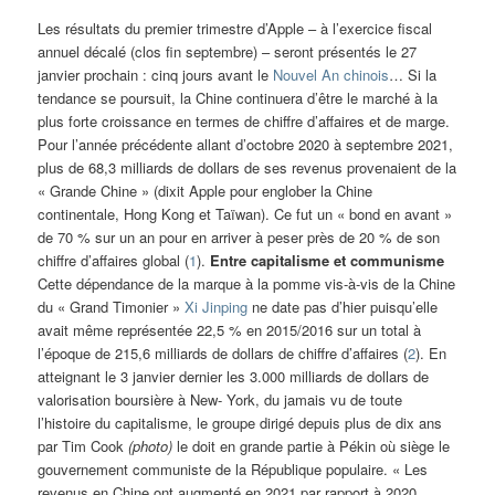
Les résultats du premier trimestre d’Apple – à l’exercice fiscal
annuel décalé (clos fin septembre) – seront présentés le 27
janvier prochain : cinq jours avant le
Nouvel An chinois
… Si la
tendance se poursuit, la Chine continuera d’être le marché à la
plus forte croissance en termes de chiffre d’affaires et de marge.
Pour l’année précédente allant d’octobre 2020 à septembre 2021,
plus de 68,3 milliards de dollars de ses revenus provenaient de la
« Grande Chine » (dixit Apple pour englober la Chine
continentale, Hong Kong et Taïwan). Ce fut un « bond en avant »
de 70 % sur un an pour en arriver à peser près de 20 % de son
chiffre d’affaires global (
1
).
Entre capitalisme et communisme
Cette dépendance de la marque à la pomme vis-à-vis de la Chine
du « Grand Timonier »
Xi Jinping
ne date pas d’hier puisqu’elle
avait même représentée 22,5 % en 2015/2016 sur un total à
l’époque de 215,6 milliards de dollars de chiffre d’affaires (
2
). En
atteignant le 3 janvier dernier les 3.000 milliards de dollars de
valorisation boursière à New- York, du jamais vu de toute
l’histoire du capitalisme, le groupe dirigé depuis plus de dix ans
par Tim Cook
(photo)
le doit en grande partie à Pékin où siège le
gouvernement communiste de la République populaire. « Les
revenus en Chine ont augmenté en 2021 par rapport à 2020,