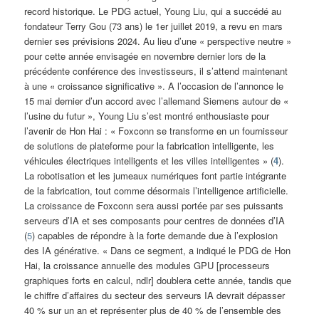
record historique. Le PDG actuel, Young Liu, qui a succédé au
fondateur Terry Gou (73 ans) le 1er juillet 2019, a revu en mars
dernier ses prévisions 2024. Au lieu d’une « perspective neutre »
pour cette année envisagée en novembre dernier lors de la
précédente conférence des investisseurs, il s’attend maintenant
à une « croissance significative ». A l’occasion de l’annonce le
15 mai dernier d’un accord avec l’allemand Siemens autour de «
l’usine du futur », Young Liu s’est montré enthousiaste pour
l’avenir de Hon Hai : « Foxconn se transforme en un fournisseur
de solutions de plateforme pour la fabrication intelligente, les
véhicules électriques intelligents et les villes intelligentes » (
4
).
La robotisation et les jumeaux numériques font partie intégrante
de la fabrication, tout comme désormais l’intelligence artificielle.
La croissance de Foxconn sera aussi portée par ses puissants
serveurs d’IA et ses composants pour centres de données d’IA
(
5
) capables de répondre à la forte demande due à l’explosion
des IA générative. « Dans ce segment, a indiqué le PDG de Hon
Hai, la croissance annuelle des modules GPU [processeurs
graphiques forts en calcul, ndlr] doublera cette année, tandis que
le chiffre d’affaires du secteur des serveurs IA devrait dépasser
40 % sur un an et représenter plus de 40 % de l’ensemble des