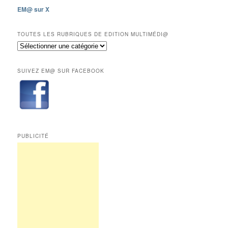
les
EM@ sur X
12
derniers
mois
TOUTES LES RUBRIQUES DE EDITION MULTIMÉDI@
réservés
Toutes
aux
les
abonnés.
rubriques
SUIVEZ EM@ SUR FACEBOOK
de
Edition
Multimédi@
PUBLICITÉ