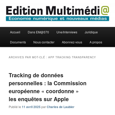
Aller
Aller
Economie numérique et Nouveaux médias
au
au
contenu
contenu
principal
secondaire
Edition Multimédi@
Menu
Accueil
Dans EM@370
Une/Interviews
Juridique
principal
Documents
Nous contacter
Abonnez-vous
A propos
ARCHIVES PAR MOT-CLÉ :
APP TRACKING TRANSPARENCY
Tracking de données
personnelles : la Commission
européenne « coordonne »
les enquêtes sur Apple
Publié le
11 avril 2025
par
Charles de Laubier