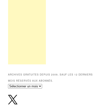
ARCHIVES GRATUITES DEPUIS 2009, SAUF LES 12 DERNIERS
MOIS RÉSERVÉS AUX ABONNÉS.
Archives
gratuites
depuis
2009,
sauf