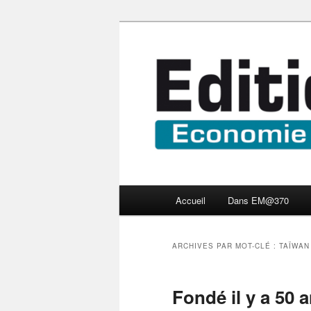
Aller
Aller
Economie numérique et Nouve
au
au
contenu
contenu
Edition Multi
principal
secondaire
Menu
Accueil
Dans EM@370
principal
ARCHIVES PAR MOT-CLÉ :
TAÏWAN
Fondé il y a 50 a