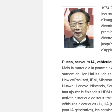
1974-2
Indust
n’imag
électr
premie
électr
jusqu’
d’Apple
Puces, serveurs IA, véhicule
Mais la marque à la pomme n’es
surnom de Hon Hai issu de sa 
HewlettPackard, IBM, Microsof
Huawei, Lenovo, Nintendo, Sony
faut ajouter le finlandais HDM 
activité historique de sous-trai
véhicules électriques (
1
), l’I
pour IA générative), les semico