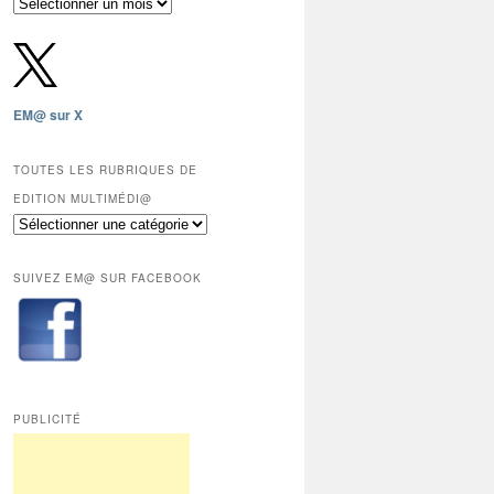
Archives
gratuites
depuis
2009,
sauf
les
EM@ sur X
12
derniers
mois
TOUTES LES RUBRIQUES DE
réservés
EDITION MULTIMÉDI@
aux
Toutes
abonnés.
les
rubriques
SUIVEZ EM@ SUR FACEBOOK
de
Edition
Multimédi@
PUBLICITÉ