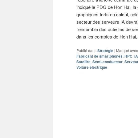
indiqué le PDG de Hon Hai, l
graphiques forts en calcul, ndlr
secteur des serveurs IA devra
l’ensemble des activités de se
dans les comptes de Hon Hai, p
Publié dans
Stratégie
|
Marqué avec
Fabricant de smartphones
,
HPC
,
IA
Satellite
,
Semi-conducteur
,
Serveur
Voiture électrique