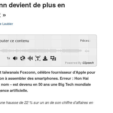
nn devient de plus en
t »
e Laubier
couter ce contenu
Pièces
:
-
-:--
1x
Powered By
GSpeech
t taïwanais Foxconn, célèbre fournisseur d’Apple pour
 bon à assembler des smartphones. Erreur : Hon Hai
ai nom – est devenu en 50 ans une Big Tech mondiale
ence artificielle.
une hausse de 22 % sur un an de son chiffre d’affaires en