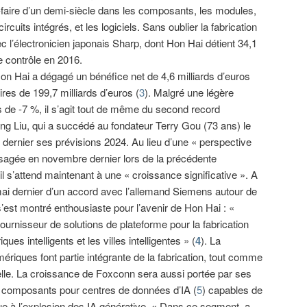
r-faire d’un demi-siècle dans les composants, les modules,
cuits intégrés, et les logiciels. Sans oublier la fabrication
c l’électronicien japonais Sharp, dont Hon Hai détient 34,1
e contrôle en 2016.
Hon Hai a dégagé un bénéfice net de 4,6 milliards d’euros
aires de 199,7 milliards d’euros (
3
). Malgré une légère
 de -7 %, il s’agit tout de même du second record
ng Liu, qui a succédé au fondateur Terry Gou (73 ans) le
s dernier ses prévisions 2024. Au lieu d’une « perspective
isagée en novembre dernier lors de la précédente
l s’attend maintenant à une « croissance significative ». A
mai dernier d’un accord avec l’allemand Siemens autour de
 s’est montré enthousiaste pour l’avenir de Hon Hai : «
urnisseur de solutions de plateforme pour la fabrication
iques intelligents et les villes intelligentes » (
4
). La
ériques font partie intégrante de la fabrication, tout comme
cielle. La croissance de Foxconn sera aussi portée par ses
s composants pour centres de données d’IA (
5
) capables de
e à l’explosion des IA générative. « Dans ce segment, a