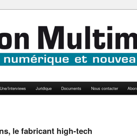
aux médias
médi@
Une/Interviews
Juridique
Documents
Nous contacter
Abon
ns, le fabricant high-tech