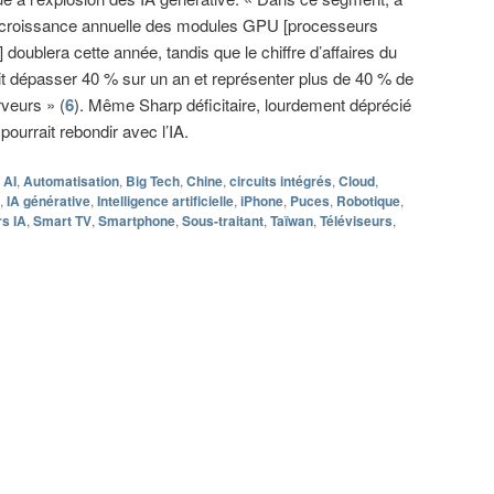
a croissance annuelle des modules GPU [processeurs
] doublera cette année, tandis que le chiffre d’affaires du
it dépasser 40 % sur un an et représenter plus de 40 % de
rveurs » (
6
). Même Sharp déficitaire, lourdement déprécié
ourrait rebondir avec l’IA.
AI
,
Automatisation
,
Big Tech
,
Chine
,
circuits intégrés
,
Cloud
,
,
IA générative
,
Intelligence artificielle
,
iPhone
,
Puces
,
Robotique
,
s IA
,
Smart TV
,
Smartphone
,
Sous-traitant
,
Taïwan
,
Téléviseurs
,