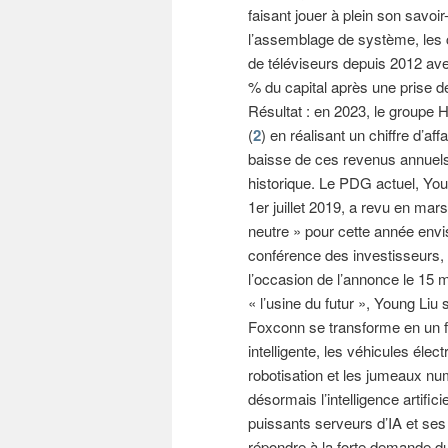
faisant jouer à plein son savoi
l’assemblage de système, les cir
de téléviseurs depuis 2012 ave
% du capital après une prise d
Résultat : en 2023, le groupe 
(
2
) en réalisant un chiffre d’aff
baisse de ces revenus annuels
historique. Le PDG actuel, You
1er juillet 2019, a revu en mar
neutre » pour cette année env
conférence des investisseurs, i
l’occasion de l’annonce le 15 
« l’usine du futur », Young Liu
Foxconn se transforme en un fo
intelligente, les véhicules électr
robotisation et les jumeaux num
désormais l’intelligence artifi
puissants serveurs d’IA et se
répondre à la forte demande du