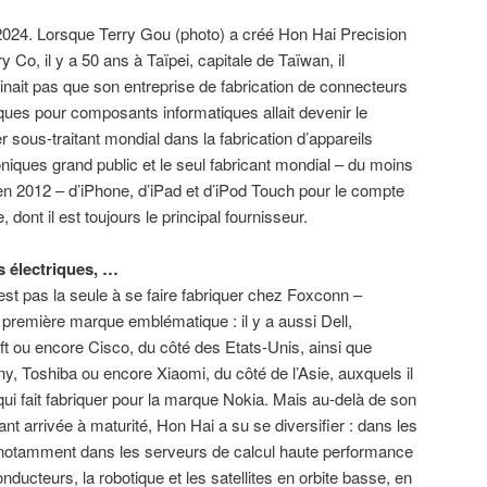
024. Lorsque Terry Gou (photo) a créé Hon Hai Precision
ry Co, il y a 50 ans à Taïpei, capitale de Taïwan, il
inait pas que son entreprise de fabrication de connecteurs
iques pour composants informatiques allait devenir le
r sous-traitant mondial dans la fabrication d’appareils
oniques grand public et le seul fabricant mondial – du moins
en 2012 – d’iPhone, d’iPad et d’iPod Touch pour le compte
, dont il est toujours le principal fournisseur.
s électriques, …
t pas la seule à se faire fabriquer chez Foxconn –
première marque emblématique : il y a aussi Dell,
t ou encore Cisco, du côté des Etats-Unis, ainsi que
, Toshiba ou encore Xiaomi, du côté de l’Asie, auxquels il
qui fait fabriquer pour la marque Nokia. Mais au-delà de son
tant arrivée à maturité, Hon Hai a su se diversifier : dans les
A (notamment dans les serveurs de calcul haute performance
nducteurs, la robotique et les satellites en orbite basse, en