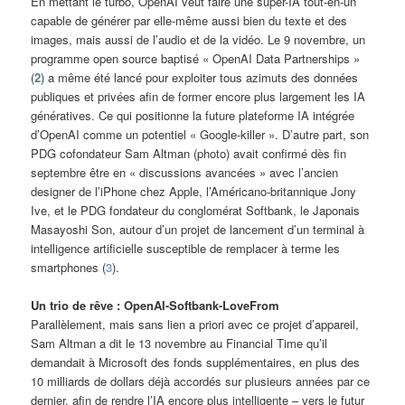
En mettant le turbo, OpenAI veut faire une super-IA tout-en-un
capable de générer par elle-même aussi bien du texte et des
images, mais aussi de l’audio et de la vidéo. Le 9 novembre, un
programme open source baptisé « OpenAI Data Partnerships »
(
2
) a même été lancé pour exploiter tous azimuts des données
publiques et privées afin de former encore plus largement les IA
génératives. Ce qui positionne la future plateforme IA intégrée
d’OpenAI comme un potentiel « Google-killer ». D’autre part, son
PDG cofondateur Sam Altman (photo) avait confirmé dès fin
septembre être en « discussions avancées » avec l’ancien
designer de l’iPhone chez Apple, l’Américano-britannique Jony
Ive, et le PDG fondateur du conglomérat Softbank, le Japonais
Masayoshi Son, autour d’un projet de lancement d’un terminal à
intelligence artificielle susceptible de remplacer à terme les
smartphones (
3
).
Un trio de rêve : OpenAI-Softbank-LoveFrom
Parallèlement, mais sans lien a priori avec ce projet d’appareil,
Sam Altman a dit le 13 novembre au Financial Time qu’il
demandait à Microsoft des fonds supplémentaires, en plus des
10 milliards de dollars déjà accordés sur plusieurs années par ce
dernier, afin de rendre l’IA encore plus intelligente – vers le futur