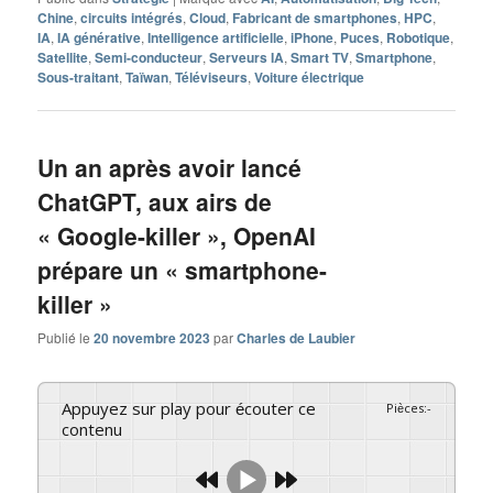
Chine
,
circuits intégrés
,
Cloud
,
Fabricant de smartphones
,
HPC
,
IA
,
IA générative
,
Intelligence artificielle
,
iPhone
,
Puces
,
Robotique
,
Satellite
,
Semi-conducteur
,
Serveurs IA
,
Smart TV
,
Smartphone
,
Sous-traitant
,
Taïwan
,
Téléviseurs
,
Voiture électrique
Un an après avoir lancé
ChatGPT, aux airs de
« Google-killer », OpenAI
prépare un « smartphone-
killer »
Publié le
20 novembre 2023
par
Charles de Laubier
Appuyez sur play pour écouter ce
Pièces
:
-
contenu