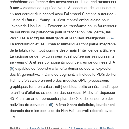
précédente conférence des investisseurs, il s’attend maintenant
à une « croissance significative ». A l’occasion de l’annonce le
15 mai dernier d’un accord avec l’allemand Siemens autour de «
l’usine du futur », Young Liu s’est montré enthousiaste pour
l’avenir de Hon Hai : « Foxconn se transforme en un fournisseur
de solutions de plateforme pour la fabrication intelligente, les
véhicules électriques intelligents et les villes intelligentes » (
4
).
La robotisation et les jumeaux numériques font partie intégrante
de la fabrication, tout comme désormais l’intelligence artificielle.
La croissance de Foxconn sera aussi portée par ses puissants
serveurs d’IA et ses composants pour centres de données d’IA
(
5
) capables de répondre à la forte demande due à l’explosion
des IA générative. « Dans ce segment, a indiqué le PDG de Hon
Hai, la croissance annuelle des modules GPU [processeurs
graphiques forts en calcul, ndlr] doublera cette année, tandis que
le chiffre d’affaires du secteur des serveurs IA devrait dépasser
40 % sur un an et représenter plus de 40 % de l’ensemble des
activités de serveurs » (
6
). Même Sharp déficitaire, lourdement
déprécié dans les comptes de Hon Hai, pourrait rebondir avec
l’IA.
Publié dans
Stratégie
|
Marqué avec
AI
,
Automatisation
,
Big Tech
,