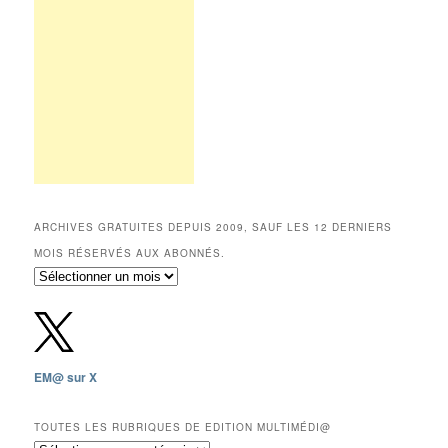
ARCHIVES GRATUITES DEPUIS 2009, SAUF LES 12 DERNIERS
MOIS RÉSERVÉS AUX ABONNÉS.
Archives
gratuites
depuis
2009,
sauf
les
EM@ sur X
12
derniers
mois
TOUTES LES RUBRIQUES DE EDITION MULTIMÉDI@
réservés