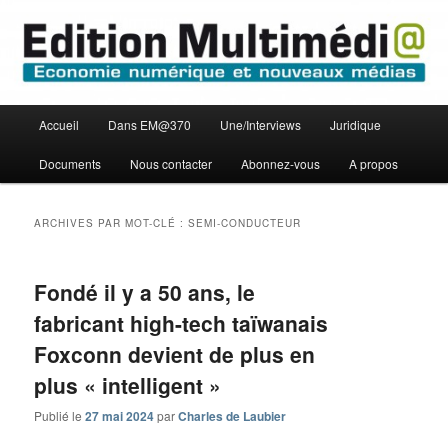
Aller
Aller
Economie numérique et Nouveaux médias
au
au
contenu
contenu
principal
secondaire
Edition Multimédi@
Menu
Accueil
Dans EM@370
Une/Interviews
Juridique
principal
Documents
Nous contacter
Abonnez-vous
A propos
ARCHIVES PAR MOT-CLÉ :
SEMI-CONDUCTEUR
Fondé il y a 50 ans, le
fabricant high-tech taïwanais
Foxconn devient de plus en
plus « intelligent »
Publié le
27 mai 2024
par
Charles de Laubier