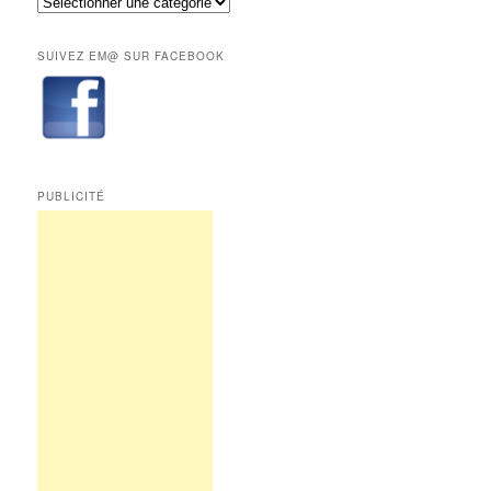
Toutes
aux
les
abonnés.
rubriques
SUIVEZ EM@ SUR FACEBOOK
de
Edition
Multimédi@
PUBLICITÉ