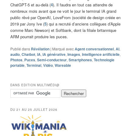
ChatGPT-5 et au-delà (
4
). Il faudra en tout cas attendre de
nombreux mois avant que ne voit le jour le terminal IA grand
public rêvé par OpenAI, LoveFrom (société de design créée en
2019 par Jony Ive (
5
) qui a recruté d’anciens collègues d’Apple
comme Marc Newson) et Softbank, dont la filiale britannique
ARM pourrait produire les puces.
Publié dans
Révélation
|
Marqué avec
Agent conversationnel
,
AI
,
audio
,
Chatbot
,
IA
,
IA générative
,
Images
,
Intelligence artificielle
,
Photos
,
Puces
,
Semi-conducteur
,
Smartphones
,
Technologie
portable
,
Terminal
,
Vidéo
,
Wareable
DANS EDITION MULTIMÉDI@
DU 21 AU 25 JUILLET 2026