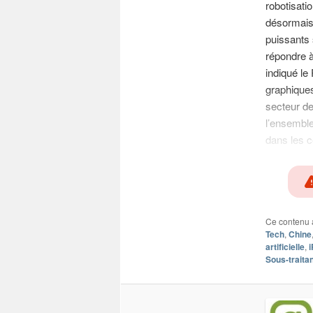
robotisati
désormais 
puissants 
répondre à
indiqué l
graphiques 
secteur de
l’ensemble
dans les c
Ce contenu 
Tech
,
Chine
artificielle
,
Sous-traita