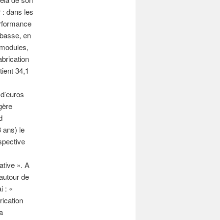
r : dans les
erformance
 basse, en
 modules,
abrication
tient 34,1
 d’euros
gère
d
 ans) le
spective
ative ». A
autour de
i : «
rication
La