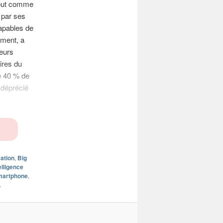
 tout comme
 par ses
apables de
gment, a
eurs
aires du
e 40 % de
 déprécié
ation
,
Big
elligence
artphone
,
.