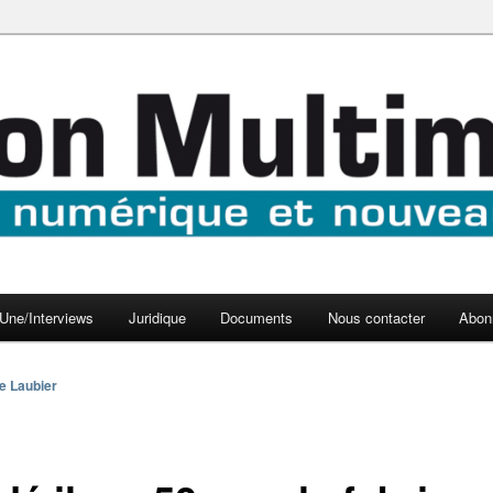
aux médias
médi@
Une/Interviews
Juridique
Documents
Nous contacter
Abon
e Laubier