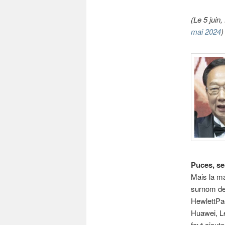
(Le 5 juin
mai 2024
)
Puces, se
Mais la ma
surnom de 
HewlettPac
Huawei, Le
faut ajout