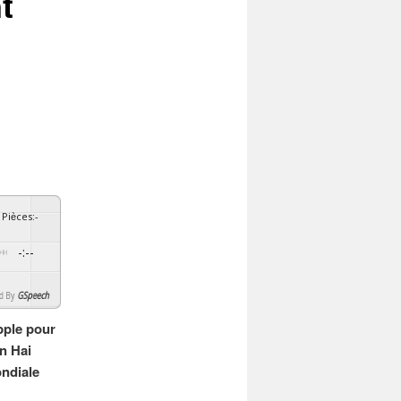
t
Pièces
:
-
-:--
By
GSpeech
pple pour
n Hai
ondiale