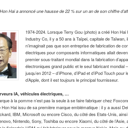
, Hon Hai a annoncé une hausse de 22 % sur un an de son chiffre d’af
1974-2024. Lorsque Terry Gou (photo) a créé Hon Hai 
Industry Co, il y a 50 ans à Taïpei, capitale de Taïwan, i
n’imaginait pas que son entreprise de fabrication de c
électriques pour composants informatiques allait deveni
premier sous-traitant mondial dans la fabrication d’appa
électroniques grand public et le seul fabricant mondial
jusqu’en 2012 – d’iPhone, d’iPad et d’iPod Touch pour 
d’Apple, dont il est toujours le principal fournisseur.
rveurs IA, véhicules électriques, …
rque à la pomme n’est pas la seule à se faire fabriquer chez Foxcon
Hon Hai issu de sa première marque emblématique : il y a aussi Del
kard, IBM, Microsoft ou encore Cisco, du côté des Etats-Unis, ainsi
novo, Nintendo, Sony, Toshiba ou encore Xiaomi, du côté de l’Asie, a
er le finlandais HDM qui fait fabriquer pour la marque Nokia. Mais au-