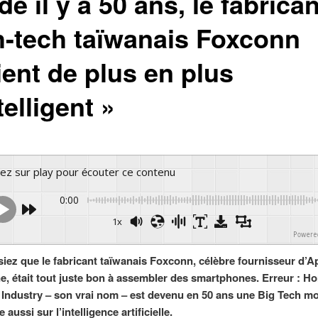
é il y a 50 ans, le fabrican
h-tech taïwanais Foxconn
ient de plus en plus
telligent »
yez sur play pour écouter ce contenu
0:00
1x
Powered 
iez que le fabricant taïwanais Foxconn, célèbre fournisseur d’A
e, était tout juste bon à assembler des smartphones. Erreur : Ho
 Industry – son vrai nom – est devenu en 50 ans une Big Tech m
e aussi sur l’intelligence artificielle.