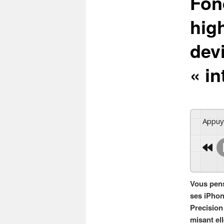
Fond
hig
dev
« in
Appu
Vous pens
ses iPhon
Precision
misant ell