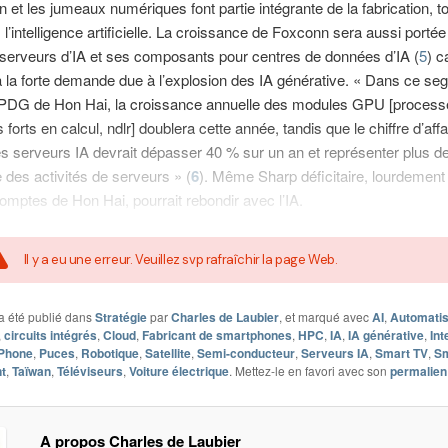
on et les jumeaux numériques font partie intégrante de la fabrication,
l’intelligence artificielle. La croissance de Foxconn sera aussi portée
serveurs d’IA et ses composants pour centres de données d’IA (
5
) c
 la forte demande due à l’explosion des IA générative. « Dans ce se
e PDG de Hon Hai, la croissance annuelle des modules GPU [process
forts en calcul, ndlr] doublera cette année, tandis que le chiffre d’aff
s serveurs IA devrait dépasser 40 % sur un an et représenter plus d
 des activités de serveurs » (
6
). Même Sharp déficitaire, lourdement
omptes de Hon Hai, pourrait rebondir avec l’IA.
Il y a eu une erreur. Veuillez svp rafraîchir la page Web.
a été publié dans
Stratégie
par
Charles de Laubier
, et marqué avec
AI
,
Automatis
,
circuits intégrés
,
Cloud
,
Fabricant de smartphones
,
HPC
,
IA
,
IA générative
,
Int
iPhone
,
Puces
,
Robotique
,
Satellite
,
Semi-conducteur
,
Serveurs IA
,
Smart TV
,
Sm
nt
,
Taïwan
,
Téléviseurs
,
Voiture électrique
. Mettez-le en favori avec son
permalien
A propos Charles de Laubier