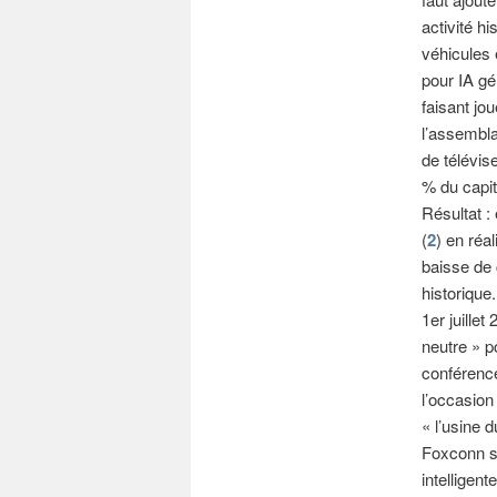
activité hi
véhicules 
pour IA gé
faisant jo
l’assemblag
de télévis
% du capit
Résultat :
(
2
) en réal
baisse de 
historique
1er juille
neutre » p
conférence
l’occasion
« l’usine 
Foxconn se
intelligent