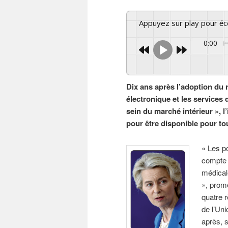
Appuyez sur play pour é
0:00
Dix ans après l’adoption du r
électronique et les services
sein du marché intérieur », l
pour être disponible pour tou
« Les po
compte 
médicale
», prom
quatre r
de l’Un
après, s