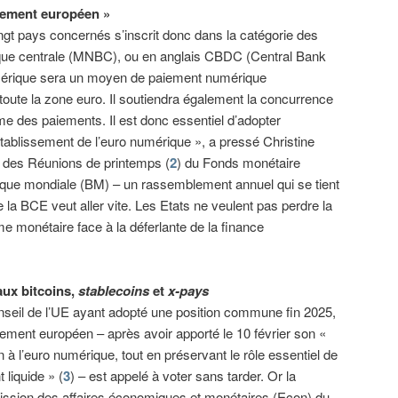
lement européen »
ingt pays concernés s’inscrit donc dans la catégorie des
ue centrale (MNBC), ou en anglais CBDC (Central Bank
umérique sera un moyen de paiement numérique
oute la zone euro. Il soutiendra également la concurrence
me des paiements. Il est donc essentiel d’adopter
établissement de l’euro numérique », a pressé Christine
rs des Réunions de printemps (
2
) du Fonds monétaire
anque mondiale (BM) – un rassemblement annuel qui se tient
la BCE veut aller vite. Les Etats ne veulent pas perdre la
me monétaire face à la déferlante de la finance
aux bitcoins,
stablecoins
et
x-pays
seil de l’UE ayant adopté une position commune fin 2025,
lement européen – après avoir apporté le 10 février son «
n à l’euro numérique, tout en préservant le rôle essentiel de
t liquide » (
3
) – est appelé à voter sans tarder. Or la
ssion des affaires économiques et monétaires (Econ) du