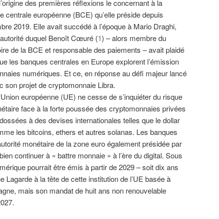
l’origine des premières réflexions le concernant à la
 centrale européenne (BCE) qu’elle préside depuis
re 2019. Elle avait succédé à l’époque à Mario Draghi,
’autorité duquel Benoît Cœuré (
1
) – alors membre du
oire de la BCE et responsable des paiements – avait plaidé
ue les banques centrales en Europe explorent l’émission
naies numériques. Et ce, en réponse au défi majeur lancé
c son projet de cryptomonnaie Libra.
Union européenne (UE) ne cesse de s’inquiéter du risque
étaire face à la forte poussée des cryptomonnaies privées
dossées à des devises internationales telles que le dollar
comme les bitcoins, ethers et autres solanas. Les banques
utorité monétaire de la zone euro également présidée par
ien continuer à « battre monnaie » à l’ère du digital. Sous
umérique pourrait être émis à partir de 2029 – soit dix ans
e Lagarde à la tête de cette institution de l’UE basée à
magne, mais son mandat de huit ans non renouvelable
2027.