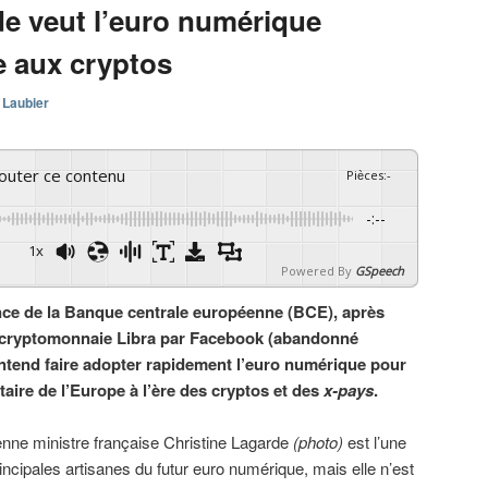
de veut l’euro numérique
ce aux cryptos
 Laubier
couter ce contenu
Pièces
:
-
-:--
1x
Powered By
GSpeech
ence de la Banque centrale européenne (BCE), après
e cryptomonnaie Libra par Facebook (abandonné
entend faire adopter rapidement l’euro numérique pour
aire de l’Europe à l’ère des cryptos et des
x-pays
.
enne ministre française Christine Lagarde
(photo)
est l’une
incipales artisanes du futur euro numérique, mais elle n’est