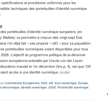
 spécifications et procédures uniformes pour les
nalités techniques des portefeuilles d’identité numérique
.
ng
des portefeuilles d’identité numérique européens (en
ty Wallets) va permettre à chacun des vingt-sept Etat
ns l’on déjà fait – ses propres « eID » pour sa population
 ces portefeuilles numériques soient disponibles pour tous
n 2026. L’objectif du programme politique de la décennie
ission européenne présidée par Ursula von der Leyen
n deuxième mandat le 1er décembre (
lire p. 4
), est que 100
 aient accès à une identité numérique.
(
suite
)
vec
Commission Européenne
,
DSA
,
eID
,
Euro numérique
,
Europe
,
on électronique
,
Identité numérique
,
JOUE
,
Portefeuille numérique
,