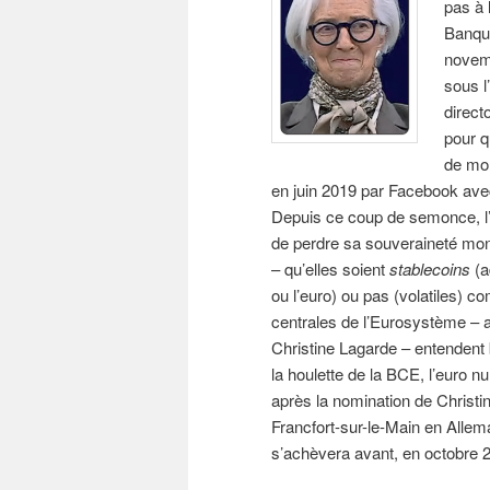
pas à 
Banque
novemb
sous l
direct
pour q
de mon
en juin 2019 par Facebook ave
Depuis ce coup de semonce, l’
de perdre sa souveraineté mon
– qu’elles soient
stablecoins
(a
ou l’euro) ou pas (volatiles) 
centrales de l’Eurosystème – a
Christine Lagarde – entendent b
la houlette de la BCE, l’euro n
après la nomination de Christin
Francfort-sur-le-Main en Alle
s’achèvera avant, en octobre 