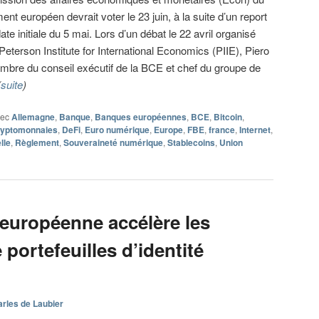
ent européen devrait voter le 23 juin, à la suite d’un report
date initiale du 5 mai. Lors d’un débat le 22 avril organisé
 Peterson Institute for International Economics (PIIE), Piero
mbre du conseil exécutif de la BCE et chef du groupe de
(
suite
)
vec
Allemagne
,
Banque
,
Banques européennes
,
BCE
,
Bitcoin
,
yptomonnaies
,
DeFi
,
Euro numérique
,
Europe
,
FBE
,
france
,
Internet
,
lle
,
Règlement
,
Souveraineté numérique
,
Stablecoins
,
Union
européenne accélère les
portefeuilles d’identité
rles de Laubier