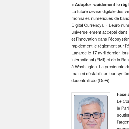
« Adopter rapidement le règ
La future devise digitale des v
monnaies numériques de banq
Digital Currency). « L’euro n
universellement accepté dans t
et l’innovation dans l’écosystè
rapidement le règlement sur l’
Lagarde le 17 avril dernier, lo
international (FMI) et de la B
à Washington. La présidente de 
main ni déstabiliser leur systè
décentralisée (DeFi).
Face 
Le Con
le Par
soutie
l’argen
commi