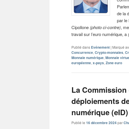
Parlem
de la 
par le
Cipollone
(photo ci-contre)
, me
travail sur l’euro numérique, a
Publié dans
Evénement
|
Marqué a
Concurrence
,
Crypto-monnaies
,
Cr
Monnaie numérique
,
Monnaie virtue
européenne
,
x-pays
,
Zone euro
La Commission 
déploiements de 
numérique (eID)
Publié le
16 décembre 2024
par
Cha