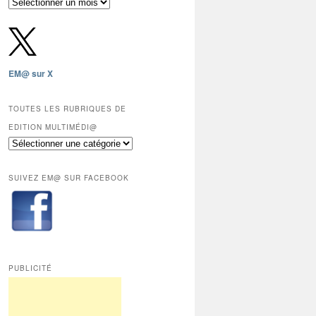
Archives
gratuites
depuis
2009,
sauf
les
EM@ sur X
12
derniers
mois
TOUTES LES RUBRIQUES DE
réservés
EDITION MULTIMÉDI@
aux
Toutes
abonnés.
les
rubriques
SUIVEZ EM@ SUR FACEBOOK
de
Edition
Multimédi@
PUBLICITÉ