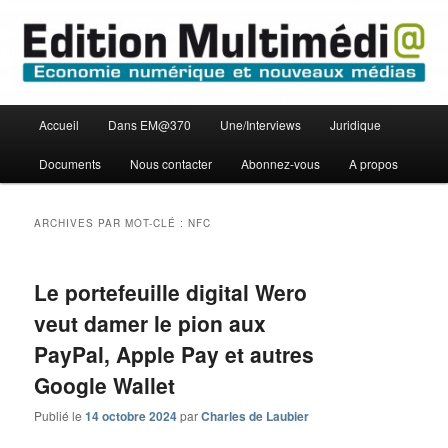
Aller
Aller
Economie numérique et Nouveaux médias
au
au
contenu
contenu
principal
secondaire
Edition Multimédi@
Menu
Accueil
Dans EM@370
Une/Interviews
Juridique
principal
Documents
Nous contacter
Abonnez-vous
A propos
ARCHIVES PAR MOT-CLÉ :
NFC
Le portefeuille digital Wero
veut damer le pion aux
PayPal, Apple Pay et autres
Google Wallet
Publié le
14 octobre 2024
par
Charles de Laubier