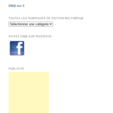
les
EM@ sur X
12
derniers
mois
TOUTES LES RUBRIQUES DE EDITION MULTIMÉDI@
réservés
Toutes
aux
les
abonnés.
rubriques
SUIVEZ EM@ SUR FACEBOOK
de
Edition
Multimédi@
PUBLICITÉ