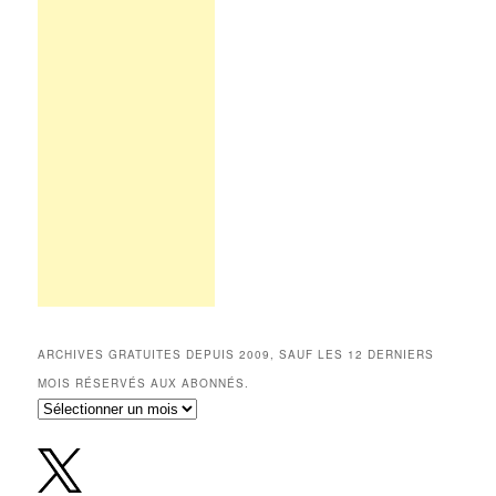
ARCHIVES GRATUITES DEPUIS 2009, SAUF LES 12 DERNIERS
MOIS RÉSERVÉS AUX ABONNÉS.
Archives
gratuites
depuis
2009,
sauf