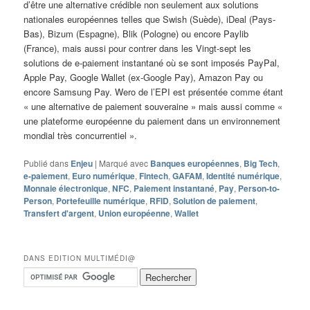
d’être une alternative crédible non seulement aux solutions
nationales européennes telles que Swish (Suède), iDeal (Pays-
Bas), Bizum (Espagne), Blik (Pologne) ou encore Paylib
(France), mais aussi pour contrer dans les Vingt-sept les
solutions de e-paiement instantané où se sont imposés PayPal,
Apple Pay, Google Wallet (ex-Google Pay), Amazon Pay ou
encore Samsung Pay. Wero de l’EPI est présentée comme étant
« une alternative de paiement souveraine » mais aussi comme «
une plateforme européenne du paiement dans un environnement
mondial très concurrentiel ».
Publié dans
Enjeu
|
Marqué avec
Banques européennes
,
Big Tech
,
e-paiement
,
Euro numérique
,
Fintech
,
GAFAM
,
Identité numérique
,
Monnaie électronique
,
NFC
,
Paiement instantané
,
Pay
,
Person-to-
Person
,
Portefeuille numérique
,
RFID
,
Solution de paiement
,
Transfert d'argent
,
Union européenne
,
Wallet
DANS EDITION MULTIMÉDI@