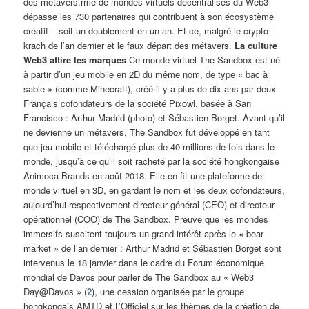
des métavers.rme de mondes virtuels décentralisés du Web3
dépasse les 730 partenaires qui contribuent à son écosystème
créatif – soit un doublement en un an. Et ce, malgré le crypto-
krach de l’an dernier et le faux départ des métavers.
La culture
Web3 attire les marques
Ce monde virtuel The Sandbox est né
à partir d’un jeu mobile en 2D du même nom, de type « bac à
sable » (comme Minecraft), créé il y a plus de dix ans par deux
Français cofondateurs de la société Pixowl, basée à San
Francisco : Arthur Madrid (photo) et Sébastien Borget. Avant qu’il
ne devienne un métavers, The Sandbox fut développé en tant
que jeu mobile et téléchargé plus de 40 millions de fois dans le
monde, jusqu’à ce qu’il soit racheté par la société hongkongaise
Animoca Brands en août 2018. Elle en fit une plateforme de
monde virtuel en 3D, en gardant le nom et les deux cofondateurs,
aujourd’hui respectivement directeur général (CEO) et directeur
opérationnel (COO) de The Sandbox. Preuve que les mondes
immersifs suscitent toujours un grand intérêt après le « bear
market » de l’an dernier : Arthur Madrid et Sébastien Borget sont
intervenus le 18 janvier dans le cadre du Forum économique
mondial de Davos pour parler de The Sandbox au « Web3
Day@Davos » (
2
), une cession organisée par le groupe
hongkongais AMTD et L’Officiel sur les thèmes de la création de