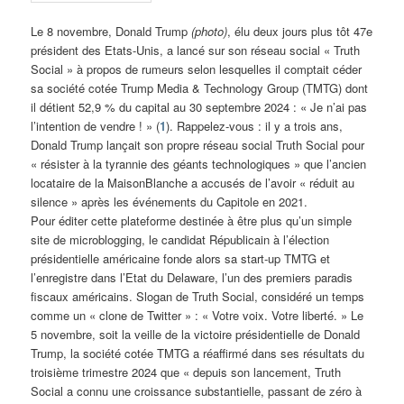
Le 8 novembre, Donald Trump
(photo)
, élu deux jours plus tôt 47e
président des Etats-Unis, a lancé sur son réseau social « Truth
Social » à propos de rumeurs selon lesquelles il comptait céder
sa société cotée Trump Media & Technology Group (TMTG) dont
il détient 52,9 % du capital au 30 septembre 2024 : « Je n’ai pas
l’intention de vendre ! » (
1
). Rappelez-vous : il y a trois ans,
Donald Trump lançait son propre réseau social Truth Social pour
« résister à la tyrannie des géants technologiques » que l’ancien
locataire de la MaisonBlanche a accusés de l’avoir « réduit au
silence » après les événements du Capitole en 2021.
Pour éditer cette plateforme destinée à être plus qu’un simple
site de microblogging, le candidat Républicain à l’élection
présidentielle américaine fonde alors sa start-up TMTG et
l’enregistre dans l’Etat du Delaware, l’un des premiers paradis
fiscaux américains. Slogan de Truth Social, considéré un temps
comme un « clone de Twitter » : « Votre voix. Votre liberté. » Le
5 novembre, soit la veille de la victoire présidentielle de Donald
Trump, la société cotée TMTG a réaffirmé dans ses résultats du
troisième trimestre 2024 que « depuis son lancement, Truth
Social a connu une croissance substantielle, passant de zéro à