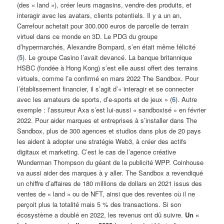
(des « land »), créer leurs magasins, vendre des produits, et
interagir avec les avatars, clients potentiels. Il y a un an,
Carrefour achetait pour 300.000 euros de parcelle de terrain
virtuel dans ce monde en 3D. Le PDG du groupe
d’hypermarchés, Alexandre Bompard, s’en était même félicité
(
5
). Le groupe Casino l’avait devancé. La banque britannique
HSBC (fondée à Hong Kong) s’est elle aussi offert des terrains
virtuels, comme l’a confirmé en mars 2022 The Sandbox. Pour
l’établissement financier, il s’agit d’« interagir et se connecter
avec les amateurs de sports, d’e-sports et de jeux » (
6
). Autre
exemple : l’assureur Axa s’est lui-aussi « sandboxisé » en février
2022. Pour aider marques et entreprises à s’installer dans The
Sandbox, plus de 300 agences et studios dans plus de 20 pays
les aident à adopter une stratégie Web3, à créer des actifs
digitaux et marketing. C’est le cas de l’agence créative
Wunderman Thompson du géant de la publicité WPP. Coinhouse
va aussi aider des marques à y aller. The Sandbox a revendiqué
un chiffre d’affaires de 180 millions de dollars en 2021 issus des
ventes de « land » ou de NFT, ainsi que des reventes où il ne
perçoit plus la totalité mais 5 % des transactions. Si son
écosystème a doublé en 2022, les revenus ont dû suivre.
Un «