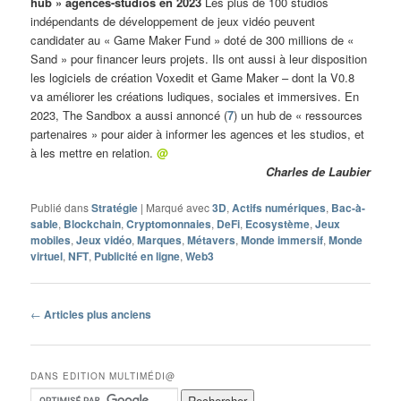
hub » agences-studios en 2023
Les plus de 100 studios
indépendants de développement de jeux vidéo peuvent
candidater au « Game Maker Fund » doté de 300 millions de «
Sand » pour financer leurs projets. Ils ont aussi à leur disposition
les logiciels de création Voxedit et Game Maker – dont la V0.8
va améliorer les créations ludiques, sociales et immersives. En
2023, The Sandbox a aussi annoncé (
7
) un hub de « ressources
partenaires » pour aider à informer les agences et les studios, et
à les mettre en relation.
@
Charles de Laubier
Publié dans
Stratégie
|
Marqué avec
3D
,
Actifs numériques
,
Bac-à-
sable
,
Blockchain
,
Cryptomonnaies
,
DeFi
,
Ecosystème
,
Jeux
mobiles
,
Jeux vidéo
,
Marques
,
Métavers
,
Monde immersif
,
Monde
virtuel
,
NFT
,
Publicité en ligne
,
Web3
Navigation
←
Articles plus anciens
des
articles
DANS EDITION MULTIMÉDI@