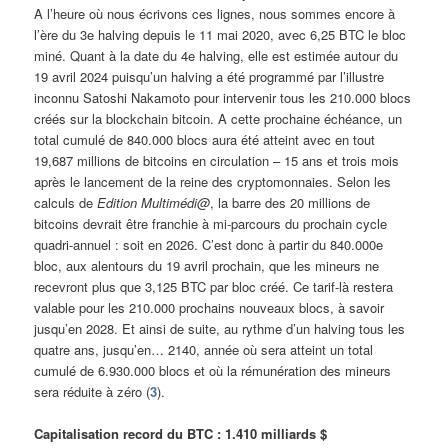
A l’heure où nous écrivons ces lignes, nous sommes encore à
l’ère du 3e halving depuis le 11 mai 2020, avec 6,25 BTC le bloc
miné. Quant à la date du 4e halving, elle est estimée autour du
19 avril 2024 puisqu’un halving a été programmé par l’illustre
inconnu Satoshi Nakamoto pour intervenir tous les 210.000 blocs
créés sur la blockchain bitcoin. A cette prochaine échéance, un
total cumulé de 840.000 blocs aura été atteint avec en tout
19,687 millions de bitcoins en circulation – 15 ans et trois mois
après le lancement de la reine des cryptomonnaies. Selon les
calculs de
Edition Multimédi@
, la barre des 20 millions de
bitcoins devrait être franchie à mi-parcours du prochain cycle
quadri-annuel : soit en 2026. C’est donc à partir du 840.000e
bloc, aux alentours du 19 avril prochain, que les mineurs ne
recevront plus que 3,125 BTC par bloc créé. Ce tarif-là restera
valable pour les 210.000 prochains nouveaux blocs, à savoir
jusqu’en 2028. Et ainsi de suite, au rythme d’un halving tous les
quatre ans, jusqu’en… 2140, année où sera atteint un total
cumulé de 6.930.000 blocs et où la rémunération des mineurs
sera réduite à zéro (
3
).
Capitalisation record du BTC : 1.410 milliards $