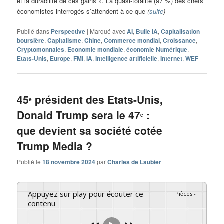
et la durabilité de ces gains ». La quasi-totalité (97 %) des chefs
économistes interrogés s’attendent à ce que
(
suite
)
Publié dans
Perspective
|
Marqué avec
AI
,
Bulle IA
,
Capitalisation
boursière
,
Capitalisme
,
Chine
,
Commerce mondial
,
Croissance
,
Cryptomonnaies
,
Economie mondiale
,
économie Numérique
,
Etats-Unis
,
Europe
,
FMI
,
IA
,
Intelligence artificielle
,
Internet
,
WEF
45
président des Etats-Unis,
e
Donald Trump sera le 47
:
e
que devient sa société cotée
Trump Media ?
Publié le
18 novembre 2024
par
Charles de Laubier
Appuyez sur play pour écouter ce
Pièces
:
-
contenu