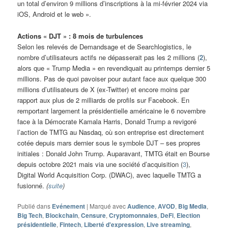
un total d’environ 9 millions d’inscriptions à la mi-février 2024 via
iOS, Android et le web ».
Actions « DJT » : 8 mois de turbulences
Selon les relevés de Demandsage et de Searchlogistics, le
nombre d’utilisateurs actifs ne dépasserait pas les 2 millions (
2
),
alors que « Trump Media » en revendiquait au printemps dernier 5
millions. Pas de quoi pavoiser pour autant face aux quelque 300
millions d’utilisateurs de X (ex-Twitter) et encore moins par
rapport aux plus de 2 milliards de profils sur Facebook. En
remportant largement la présidentielle américaine le 6 novembre
face à la Démocrate Kamala Harris, Donald Trump a revigoré
l’action de TMTG au Nasdaq, où son entreprise est directement
cotée depuis mars dernier sous le symbole DJT – ses propres
initiales : Donald John Trump. Auparavant, TMTG était en Bourse
depuis octobre 2021 mais via une société d’acquisition (
3
),
Digital World Acquisition Corp. (DWAC), avec laquelle TMTG a
fusionné.
(
suite
)
Publié dans
Evénement
|
Marqué avec
Audience
,
AVOD
,
Big Media
,
Big Tech
,
Blockchain
,
Censure
,
Cryptomonnaies
,
DeFi
,
Election
présidentielle
,
Fintech
,
Liberté d'expression
,
Live streaming
,