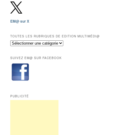
depuis
2009,
sauf
les
EM@ sur X
12
derniers
mois
TOUTES LES RUBRIQUES DE EDITION MULTIMÉDI@
réservés
Toutes
aux
les
abonnés.
rubriques
SUIVEZ EM@ SUR FACEBOOK
de
Edition
Multimédi@
PUBLICITÉ