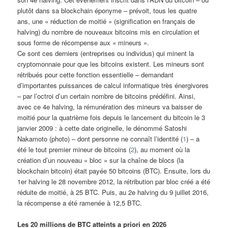
plutôt dans sa blockchain éponyme – prévoit, tous les quatre
ans, une « réduction de moitié » (signification en français de
halving) du nombre de nouveaux bitcoins mis en circulation et
sous forme de récompense aux « mineurs ».
Ce sont ces derniers (entreprises ou individus) qui minent la
cryptomonnaie pour que les bitcoins existent. Les mineurs sont
rétribués pour cette fonction essentielle – demandant
d’importantes puissances de calcul informatique très énergivores
– par l’octroi d’un certain nombre de bitcoins prédéfini. Ainsi,
avec ce 4e halving, la rémunération des mineurs va baisser de
moitié pour la quatrième fois depuis le lancement du bitcoin le 3
janvier 2009 : à cette date originelle, le dénommé Satoshi
Nakamoto (photo) – dont personne ne connaît l’identité (
1
) – a
été le tout premier mineur de bitcoins (
2
), au moment où la
création d’un nouveau « bloc » sur la chaîne de blocs (la
blockchain bitcoin) était payée 50 bitcoins (BTC). Ensuite, lors du
1er halving le 28 novembre 2012, la rétribution par bloc créé a été
réduite de moitié, à 25 BTC. Puis, au 2e halving du 9 juillet 2016,
la récompense a été ramenée à 12,5 BTC.
Les 20 millions de BTC atteints a priori en 2026