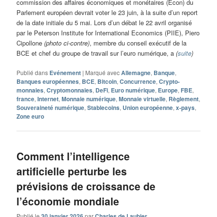
commission des affaires économiques et monétaires (Econ) du
Parlement européen devrait voter le 23 juin, à la suite d’un report
de la date initiale du 5 mai. Lors d’un débat le 22 avril organisé
par le Peterson Institute for International Economics (PIIE), Piero
Cipollone
(photo ci-contre)
, membre du conseil exécutif de la
BCE et chef du groupe de travail sur l’euro numérique, a
(
suite
)
Publié dans
Evénement
|
Marqué avec
Allemagne
,
Banque
,
Banques européennes
,
BCE
,
Bitcoin
,
Concurrence
,
Crypto-
monnaies
,
Cryptomonnaies
,
DeFi
,
Euro numérique
,
Europe
,
FBE
,
france
,
Internet
,
Monnaie numérique
,
Monnaie virtuelle
,
Règlement
,
Souveraineté numérique
,
Stablecoins
,
Union européenne
,
x-pays
,
Zone euro
Comment l’intelligence
artificielle perturbe les
prévisions de croissance de
l’économie mondiale
Publié le
30 janvier 2026
par
Charles de Laubier