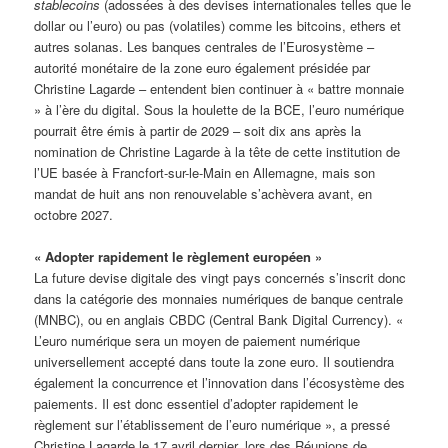
stablecoins
(adossées à des devises internationales telles que le
dollar ou l’euro) ou pas (volatiles) comme les bitcoins, ethers et
autres solanas. Les banques centrales de l’Eurosystème –
autorité monétaire de la zone euro également présidée par
Christine Lagarde – entendent bien continuer à « battre monnaie
» à l’ère du digital. Sous la houlette de la BCE, l’euro numérique
pourrait être émis à partir de 2029 – soit dix ans après la
nomination de Christine Lagarde à la tête de cette institution de
l’UE basée à Francfort-sur-le-Main en Allemagne, mais son
mandat de huit ans non renouvelable s’achèvera avant, en
octobre 2027.
« Adopter rapidement le règlement européen »
La future devise digitale des vingt pays concernés s’inscrit donc
dans la catégorie des monnaies numériques de banque centrale
(MNBC), ou en anglais CBDC (Central Bank Digital Currency). «
L’euro numérique sera un moyen de paiement numérique
universellement accepté dans toute la zone euro. Il soutiendra
également la concurrence et l’innovation dans l’écosystème des
paiements. Il est donc essentiel d’adopter rapidement le
règlement sur l’établissement de l’euro numérique », a pressé
Christine Lagarde le 17 avril dernier, lors des Réunions de