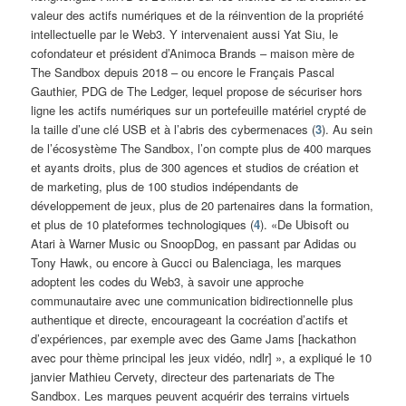
valeur des actifs numériques et de la réinvention de la propriété
intellectuelle par le Web3. Y intervenaient aussi Yat Siu, le
cofondateur et président d’Animoca Brands – maison mère de
The Sandbox depuis 2018 – ou encore le Français Pascal
Gauthier, PDG de The Ledger, lequel propose de sécuriser hors
ligne les actifs numériques sur un portefeuille matériel crypté de
la taille d’une clé USB et à l’abris des cybermenaces (
3
). Au sein
de l’écosystème The Sandbox, l’on compte plus de 400 marques
et ayants droits, plus de 300 agences et studios de création et
de marketing, plus de 100 studios indépendants de
développement de jeux, plus de 20 partenaires dans la formation,
et plus de 10 plateformes technologiques (
4
). «De Ubisoft ou
Atari à Warner Music ou SnoopDog, en passant par Adidas ou
Tony Hawk, ou encore à Gucci ou Balenciaga, les marques
adoptent les codes du Web3, à savoir une approche
communautaire avec une communication bidirectionnelle plus
authentique et directe, encourageant la cocréation d’actifs et
d’expériences, par exemple avec des Game Jams [hackathon
avec pour thème principal les jeux vidéo, ndlr] », a expliqué le 10
janvier Mathieu Cervety, directeur des partenariats de The
Sandbox. Les marques peuvent acquérir des terrains virtuels