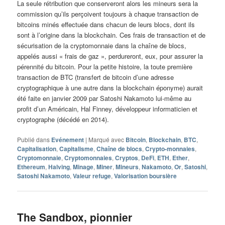
La seule rétribution que conserveront alors les mineurs sera la
commission qu’ils perçoivent toujours à chaque transaction de
bitcoins minés effectuée dans chacun de leurs blocs, dont ils
sont à l’origine dans la blockchain. Ces frais de transaction et de
sécurisation de la cryptomonnaie dans la chaîne de blocs,
appelés aussi « frais de gaz », perdureront, eux, pour assurer la
pérennité du bitcoin. Pour la petite histoire, la toute première
transaction de BTC (transfert de bitcoin d’une adresse
cryptographique à une autre dans la blockchain éponyme) aurait
été faite en janvier 2009 par Satoshi Nakamoto lui-même au
profit d’un Américain, Hal Finney, développeur informaticien et
cryptographe (décédé en 2014).
Publié dans
Evénement
|
Marqué avec
Bitcoin
,
Blockchain
,
BTC
,
Capitalisation
,
Capitalisme
,
Chaîne de blocs
,
Crypto-monnaies
,
Cryptomonnaie
,
Cryptomonnaies
,
Cryptos
,
DeFi
,
ETH
,
Ether
,
Ethereum
,
Halving
,
Minage
,
Miner
,
Mineurs
,
Nakamoto
,
Or
,
Satoshi
,
Satoshi Nakamoto
,
Valeur refuge
,
Valorisation boursière
The Sandbox, pionnier