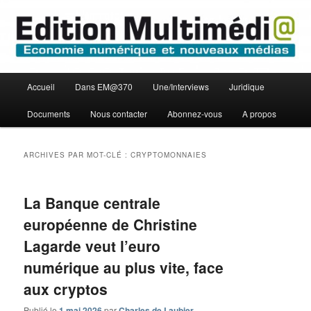
Aller
Aller
Economie numérique et Nouveaux médias
au
au
contenu
contenu
principal
secondaire
Edition Multimédi@
Menu
Accueil
Dans EM@370
Une/Interviews
Juridique
principal
Documents
Nous contacter
Abonnez-vous
A propos
ARCHIVES PAR MOT-CLÉ :
CRYPTOMONNAIES
La Banque centrale
européenne de Christine
Lagarde veut l’euro
numérique au plus vite, face
aux cryptos
Publié le
1 mai 2026
par
Charles de Laubier