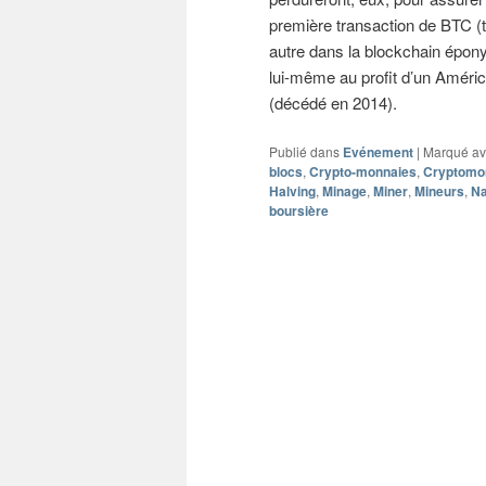
première transaction de BTC (t
autre dans la blockchain épony
lui-même au profit d’un Améric
(décédé en 2014).
Publié dans
Evénement
|
Marqué a
blocs
,
Crypto-monnaies
,
Cryptomo
Halving
,
Minage
,
Miner
,
Mineurs
,
N
boursière