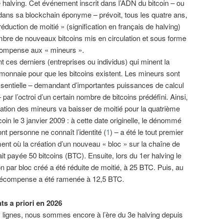
 halving. Cet événement inscrit dans l’ADN du bitcoin – ou
 dans sa blockchain éponyme – prévoit, tous les quatre ans,
réduction de moitié » (signification en français de halving)
bre de nouveaux bitcoins mis en circulation et sous forme
compense aux « mineurs ».
t ces derniers (entreprises ou individus) qui minent la
monnaie pour que les bitcoins existent. Les mineurs sont
essentielle – demandant d’importantes puissances de calcul
par l’octroi d’un certain nombre de bitcoins prédéfini. Ainsi,
ation des mineurs va baisser de moitié pour la quatrième
coin le 3 janvier 2009 : à cette date originelle, le dénommé
t personne ne connaît l’identité (
1
) – a été le tout premier
ent où la création d’un nouveau « bloc » sur la chaîne de
ait payée 50 bitcoins (BTC). Ensuite, lors du 1er halving le
n par bloc créé a été réduite de moitié, à 25 BTC. Puis, au
la récompense a été ramenée à 12,5 BTC.
ts a priori en 2026
s lignes, nous sommes encore à l’ère du 3e halving depuis