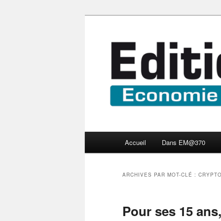
Aller
Aller
Economie numérique et Nouve
au
au
contenu
contenu
Edition Multi
principal
secondaire
Menu
Accueil
Dans EM@370
principal
ARCHIVES PAR MOT-CLÉ :
CRYPT
Pour ses 15 ans, 