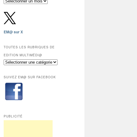
Archives
gratuites
depuis
2009,
sauf
les
EM@ sur X
12
derniers
mois
TOUTES LES RUBRIQUES DE
réservés
EDITION MULTIMÉDI@
aux
Toutes
abonnés.
les
rubriques
SUIVEZ EM@ SUR FACEBOOK
de
Edition
Multimédi@
PUBLICITÉ