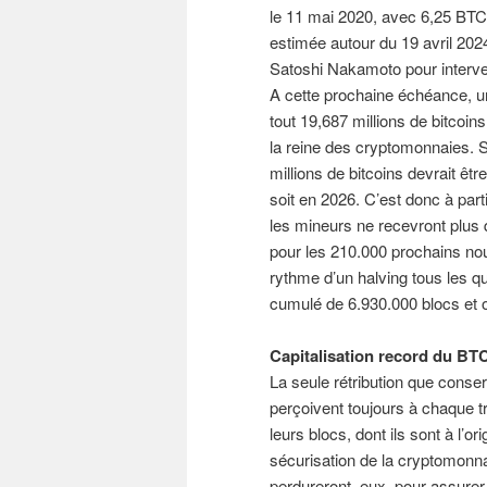
le 11 mai 2020, avec 6,25 BTC l
estimée autour du 19 avril 202
Satoshi Nakamoto pour interven
A cette prochaine échéance, un
tout 19,687 millions de bitcoin
la reine des cryptomonnaies. S
millions de bitcoins devrait êt
soit en 2026. C’est donc à part
les mineurs ne recevront plus q
pour les 210.000 prochains nou
rythme d’un halving tous les q
cumulé de 6.930.000 blocs et o
Capitalisation record du BTC 
La seule rétribution que conse
perçoivent toujours à chaque 
leurs blocs, dont ils sont à l’o
sécurisation de la cryptomonna
perdureront, eux, pour assurer l