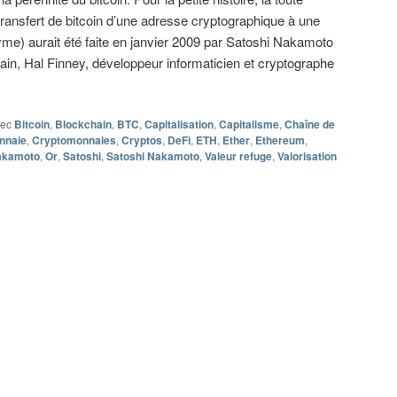
ransfert de bitcoin d’une adresse cryptographique à une
me) aurait été faite en janvier 2009 par Satoshi Nakamoto
ain, Hal Finney, développeur informaticien et cryptographe
vec
Bitcoin
,
Blockchain
,
BTC
,
Capitalisation
,
Capitalisme
,
Chaîne de
nnaie
,
Cryptomonnaies
,
Cryptos
,
DeFi
,
ETH
,
Ether
,
Ethereum
,
akamoto
,
Or
,
Satoshi
,
Satoshi Nakamoto
,
Valeur refuge
,
Valorisation