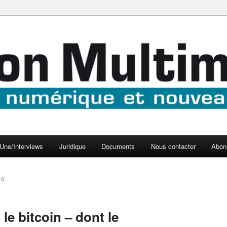
aux médias
médi@
Une/Interviews
Juridique
Documents
Nous contacter
Abon
OS
le bitcoin – dont le