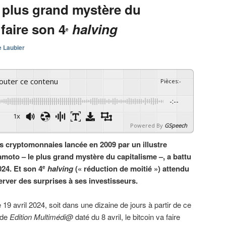
e plus grand mystère du
 faire son 4
halving
e
e Laubier
couter ce contenu
Pièces
:
-
-:--
1x
Powered By
GSpeech
es cryptomonnaies lancée en 2009 par un illustre
moto – le plus grand mystère du capitalisme –, a battu
24. Et son 4
halving
(« réduction de moitié ») attendu
e
server des surprises à ses investisseurs.
e 19 avril 2024, soit dans une dizaine de jours à partir de ce
 de
Edition Multimédi@
daté du 8 avril, le bitcoin va faire