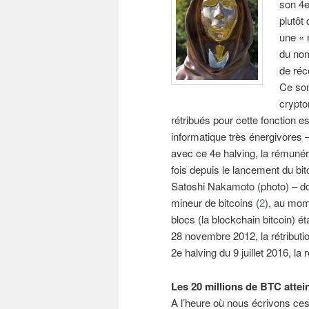
son 4e
plutôt
une « 
du nom
de ré
Ce son
crypto
rétribués pour cette fonction 
informatique très énergivores – 
avec ce 4e halving, la rémunér
fois depuis le lancement du bit
Satoshi Nakamoto (photo) – don
mineur de bitcoins (
2
), au mom
blocs (la blockchain bitcoin) ét
28 novembre 2012, la rétributio
2e halving du 9 juillet 2016, 
Les 20 millions de BTC attein
A l’heure où nous écrivons ce