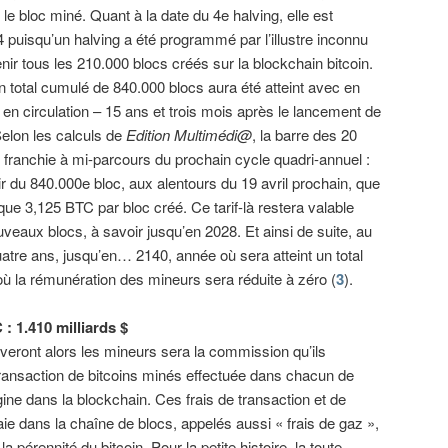
e bloc miné. Quant à la date du 4e halving, elle est
4 puisqu’un halving a été programmé par l’illustre inconnu
ir tous les 210.000 blocs créés sur la blockchain bitcoin.
 total cumulé de 840.000 blocs aura été atteint avec en
s en circulation – 15 ans et trois mois après le lancement de
elon les calculs de
Edition Multimédi@
, la barre des 20
re franchie à mi-parcours du prochain cycle quadri-annuel :
ir du 840.000e bloc, aux alentours du 19 avril prochain, que
ue 3,125 BTC par bloc créé. Ce tarif-là restera valable
veaux blocs, à savoir jusqu’en 2028. Et ainsi de suite, au
uatre ans, jusqu’en… 2140, année où sera atteint un total
ù la rémunération des mineurs sera réduite à zéro (
3
).
: 1.410 milliards $
rveront alors les mineurs sera la commission qu’ils
transaction de bitcoins minés effectuée dans chacun de
rigine dans la blockchain. Ces frais de transaction et de
ie dans la chaîne de blocs, appelés aussi « frais de gaz »,
a pérennité du bitcoin. Pour la petite histoire, la toute