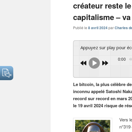
créateur reste l
capitalisme – va
Publié le
8 avril 2024
par
Charles d
Appuyez sur play pour é
0:00
Le bitcoin, la plus célèbre d
inconnu appelé Satoshi Naka
record sur record en mars 20
le 19 avril 2024 risque de ré
Vers l
n°319