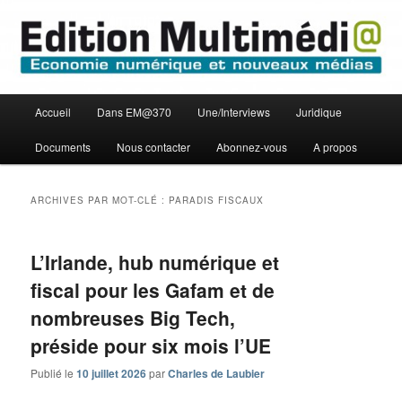
Aller
Aller
Economie numérique et Nouveaux médias
au
au
contenu
contenu
principal
secondaire
Edition Multimédi@
Menu
Accueil
Dans EM@370
Une/Interviews
Juridique
principal
Documents
Nous contacter
Abonnez-vous
A propos
ARCHIVES PAR MOT-CLÉ :
PARADIS FISCAUX
L’Irlande, hub numérique et
fiscal pour les Gafam et de
nombreuses Big Tech,
préside pour six mois l’UE
Publié le
10 juillet 2026
par
Charles de Laubier