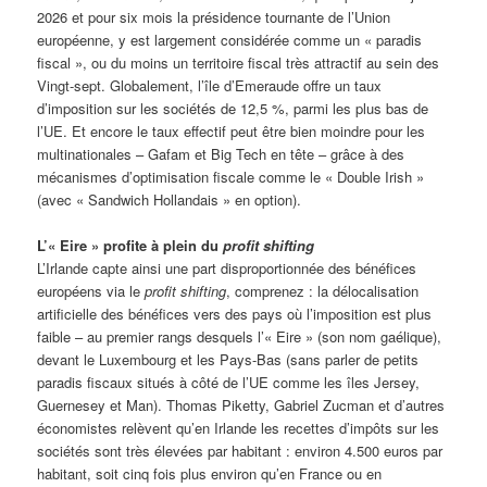
2026 et pour six mois la présidence tournante de l’Union
européenne, y est largement considérée comme un « paradis
fiscal », ou du moins un territoire fiscal très attractif au sein des
Vingt-sept. Globalement, l’île d’Emeraude offre un taux
d’imposition sur les sociétés de 12,5 %, parmi les plus bas de
l’UE. Et encore le taux effectif peut être bien moindre pour les
multinationales – Gafam et Big Tech en tête – grâce à des
mécanismes d’optimisation fiscale comme le « Double Irish »
(avec « Sandwich Hollandais » en option).
L’« Eire » profite à plein du
profit shifting
L’Irlande capte ainsi une part disproportionnée des bénéfices
européens via le
profit shifting
, comprenez : la délocalisation
artificielle des bénéfices vers des pays où l’imposition est plus
faible – au premier rangs desquels l’« Eire » (son nom gaélique),
devant le Luxembourg et les Pays-Bas (sans parler de petits
paradis fiscaux situés à côté de l’UE comme les îles Jersey,
Guernesey et Man). Thomas Piketty, Gabriel Zucman et d’autres
économistes relèvent qu’en Irlande les recettes d’impôts sur les
sociétés sont très élevées par habitant : environ 4.500 euros par
habitant, soit cinq fois plus environ qu’en France ou en