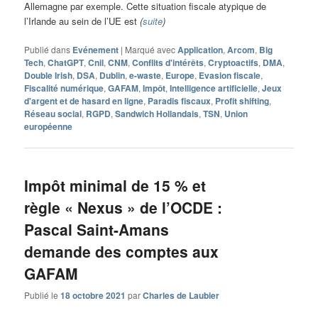
Allemagne par exemple. Cette situation fiscale atypique de
l’Irlande au sein de l’UE est
(
suite
)
Publié dans
Evénement
|
Marqué avec
Application
,
Arcom
,
Big
Tech
,
ChatGPT
,
Cnil
,
CNM
,
Conflits d'intérêts
,
Cryptoactifs
,
DMA
,
Double Irish
,
DSA
,
Dublin
,
e-waste
,
Europe
,
Evasion fiscale
,
Fiscalité numérique
,
GAFAM
,
Impôt
,
Intelligence artificielle
,
Jeux
d'argent et de hasard en ligne
,
Paradis fiscaux
,
Profit shifting
,
Réseau social
,
RGPD
,
Sandwich Hollandais
,
TSN
,
Union
européenne
Impôt minimal de 15 % et
règle « Nexus » de l’OCDE :
Pascal Saint-Amans
demande des comptes aux
GAFAM
Publié le
18 octobre 2021
par
Charles de Laubier