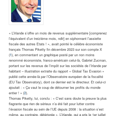
« L’Irlande s’offre un mois de revenus supplémentaire [comprenez
l’équivalent d’un treizième mois, ndlr] en siphonnant l’assiette
fiscale des autres Etats ! », avait pointé le célèbre économiste
français Thomas Piketty fin décembre 2023 sur son compte X
(
1
), en commentant un graphique posté par un non moins
renommé économiste, franco-américain celui-là, Gabriel Zucman,
portant sur les revenus de l’impôt sur les sociétés de l’Irlande par
habitant – illustration extraite du rapport « Global Tax Evasion »
publié cette année-là par l’Observatoire européen de la fiscalité
(EU Tax Observatory), dont ce dernier est le directeur. Et celui-ci
ajoutait : « Ça vaut le coup de détourner les profits du monde
entier ! » (
2
).
Thomas Piketty, lui, conclu : « C’est sans doute la preuve la plus
flagrante que rien de sérieux n’a été fait pour lutter contre
l’évasion fiscale au sein de l’UE depuis 2008 : la situation s’est
même, au contraire, détériorée ». L’Irlande, qui a pris le 1er juillet