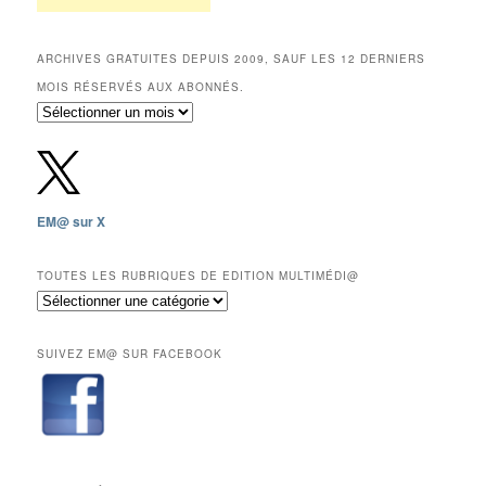
ARCHIVES GRATUITES DEPUIS 2009, SAUF LES 12 DERNIERS
MOIS RÉSERVÉS AUX ABONNÉS.
Archives
gratuites
depuis
2009,
sauf
les
EM@ sur X
12
derniers
mois
TOUTES LES RUBRIQUES DE EDITION MULTIMÉDI@
réservés
Toutes
aux
les
abonnés.
rubriques
SUIVEZ EM@ SUR FACEBOOK
de
Edition
Multimédi@