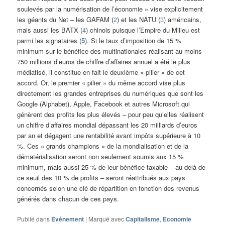
soulevés par la numérisation de l’économie » vise explicitement
les géants du Net – les GAFAM (
2
) et les NATU (
3
) américains,
mais aussi les BATX (
4
) chinois puisque l’Empire du Milieu est
parmi les signataires (
5
). Si le taux d’imposition de 15 %
minimum sur le bénéfice des multinationales réalisant au moins
750 millions d’euros de chiffre d’affaires annuel a été le plus
médiatisé, il constitue en fait le deuxième « pilier » de cet
accord. Or, le premier « pilier » du même accord vise plus
directement les grandes entreprises du numériques que sont les
Google (Alphabet), Apple, Facebook et autres Microsoft qui
génèrent des profits les plus élevés – pour peu qu’elles réalisent
un chiffre d’affaires mondial dépassant les 20 milliards d’euros
par an et dégagent une rentabilité avant impôts supérieure à 10
%. Ces « grands champions » de la mondialisation et de la
dématérialisation seront non seulement soumis aux 15 %
minimum, mais aussi 25 % de leur bénéfice taxable – au-delà de
ce seuil des 10 % de profits – seront réattribués aux pays
concernés selon une clé de répartition en fonction des revenus
générés dans chacun de ces pays.
Publié dans
Evénement
|
Marqué avec
Capitalisme
,
Economie