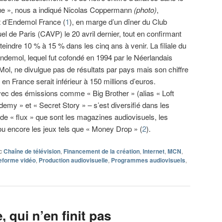
e », nous a indiqué Nicolas Coppermann
(photo)
,
t d’Endemol France (
1
), en marge d’un dîner du Club
el de Paris (CAVP) le 20 avril dernier, tout en confirmant
tteindre 10 % à 15 % dans les cinq ans à venir. La filiale du
ndemol, lequel fut cofondé en 1994 par le Néerlandais
Mol, ne divulgue pas de résultats par pays mais son chiffre
s en France serait inférieur à 150 millions d’euros.
 avec des émissions comme « Big Brother » (alias « Loft
demy » et « Secret Story » – s’est diversifié dans les
de « flux » que sont les magazines audiovisuels, les
ou encore les jeux tels que « Money Drop » (
2
).
c
Chaîne de télévision
,
Financement de la création
,
Internet
,
MCN
,
eforme vidéo
,
Production audiovisuelle
,
Programmes audiovisuels
,
 qui n’en finit pas