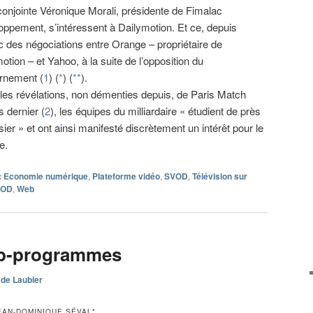
conjointe Véronique Morali, présidente de Fimalac
ppement, s’intéressent à Dailymotion. Et ce, depuis
c des négociations entre Orange – propriétaire de
otion – et Yahoo, à la suite de l’opposition du
rnement (
1
) (
*
) (
**
).
les révélations, non démenties depuis, de Paris Match
s dernier (
2
), les équipes du milliardaire « étudient de près
sier » et ont ainsi manifesté discrètement un intérêt pour le
e.
c
Economie numérique
,
Plateforme vidéo
,
SVOD
,
Télévision sur
VOD
,
Web
eb-programmes
 de Laubier
EAN-DOMINIQUE SÉVAL*