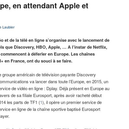
pe, en attendant Apple et
e Laubier
o et de la télé en ligne s’organise avec le lancement de
ls que Discovery, HBO, Apple, … A l’instar de Netflix,
rs commencent à déferler en Europe. Les chaînes
+ en France, ont du souci à se faire.
e groupe américain de télévision payante Discovery
ommunications va lancer dans toute l’Europe, en 2015, un
ervice de vidéo en ligne : Dplay. Déjà présent en Europe au
ravers de sa filiale Eurosport, après avoir racheté début
014 les parts de TF1 (
1
), il opère un premier service de
ervice en ligne de la chaîne sportive baptisé Eurosport
layer.