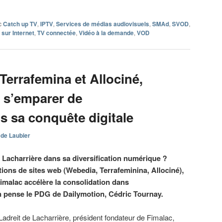
c
Catch up TV
,
IPTV
,
Services de médias audiovisuels
,
SMAd
,
SVOD
,
 sur Internet
,
TV connectée
,
Vidéo à la demande
,
VOD
Terrafemina et Allociné,
t s’emparer de
s sa conquête digitale
 de Laubier
 Lacharrière dans sa diversification numérique ?
tions de sites web (Webedia, Terrafeminina, Allociné),
Fimalac accélère la consolidation dans
’en pense le PDG de Dailymotion, Cédric Tournay.
adreit de Lacharrière, président fondateur de Fimalac,