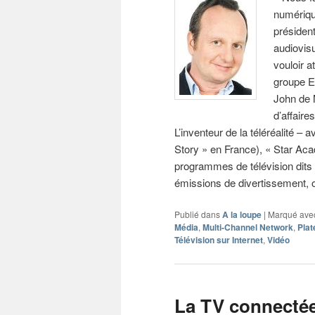
numériqu
présiden
audiovisu
vouloir a
groupe E
John de 
d’affaire
L’inventeur de la téléréalité –
Story » en France), « Star Aca
programmes de télévision dits 
émissions de divertissement, 
Publié dans
A la loupe
|
Marqué ave
Média
,
Multi-Channel Network
,
Plat
Télévision sur Internet
,
Vidéo
La TV connectée,