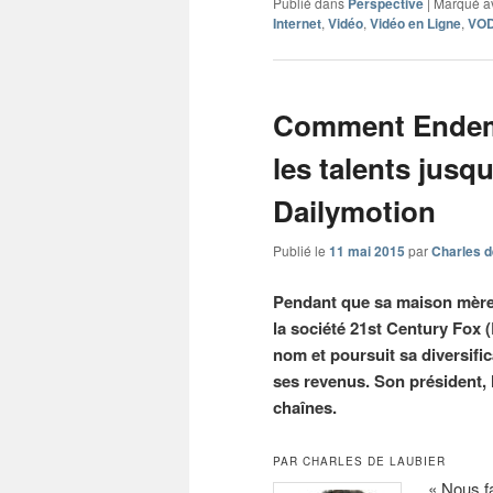
Publié dans
Perspective
|
Marqué a
Internet
,
Vidéo
,
Vidéo en Ligne
,
VO
Comment Endemo
les talents jusq
Dailymotion
Publié le
11 mai 2015
par
Charles d
Pendant que sa maison mère
la société 21st Century Fox
nom et poursuit sa diversifi
ses revenus. Son président,
chaînes.
PAR CHARLES DE LAUBIER
« Nous fa