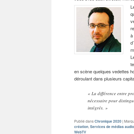
L
q
v
r
à
d
m
L
t
en scène quelques vedettes ho
déroulant dans plusieurs capita
« La différence entre p
nécessaire pour disting
intégrés. »
Publié dans
Chronique 2020
|
Marqu
création
,
Services de médias audio
WebTV