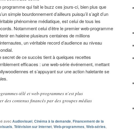
e programme qui fait le buzz ces jours-ci, bien plus que
u’un simple bourdonnement d’ailleurs puisqu’il s’agit d’un
éritable phénomène médiatique, est celui de tous les
ecords. Notamment celui d’être le premier web-programme
 tenir en haleine plusieurs centaines de millions
’internautes, un véritable record d’audience au niveau
ondial.
e secret de ce succès tient à quelques recettes
erriblement efficaces : une web-série événement, mettant
llywoodiennes et s’appuyant sur une action haletante se
les.
rogrammes-télé et web-programmes n’est plus
uer des contenus financés par des groupes médias
é avec
Audiovisuel
,
Cinéma à la demande
,
Financement de la
visuels
,
Télévision sur Internet
,
Web-programmes
,
Web-séries
,