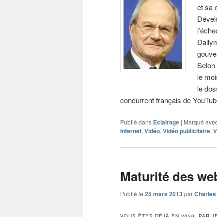
et sa 
Dévelo
l’éche
Dailym
gouve
Selon 
le moi
le dos
concurrent français de YouTub
Publié dans
Eclairage
|
Marqué ave
Internet
,
Vidéo
,
Vidéo publicitaire
,
Maturité des w
Publié le
25 mars 2013
par
Charles
VOUS ÊTES DÉJÀ EN 2020, PAR J