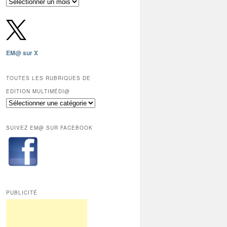
Archives
gratuites
depuis
2009,
sauf
les
EM@ sur X
12
derniers
mois
TOUTES LES RUBRIQUES DE
réservés
EDITION MULTIMÉDI@
aux
Toutes
abonnés.
les
rubriques
SUIVEZ EM@ SUR FACEBOOK
de
Edition
Multimédi@
PUBLICITÉ