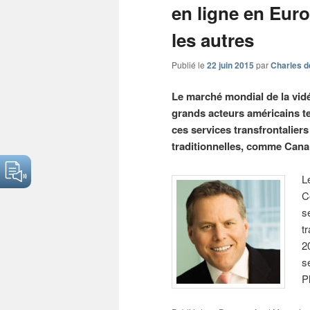
en ligne en Euro
les autres
Publié le
22 juin 2015
par
Charles d
Le marché mondial de la vidé
grands acteurs américains te
ces services transfrontalie
traditionnelles, comme Canal
L
C
s
t
2
s
P