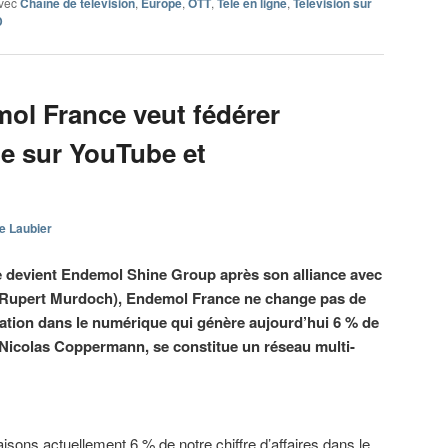
vec
Chaîne de télévision
,
Europe
,
OTT
,
Télé en ligne
,
Télévision sur
D
l France veut fédérer
ue sur YouTube et
e Laubier
 devient Endemol Shine Group après son alliance avec
 (Rupert Murdoch), Endemol France ne change pas de
cation dans le numérique qui génère aujourd’hui 6 % de
 Nicolas Coppermann, se constitue un réseau multi-
isons actuellement 6 % de notre chiffre d’affaires dans le