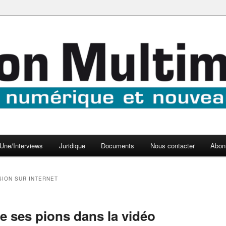
aux médias
médi@
Une/Interviews
Juridique
Documents
Nous contacter
Abon
SION SUR INTERNET
e ses pions dans la vidéo