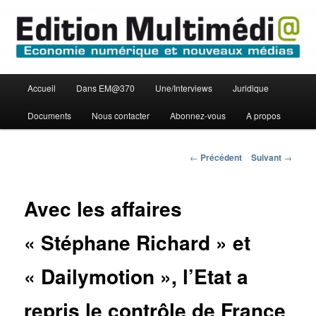
Aller
Economie numérique et Nouveaux médias
au
contenu
principal
Edition Multimédi@
Menu
Accueil
Dans EM@370
Une/Interviews
Juridique
principal
Documents
Nous contacter
Abonnez-vous
A propos
Navigation
←
Précédent
Suivant
→
des
articles
Avec les affaires
« Stéphane Richard » et
« Dailymotion », l’Etat a
repris le contrôle de France