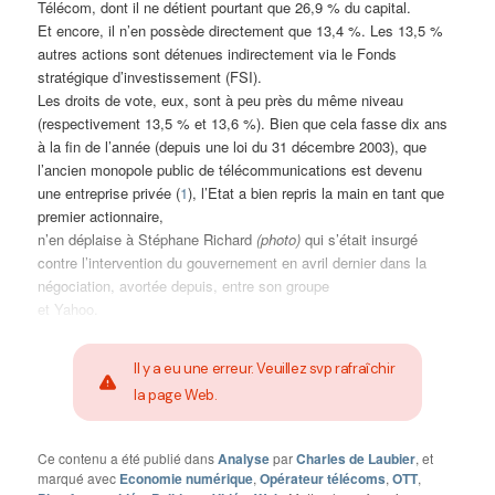
Télécom, dont il ne détient pourtant que 26,9 % du capital.
Et encore, il n’en possède directement que 13,4 %. Les 13,5 %
autres actions sont détenues indirectement via le Fonds
stratégique d’investissement (FSI).
Les droits de vote, eux, sont à peu près du même niveau
(respectivement 13,5 % et 13,6 %). Bien que cela fasse dix ans
à la fin de l’année (depuis une loi du 31 décembre 2003), que
l’ancien monopole public de télécommunications est devenu
une entreprise privée (
1
), l’Etat a bien repris la main en tant que
premier actionnaire,
n’en déplaise à Stéphane Richard
(photo)
qui s’était insurgé
contre l’intervention du gouvernement en avril dernier dans la
négociation, avortée depuis, entre son groupe
et Yahoo.
Il y a eu une erreur. Veuillez svp rafraîchir
la page Web.
Ce contenu a été publié dans
Analyse
par
Charles de Laubier
, et
marqué avec
Economie numérique
,
Opérateur télécoms
,
OTT
,