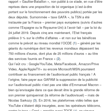
rapport « Gaultier-Bataillon », non publié à ce stade, en vue d’être
reprises dans une proposition de loi organique (c’est-à-dire
portant sur le fonctionnement des pouvoirs publics) portée par les
deux députés. Surnommée « taxe GAFA », la TSN a été
instaurée par la France – premier pays européens (suivis d’autres
comme l’Espagne ou le Royaume-Uni) à l’avoir fait – par la loi du
24 juillet 2019. Depuis cinq ans maintenant, l’Etat français
prélève 3 % sur le chiffre d’affaires – et non sur les bénéfices
comme le prévoit au niveau mondial l’OCDE (
1
) – généré par les
géants du numérique dont les revenus mondiaux dépassent les
750 millions d’euros, dont plus de 25 millions d’euros « au titre
des services fournis en France » (
2
).
Qui l’eût cru : Google/YouTube, Meta/Facebook, Amazon/Prive
Video, Apple/AppleTV+ ou encore Microsoft/MSN pourraient
contribuer au financement de l’audiovisuel public français ! A
l’origine, faire payer aux GAFAM la suppression de la publicité
sur l’audiovisuel public n’est pas une idée d’Emmanuel Macron –
bien qu’envisagée dans ce que devait être la grande réforme de
son premier quinquennat (la réforme de l’audiovisuel) – mais de
Nicolas Sarkozy (
3
). En 2016, les plateformes vidéo telles que
YouTube s’étaient déjà insurgées, avec les opérateurs télécoms,
contre la taxe « Copé » appelée aussi TOCE (
4
), en vigueur