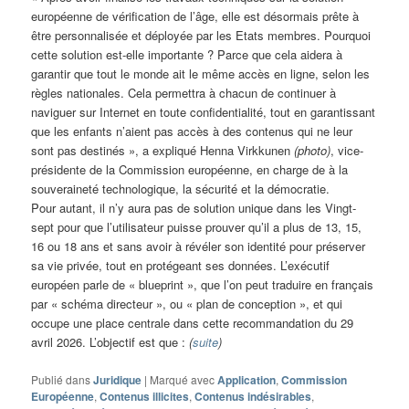
européenne de vérification de l’âge, elle est désormais prête à
être personnalisée et déployée par les Etats membres. Pourquoi
cette solution est-elle importante ? Parce que cela aidera à
garantir que tout le monde ait le même accès en ligne, selon les
règles nationales. Cela permettra à chacun de continuer à
naviguer sur Internet en toute confidentialité, tout en garantissant
que les enfants n’aient pas accès à des contenus qui ne leur
sont pas destinés », a expliqué Henna Virkkunen
(photo)
, vice-
présidente de la Commission européenne, en charge de à la
souveraineté technologique, la sécurité et la démocratie.
Pour autant, il n’y aura pas de solution unique dans les Vingt-
sept pour que l’utilisateur puisse prouver qu’il a plus de 13, 15,
16 ou 18 ans et sans avoir à révéler son identité pour préserver
sa vie privée, tout en protégeant ses données. L’exécutif
européen parle de « blueprint », que l’on peut traduire en français
par « schéma directeur », ou « plan de conception », et qui
occupe une place centrale dans cette recommandation du 29
avril 2026. L’objectif est que :
(
suite
)
Publié dans
Juridique
|
Marqué avec
Application
,
Commission
Européenne
,
Contenus illicites
,
Contenus indésirables
,