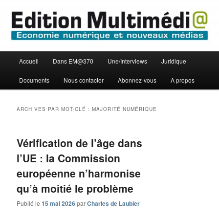
Aller
Aller
Economie numérique et Nouveaux médias
au
au
contenu
contenu
principal
secondaire
Edition Multimédi@
Menu
Accueil
Dans EM@370
Une/Interviews
Juridique
principal
Documents
Nous contacter
Abonnez-vous
A propos
ARCHIVES PAR MOT-CLÉ :
MAJORITÉ NUMÉRIQUE
Vérification de l’âge dans
l’UE : la Commission
européenne n’harmonise
qu’à moitié le problème
Publié le
15 mai 2026
par
Charles de Laubier