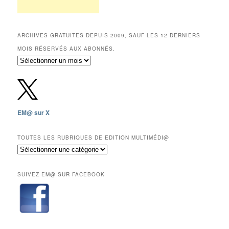
ARCHIVES GRATUITES DEPUIS 2009, SAUF LES 12 DERNIERS
MOIS RÉSERVÉS AUX ABONNÉS.
Archives
gratuites
depuis
2009,
sauf
les
EM@ sur X
12
derniers
mois
TOUTES LES RUBRIQUES DE EDITION MULTIMÉDI@
réservés
Toutes
aux
les
abonnés.
rubriques
SUIVEZ EM@ SUR FACEBOOK
de
Edition
Multimédi@