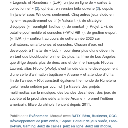
« Legends of Runeterra » (LoR), un jeu en ligne de « cartes à
collectionner » (
2
), qui était en version bêta ouverte (
3
), depuis
fin janvier sous Windows seulement. Cinq autres jeux vidéo en
ligne – respectivement de tir (« Valorant »), de stratégie
d’équipes (« Teamfight Tactics »), de combat (« Projet L »), de
bataille pour mobile et consoles («Wild Rift »), de gestion e-sport
(« TBA ») – sortiront au cours de cette année 2020 sur
ordinateurs, smartphones et consoles. Chacun d’eux est
développé, à l’instar de « LoL », pour durer plus d’une décennie
en tant que blockbuster online. De plus, la firme de Los Angeles
que dirige depuis plus de deux ans et demi le Français Nicolas
Laurent, alias Nicolo
(photo)
, s’est lancée dans le développement
d’une série d’animation baptisée « Arcane » et attendue d’ici la
fin de l’année. « Riot construit également le monde de Runeterra
[celui rendu célèbre par LoL, ndlr] à travers des projets
multimédias sur la musique, des bandes dessinées, des jeux de
société et la prochaine série animée Arcane », promet l’éditeur
américain, filiale du chinois Tencent depuis 2011.
Publié dans
Evénement
|
Marqué avec
BATX
,
Bêta
,
Business
,
CCG
,
Développement de jeux vidéo
,
E-sport
,
Editeur de jeux vidéo
,
Free-
to-Play
,
Gaming
,
Jeux de cartes
,
jeux en ligne
,
Jeux sur mobile
,