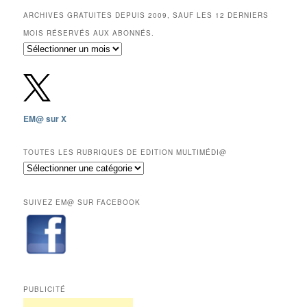
ARCHIVES GRATUITES DEPUIS 2009, SAUF LES 12 DERNIERS
MOIS RÉSERVÉS AUX ABONNÉS.
Archives
gratuites
depuis
2009,
sauf
les
EM@ sur X
12
derniers
mois
TOUTES LES RUBRIQUES DE EDITION MULTIMÉDI@
réservés
Toutes
aux
les
abonnés.
rubriques
SUIVEZ EM@ SUR FACEBOOK
de
Edition
Multimédi@
PUBLICITÉ