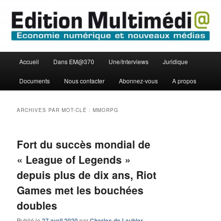
Aller
Aller
Economie numérique et Nouveaux médias
au
au
contenu
contenu
principal
secondaire
Edition Multimédi@
Menu
Accueil
Dans EM@370
Une/Interviews
Juridique
principal
Documents
Nous contacter
Abonnez-vous
A propos
ARCHIVES PAR MOT-CLÉ :
MMORPG
Fort du succès mondial de
« League of Legends »
depuis plus de dix ans, Riot
Games met les bouchées
doubles
Publié le
27 avril 2020
par
Charles de Laubier