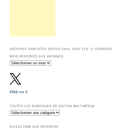
ARCHIVES GRATUITES DEPUIS 2009, SAUF LES 12 DERNIERS
MOIS RÉSERVÉS AUX ABONNÉS.
Archives
gratuites
depuis
2009,
sauf
les
EM@ sur X
12
derniers
mois
TOUTES LES RUBRIQUES DE EDITION MULTIMÉDI@
réservés
Toutes
aux
les
abonnés.
rubriques
SUIVEZ EM@ SUR FACEBOOK