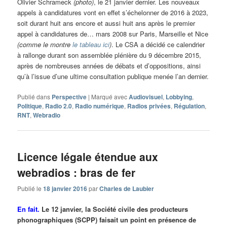
Olivier Schrameck
(photo)
, le 21 janvier dernier. Les nouveaux
appels à candidatures vont en effet s’échelonner de 2016 à 2023,
soit durant huit ans encore et aussi huit ans après le premier
appel à candidatures de… mars 2008 sur Paris, Marseille et Nice
(comme le montre
le tableau ici
)
. Le CSA a décidé ce calendrier
à rallonge durant son assemblée plénière du 9 décembre 2015,
après de nombreuses années de débats et d’oppositions, ainsi
qu’à l’issue d’une ultime consultation publique menée l’an dernier.
Publié dans
Perspective
|
Marqué avec
Audiovisuel
,
Lobbying
,
Politique
,
Radio 2.0
,
Radio numérique
,
Radios privées
,
Régulation
,
RNT
,
Webradio
Licence légale étendue aux
webradios : bras de fer
Publié le
18 janvier 2016
par
Charles de Laubier
En fait.
Le 12 janvier, la Société civile des producteurs
phonographiques (SCPP) faisait un point en présence de