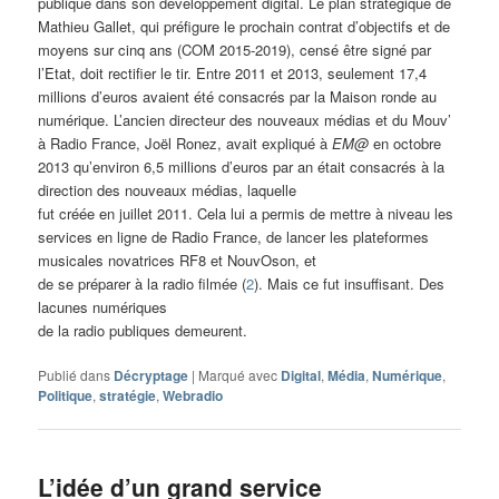
publique dans son développement digital. Le plan stratégique de
Mathieu Gallet, qui préfigure le prochain contrat d’objectifs et de
moyens sur cinq ans (COM 2015-2019), censé être signé par
l’Etat, doit rectifier le tir. Entre 2011 et 2013, seulement 17,4
millions d’euros avaient été consacrés par la Maison ronde au
numérique. L’ancien directeur des nouveaux médias et du Mouv’
à Radio France, Joël Ronez, avait expliqué à
EM@
en octobre
2013 qu’environ 6,5 millions d’euros par an était consacrés à la
direction des nouveaux médias, laquelle
fut créée en juillet 2011. Cela lui a permis de mettre à niveau les
services en ligne de Radio France, de lancer les plateformes
musicales novatrices RF8 et NouvOson, et
de se préparer à la radio filmée (
2
). Mais ce fut insuffisant. Des
lacunes numériques
de la radio publiques demeurent.
Publié dans
Décryptage
|
Marqué avec
Digital
,
Média
,
Numérique
,
Politique
,
stratégie
,
Webradio
L’idée d’un grand service