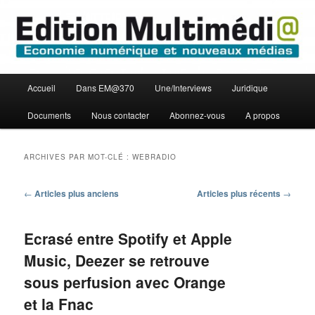
Aller
Aller
Economie numérique et Nouveaux médias
au
au
contenu
contenu
principal
secondaire
Edition Multimédi@
Menu
Accueil
Dans EM@370
Une/Interviews
Juridique
principal
Documents
Nous contacter
Abonnez-vous
A propos
ARCHIVES PAR MOT-CLÉ :
WEBRADIO
Navigation
←
Articles plus anciens
Articles plus récents
→
des
articles
Ecrasé entre Spotify et Apple
Music, Deezer se retrouve
sous perfusion avec Orange
et la Fnac