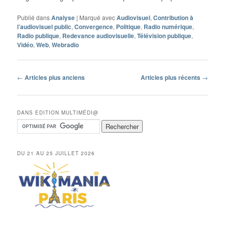
Publié dans
Analyse
|
Marqué avec
Audiovisuel
,
Contribution à
l’audiovisuel public
,
Convergence
,
Politique
,
Radio numérique
,
Radio publique
,
Redevance audiovisuelle
,
Télévision publique
,
Vidéo
,
Web
,
Webradio
Navigation
←
Articles plus anciens
Articles plus récents
→
des
articles
DANS EDITION MULTIMÉDI@
DU 21 AU 25 JUILLET 2026