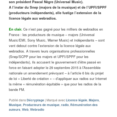
son président Pascal Nègre (Universal Music).
A l’instar du Snep (majors de la musique) et de l’UPFI/SPPF
(producteurs indépendants), elle fustige l’extension de la
licence légale aux webradios.
En clair.
Ce n’est pas gagné pour les milliers de webradios en
France : les producteurs de musique – majors (Universal
Music/EMI, Sony Music, Warner Music) et indépendants – sont
vent debout contre l’extension de la licence légale aux
webradios. A travers leurs organisations professionnelles
(Snep/SCPP pour les majors et UPFI/SPPF pour les
indépendants), ils accusent le gouvernement d’être passé en
force en faisant adopter le 29 septembre 2015 à l’Assemblée
nationale un amendement prévoyant – à l’article 6 bis du projet
de loi « Liberté de création » – d’appliquer aux radios sur Internet
la même « rémunération équitable » que pour les radios de la
bande FM.
Publié dans
Décryptage
|
Marqué avec
Licence légale
,
Majors
,
Musique
,
Producteurs de musique
,
radio
,
Rémunération des
auteurs
,
Web
,
Webradio