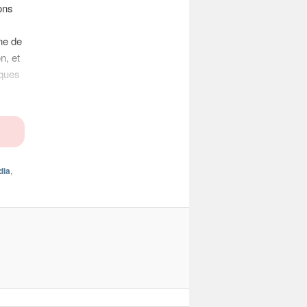
ons
gne de
n, et
iques
dia
,