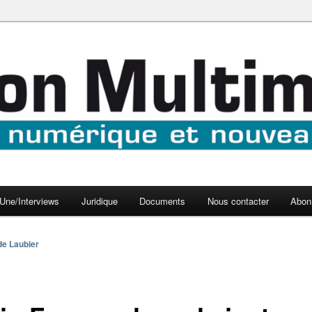
aux médias
médi@
Une/Interviews
Juridique
Documents
Nous contacter
Abon
de Laubier