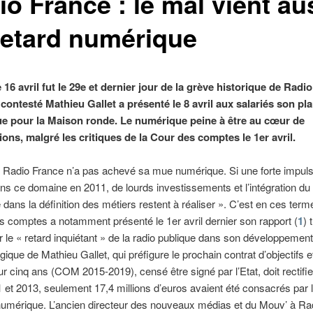
o France : le mal vient au
retard numérique
 16 avril fut le 29e et dernier jour de la grève historique de Radi
ontesté Mathieu Gallet a présenté le 8 avril aux salariés son pl
ue pour la Maison ronde. Le numérique peine à être au cœur de
ions, malgré les critiques de la Cour des comptes le 1er avril.
 Radio France n’a pas achevé sa mue numérique. Si une forte impuls
s ce domaine en 2011, de lourds investissements et l’intégration du
dans la définition des métiers restent à réaliser ». C’est en ces ter
s comptes a notamment présenté le 1er avril dernier son rapport (
1
) 
ur le « retard inquiétant » de la radio publique dans son développement 
égique de Mathieu Gallet, qui préfigure le prochain contrat d’objectifs e
 cinq ans (COM 2015-2019), censé être signé par l’Etat, doit rectifier 
 et 2013, seulement 17,4 millions d’euros avaient été consacrés par
numérique. L’ancien directeur des nouveaux médias et du Mouv’ à Ra