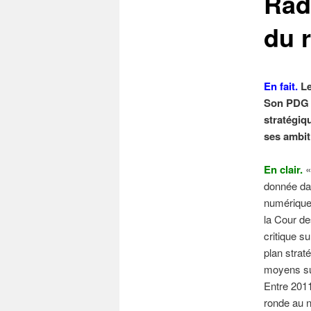
Radi
du 
En fait.
Le
Son PDG c
stratégiq
ses ambit
En clair.
«
donnée dan
numérique 
la Cour de
critique s
plan strat
moyens sur
Entre 2011
ronde au 