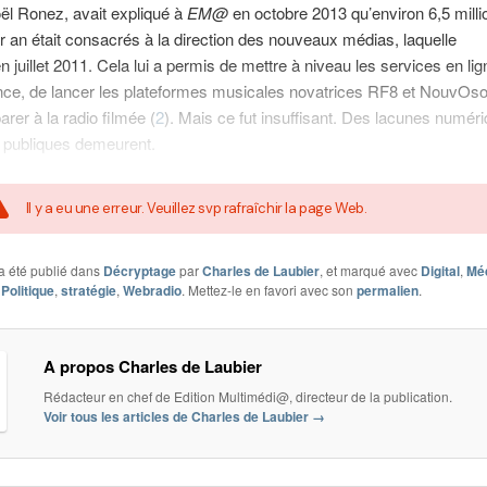
ël Ronez, avait expliqué à
EM@
en octobre 2013 qu’environ 6,5 milli
r an était consacrés à la direction des nouveaux médias, laquelle
en juillet 2011. Cela lui a permis de mettre à niveau les services en li
ce, de lancer les plateformes musicales novatrices RF8 et NouvOso
arer à la radio filmée (
2
). Mais ce fut insuffisant. Des lacunes numér
o publiques demeurent.
Il y a eu une erreur. Veuillez svp rafraîchir la page Web.
a été publié dans
Décryptage
par
Charles de Laubier
, et marqué avec
Digital
,
Mé
,
Politique
,
stratégie
,
Webradio
. Mettez-le en favori avec son
permalien
.
A propos Charles de Laubier
Rédacteur en chef de Edition Multimédi@, directeur de la publication.
Voir tous les articles de Charles de Laubier
→