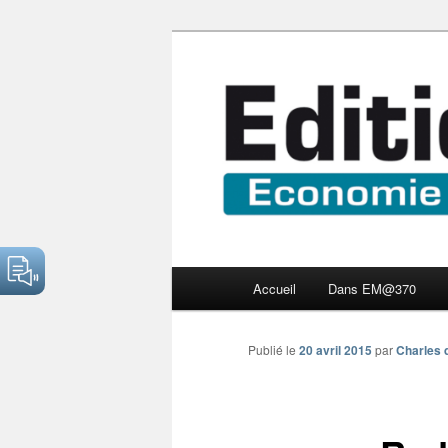
Aller
Economie numérique et Nouve
au
contenu
Edition Multi
principal
Menu
Accueil
Dans EM@370
principal
Publié le
20 avril 2015
par
Charles 