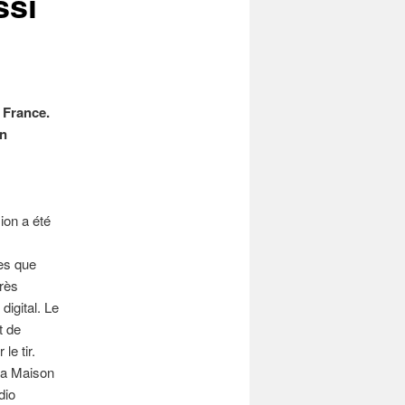
ssi
o France.
an
ion a été
mes que
très
digital. Le
t de
le tir.
 la Maison
dio