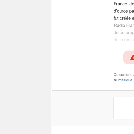
France, Jo
d’euros pa
fut créée 
Radio Fran
de se prép
de la radi
Ce contenu 
Numérique