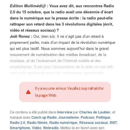
Edition Multimédi@
: Vous avez dit, aux rencontres Radio
2.0 du 15 octobre, que la radio avait une décennie d’écart
dans le numérique sur la presse écrite : la radio peut-elle
rattraper son retard dans les 3 révolutions digitales (écrit,
vidéo et réseaux sociaux) ?
Joël Ronez :
Oui, bien sûr. Il ne s’agit pas d’un retard à
proprement parler, mais d’un impact de la révolution numérique
qui est plus tardif. Nous sommes aujourd’hui dans le grand
mouvement de numérisation des médias
broadcast
, de la
musique, et de l’avènement de l’Internet mobile et des
smartphones. C’est pour l’écosystème de la radio un vrai défi,
mais cela représente aussi de nombreuses opportunités.
Il y a eu une erreur. Veuillez svp rafraîchir
la page Web.
Ce contenu a été publié dans
Interview
par
Charles de Laubier
, et
marqué avec
Catch up Radio
,
Journalisme
,
Podcast
,
Politique
,
Radio 2.0
,
Radio filmée
,
Radio numérique
,
Réseaux sociaux
,
RNT
,
Smartphone
,
Vidéo
,
Webradio
. Mettez-le en favori avec son