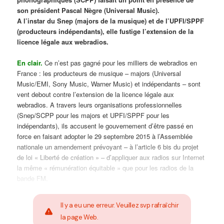
son président Pascal Nègre (Universal Music).
A l’instar du Snep (majors de la musique) et de l’UPFI/SPPF
(producteurs indépendants), elle fustige l’extension de la
licence légale aux webradios.
En clair.
Ce n’est pas gagné pour les milliers de webradios en
France : les producteurs de musique – majors (Universal
Music/EMI, Sony Music, Warner Music) et indépendants – sont
vent debout contre l’extension de la licence légale aux
webradios. A travers leurs organisations professionnelles
(Snep/SCPP pour les majors et UPFI/SPPF pour les
indépendants), ils accusent le gouvernement d’être passé en
force en faisant adopter le 29 septembre 2015 à l’Assemblée
nationale un amendement prévoyant – à l’article 6 bis du projet
de loi « Liberté de création » – d’appliquer aux radios sur Internet
la même « rémunération équitable » que pour les radios de la
bande FM.
Il y a eu une erreur. Veuillez svp rafraîchir
la page Web.