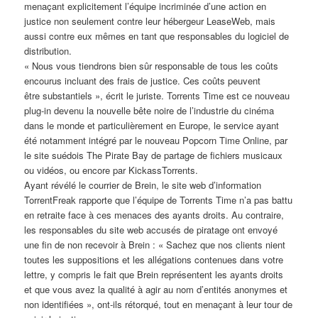
menaçant explicitement l’équipe incriminée d’une action en
justice non seulement contre leur hébergeur LeaseWeb, mais
aussi contre eux mêmes en tant que responsables du logiciel de
distribution.
« Nous vous tiendrons bien sûr responsable de tous les coûts
encourus incluant des frais de justice. Ces coûts peuvent
être substantiels », écrit le juriste. Torrents Time est ce nouveau
plug-in devenu la nouvelle bête noire de l’industrie du cinéma
dans le monde et particulièrement en Europe, le service ayant
été notamment intégré par le nouveau Popcorn Time Online, par
le site suédois The Pirate Bay de partage de fichiers musicaux
ou vidéos, ou encore par KickassTorrents.
Ayant révélé le courrier de Brein, le site web d’information
TorrentFreak rapporte que l’équipe de Torrents Time n’a pas battu
en retraite face à ces menaces des ayants droits. Au contraire,
les responsables du site web accusés de piratage ont envoyé
une fin de non recevoir à Brein : « Sachez que nos clients nient
toutes les suppositions et les allégations contenues dans votre
lettre, y compris le fait que Brein représentent les ayants droits
et que vous avez la qualité à agir au nom d’entités anonymes et
non identifiées », ont-ils rétorqué, tout en menaçant à leur tour de