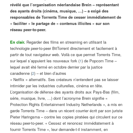
révélé que l’organisation néerlandaise Brein – représentant
des ayants droits (cinéma, musique, …) – a exigé des
responsables de Torrents Time de cesser immédiatement de
« faciliter » le partage de « contenus illicites » sur son
réseau peer-to-peer.
En clair.
Regarder des films en streaming en utilisant la
technologie peer-to-peer BitTorrent directement et facilement à
partir de tout navigateur web. Voilà ce que permet Torrents Time,
sur lequel s’appuient les nouveaux fork (
1
) de Popcorn Time –
lequel avait été fermé en octobre dernier par la justice
canadienne (
2
) – et bien d’autres
« Netflix » alternatifs. Ses créateurs n’entendent pas se laisser
intimider par les industries culturelles, cinéma en tête.
L’organisation de défense des ayants droits aux Pays-Bas (film,
série, musique, livre, …) dont l’acronyme Brein signifie «
Protection Rights Entertainment Industry Netherlands », a mis en
garde Torrents Time – dans un récent courrier écrit par son juriste
Pieter Haringsma – contre les copies piratées qui circulent sur ce
réseau peer-to-peer. « Cessez et renoncez immédiatement à
fournir Torrents Time », leur demande-t-il instamment, en