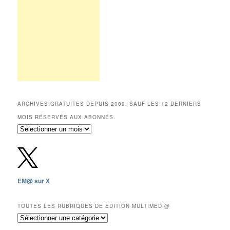
ARCHIVES GRATUITES DEPUIS 2009, SAUF LES 12 DERNIERS
MOIS RÉSERVÉS AUX ABONNÉS.
Archives
gratuites
depuis
2009,
sauf
les
EM@ sur X
12
derniers
mois
TOUTES LES RUBRIQUES DE EDITION MULTIMÉDI@
réservés
Toutes
aux
les