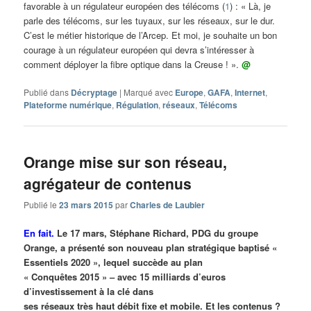
favorable à un régulateur européen des télécoms (
1
) : « Là, je
parle des télécoms, sur les tuyaux, sur les réseaux, sur le dur.
C’est le métier historique de l’Arcep. Et moi, je souhaite un bon
courage à un régulateur européen qui devra s’intéresser à
comment déployer la fibre optique dans la Creuse ! ».
@
Publié dans
Décryptage
|
Marqué avec
Europe
,
GAFA
,
Internet
,
Plateforme numérique
,
Régulation
,
réseaux
,
Télécoms
Orange mise sur son réseau,
agrégateur de contenus
Publié le
23 mars 2015
par
Charles de Laubier
En fait.
Le 17 mars, Stéphane Richard, PDG du groupe
Orange, a présenté son nouveau plan stratégique baptisé «
Essentiels 2020 », lequel succède au plan
« Conquêtes 2015 » – avec 15 milliards d’euros
d’investissement à la clé dans
ses réseaux très haut débit fixe et mobile. Et les contenus ?