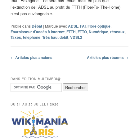
tout l’Hexagone – ne sera pas tenue, mais en plus que
l’extinction de l’ADSL au profit du FTTH (Fiber-To- The-Home)
n’est pas envisageable.
Publié dans
Débat
|
Marqué avec
ADSL
,
FAI
,
Fibre optique
,
Fournisseur d’accès à Internet
,
FTTH
,
FTTO
,
Numérique
,
réseaux
,
Taxes
,
téléphone
,
Très haut débit
,
VDSL2
Navigation
←
Articles plus anciens
Articles plus récents
→
des
articles
DANS EDITION MULTIMÉDI@
DU 21 AU 25 JUILLET 2026