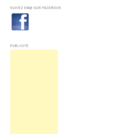
abonnés.
rubriques
SUIVEZ EM@ SUR FACEBOOK
de
Edition
Multimédi@
PUBLICITÉ