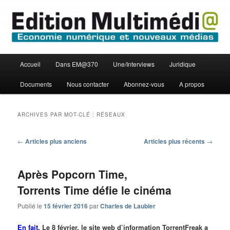
Aller
Aller
Economie numérique et Nouveaux médias
au
au
contenu
contenu
principal
secondaire
Edition Multimédi@
Menu
Accueil
Dans EM@370
Une/Interviews
Juridique
principal
Documents
Nous contacter
Abonnez-vous
A propos
ARCHIVES PAR MOT-CLÉ :
RÉSEAUX
Navigation
←
Articles plus anciens
Articles plus récents
→
des
articles
Après Popcorn Time,
Torrents Time défie le cinéma
Publié le
15 février 2016
par
Charles de Laubier
En fait.
Le 8 février, le site web d’information TorrentFreak a