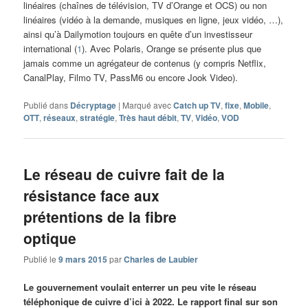
linéaires (chaînes de télévision, TV d’Orange et OCS) ou non
linéaires (vidéo à la demande, musiques en ligne, jeux vidéo, …),
ainsi qu’à Dailymotion toujours en quête d’un investisseur
international (
1
). Avec Polaris, Orange se présente plus que
jamais comme un agrégateur de contenus (y compris Netflix,
CanalPlay, Filmo TV, PassM6 ou encore Jook Video).
Publié dans
Décryptage
|
Marqué avec
Catch up TV
,
fixe
,
Mobile
,
OTT
,
réseaux
,
stratégie
,
Très haut débit
,
TV
,
Vidéo
,
VOD
Le réseau de cuivre fait de la
résistance face aux
prétentions de la fibre
optique
Publié le
9 mars 2015
par
Charles de Laubier
Le gouvernement voulait enterrer un peu vite le réseau
téléphonique de cuivre d’ici à 2022. Le rapport final sur son